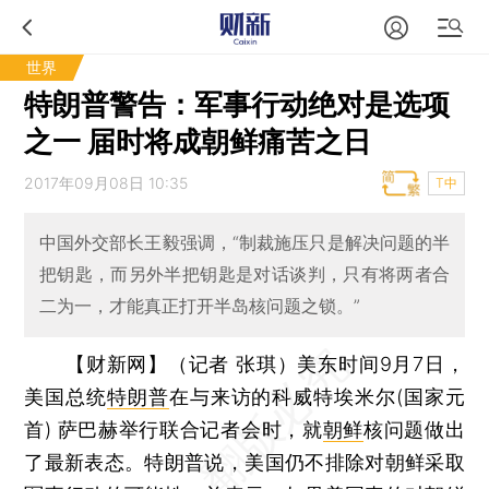
世界
特朗普警告：军事行动绝对是选项
之一 届时将成朝鲜痛苦之日
2017年09月08日 10:35
T中
中国外交部长王毅强调，“制裁施压只是解决问题的半
把钥匙，而另外半把钥匙是对话谈判，只有将两者合
二为一，才能真正打开半岛核问题之锁。”
【财新网】（记者 张琪）
美东时间9月7日，
美国总统
特朗普
在与来访的科威特埃米尔(国家元
首) 萨巴赫举行联合记者会时，就
朝鲜
核问题做出
了最新表态。特朗普说，美国仍不排除对朝鲜采取