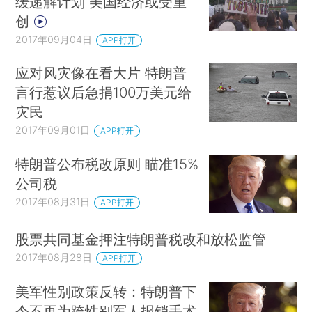
缓递解计划 美国经济或受重
创
2017年09月04日
APP打开
应对风灾像在看大片 特朗普
言行惹议后急捐100万美元给
灾民
2017年09月01日
APP打开
特朗普公布税改原则 瞄准15%
公司税
2017年08月31日
APP打开
股票共同基金押注特朗普税改和放松监管
2017年08月28日
APP打开
美军性别政策反转：特朗普下
令不再为跨性别军人报销手术