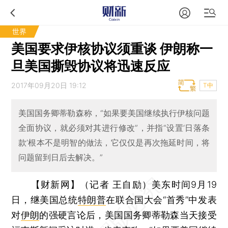
世界
​美国要求伊核协议须重谈 伊朗称一
旦美国撕毁协议将迅速反应
2017年09月20日 19:12
T中
美国国务卿蒂勒森称，“如果要美国继续执行伊核问题
全面协议，就必须对其进行修改”，并指“设置‘日落条
款’根本不是明智的做法，它仅仅是再次拖延时间，将
问题留到日后去解决。”
【财新网】（记者 王自励）
美东时间9月19
日，继美国总统
特朗普
在联合国大会“首秀”中发表
对
伊朗
的强硬言论后，美国国务卿蒂勒森当天接受