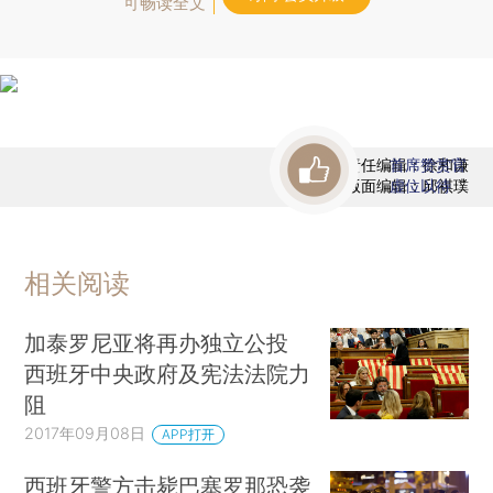
可畅读全文
责任编辑：徐和谦
首席赞赏官
版面编辑：邱祺璞
虚位以待
相关阅读
加泰罗尼亚将再办独立公投
西班牙中央政府及宪法法院力
阻
2017年09月08日
APP打开
西班牙警方击毙巴塞罗那恐袭