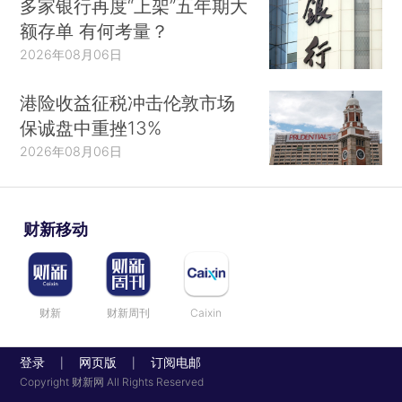
多家银行再度“上架”五年期大
额存单 有何考量？
2026年08月06日
港险收益征税冲击伦敦市场
保诚盘中重挫13%
2026年08月06日
财新移动
财新
财新周刊
Caixin
登录
网页版
订阅电邮
|
|
Copyright 财新网 All Rights Reserved