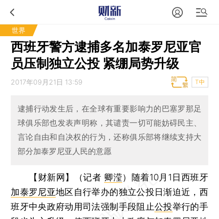
世界
西班牙警方逮捕多名加泰罗尼亚官
员压制独立公投 紧绷局势升级
2017年09月21日 13:59
T中
逮捕行动发生后，在全球有重要影响力的巴塞罗那足
球俱乐部也发表声明称，其谴责一切可能妨碍民主、
言论自由和自决权的行为，还称俱乐部将继续支持大
部分加泰罗尼亚人民的意愿
【财新网】（记者
卿滢
）
随着10月1日西班牙
加泰罗尼亚
地区自行举办的独立公投日渐迫近，西
班牙中央政府动用司法强制手段阻止
公投
举行的手