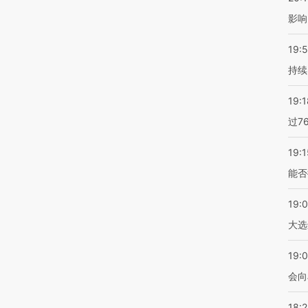
影响
19:5
持续
19:1
过7
19:1
能否
19:
大选
19:0
会向
18: