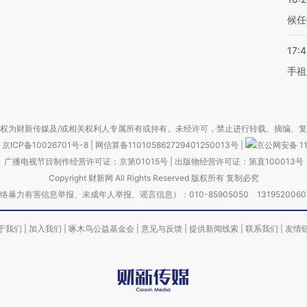
候任
17:
手祖
权为财新传媒及/或相关权利人专属所有或持有。未经许可，禁止进行转载、摘编、
京ICP备10026701号-8
|
网信算备110105862729401250013号
|
京公网安备 11
广播电视节目制作经营许可证：京第01015号
|
出版物经营许可证：第直100013号
Copyright 财新网 All Rights Reserved 版权所有 复制必究
害信息举报、未成年人举报、谣言信息）：010-85905050 13195200605 举报邮
于我们
|
加入我们
|
啄木鸟公益基金会
|
意见与反馈
|
提供新闻线索
|
联系我们
|
友情