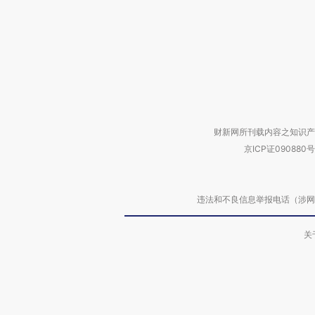
财新网所刊载内容之知识产
京ICP证090880号
违法和不良信息举报电话（涉网络暴力有
关