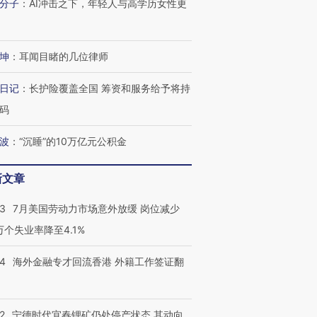
分子
：
AI冲击之下，年轻人与高学历女性更
坤
：
耳闻目睹的几位律师
日记
：
长护险覆盖全国 筹资和服务给予将持
码
波
：
“沉睡”的10万亿元公积金
新文章
43
7月美国劳动力市场意外放缓 岗位减少
3万个失业率降至4.1%
14
海外金融专才回流香港 外籍工作签证翻
2
宁德时代宜春锂矿仍处停产状态 其动向