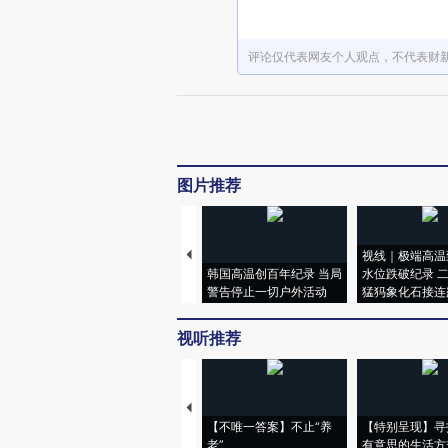
评论仅代表网友个人观点，不代表财
图片推荐
视线｜极端高温
韩国高温创百年纪录 当局
水位跌破纪录 
警告停止一切户外活动
猛犸象化石接连
视听推荐
【不唯一答案】不止“养
【特别呈现】寻
老”
有意思的生活方