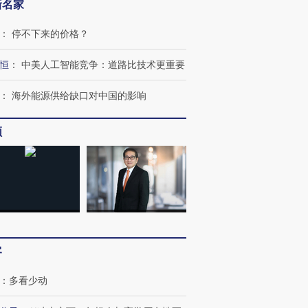
新名家
：
停不下来的价格？
恒
：
中美人工智能竞争：道路比技术更重要
：
海外能源供给缺口对中国的影响
频
跨国走私7万
视线｜被称为“蟑螂”的印
视线｜“入侵”还是“人道危
检体内含3种
度Z世代 用街头抗争将教
机”？难民潮撕裂西班牙
秘鲁纳斯
育部长拱下台
飞地休达
13人遇难
客
：
多看少动
进第四届链博
【商旅对话】华住集团
技“链”接产
【特别呈现】寻找100种
CFO：不靠规模取胜，华
【特别呈
有意思的生活方式·第三对
住三大增长引擎是什么？
有意思的