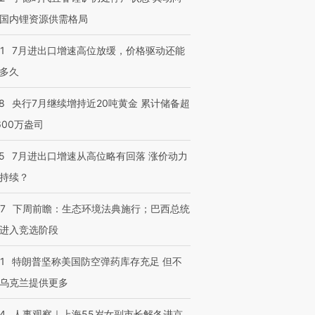
国内锂资源供需格局
1
7月进出口增速高位放缓，价格驱动还能
多久
8
央行7月继续增持近20吨黄金 累计储备超
600万盎司
5
7月进出口增速从高位略有回落 涨价动力
持续？
07
下周前瞻：生态环境法典施行；巴西总统
进入竞选阶段
1
特朗普坚称美国防空弹药库存充足 但不
乌克兰提供更多
24
人事观察｜上海55岁女副市长解冬进京