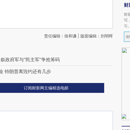
财
财
写
引
责任编辑：徐和谦 | 版面编辑：刘明晖
 叙政府军与“民主军”争抢筹码
险 特朗普离毁约还有几步
订阅财新网主编精选电邮