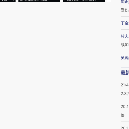
知识
受伤
丁金
村夫
续加
吴晓
最
21:
2.
20:
倍
20:1