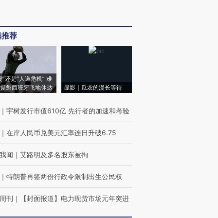
辑推荐
侵”还是“人道危机” 难
撕裂西班牙飞地休达
显影｜瓜农的漫长等待
｜
宇树发行市值610亿 先行者的加速和考验
｜
在岸人民币兑美元汇率连日升破6.75
我闻
｜
艾路明及多名股东被拘
｜
特朗普再签两份行政令限制出生公民权
周刊
｜
【封面报道】电力现货市场元年突进