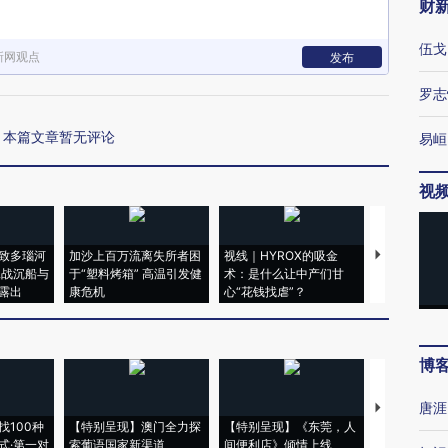
财
伍戈
新网观点
发布
罗志
本篇文章暂无评论
易峘
视
致多瑙河
加沙上百万流离失所者困
视线｜HYROX的吸金
马航飞行员
二战沉船与
于“塑料烤箱” 高温引发健
术：是什么让中产们甘
粒摇头丸 尿
露出
康危机
心“花钱找虐”？
毒品
博
唐涯
【推广】走
找100种
【特别呈现】澳门全力探
【特别呈现】《东莞，人
会，让数智科
式·第一对
索葡语国家新渠道
间便利店》倾情上线
业