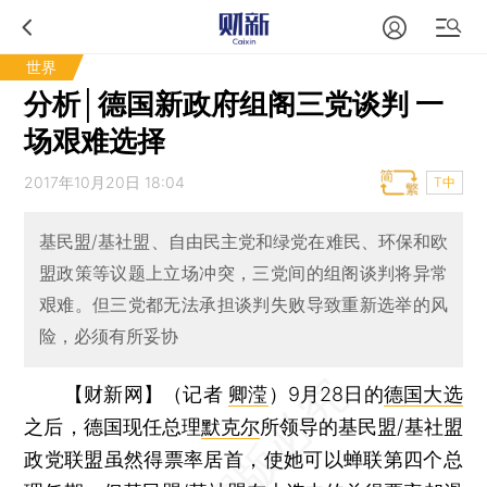
世界
分析│德国新政府组阁三党谈判 一
场艰难选择
2017年10月20日 18:04
T中
基民盟/基社盟、自由民主党和绿党在难民、环保和欧
盟政策等议题上立场冲突，三党间的组阁谈判将异常
艰难。但三党都无法承担谈判失败导致重新选举的风
险，必须有所妥协
【财新网】（记者
卿滢
）
9月28日的
德国大选
之后，德国现任总理
默克尔
所领导的基民盟/基社盟
政党联盟虽然得票率居首，使她可以蝉联第四个总