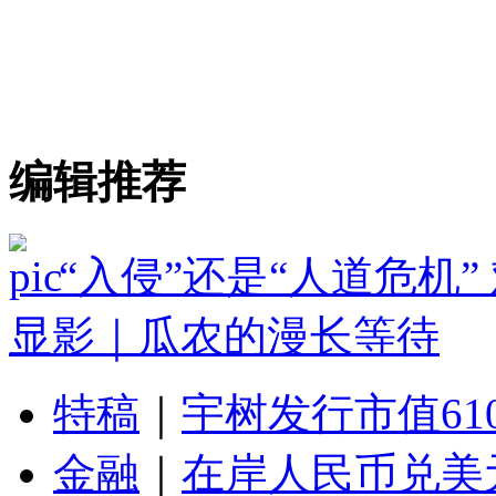
编辑推荐
“入侵”还是“人道危机
显影｜瓜农的漫长等待
特稿
｜
宇树发行市值61
金融
｜
在岸人民币兑美元