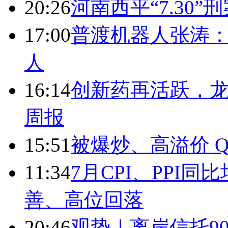
20:26
河南西平“7.30”
17:00
普渡机器人张涛
人
16:14
创新药再活跃，
周报
15:51
被爆炒、高溢价 Q
11:34
7月CPI、PPI同
善、高位回落
20:46
观势｜离岸信托9