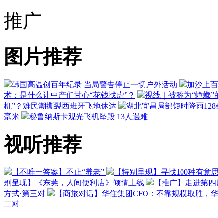
推广
图片推荐
韩国高温创百年纪录 当局警告停止一切户外活动
加沙上百
术：是什么让中产们甘心“花钱找虐”？
视线｜被称为“蟑螂”
机”？难民潮撕裂西班牙飞地休达
湖北宜昌局部短时降雨128毫
毫米
秘鲁纳斯卡观光飞机坠毁 13人遇难
视听推荐
【不唯一答案】不止“养老”
【特别呈现】寻找100种有意
别呈现】《东莞，人间便利店》倾情上线
【推广】走进第四
方式·第三对
【商旅对话】华住集团CFO：不靠规模取胜，
二对