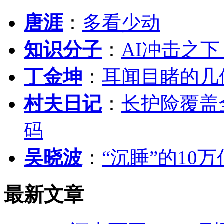
唐涯
：
多看少动
知识分子
：
AI冲击之
丁金坤
：
耳闻目睹的几
村夫日记
：
长护险覆盖
码
吴晓波
：
“沉睡”的10
最新文章