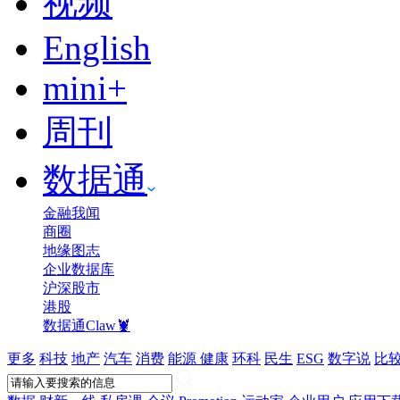
视频
English
mini+
周刊
数据通
金融我闻
商圈
地缘图志
企业数据库
沪深股市
港股
数据通Claw🦞
更多
科技
地产
汽车
消费
能源
健康
环科
民生
ESG
数字说
比