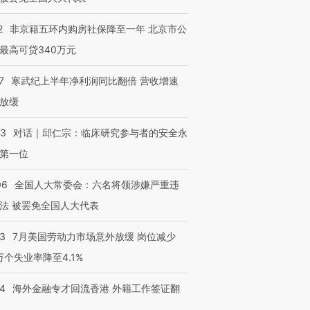
2
非京籍五环内购房社保降至一年 北京市公
最高可贷340万元
7
寒武纪上半年净利润同比翻倍 营收增速
放缓
53
对话｜邱仁宗：临床研究参与者的安全永
第一位
06
全国人大常委会：六名将领涉嫌严重违
法 被罢免全国人大代表
43
7月美国劳动力市场意外放缓 岗位减少
3万个失业率降至4.1%
14
海外金融专才回流香港 外籍工作签证翻