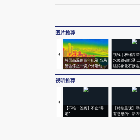
图片推荐
视线｜极端高温
韩国高温创百年纪录 当局
水位跌破纪录 
警告停止一切户外活动
猛犸象化石接连
视听推荐
【不唯一答案】不止“养
【特别呈现】寻
老”
有意思的生活方