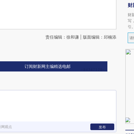
财
财
写
引
责任编辑：徐和谦 | 版面编辑：邱楠添
订阅财新网主编精选电邮
新网观点
发布