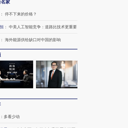
新名家
：
停不下来的价格？
恒
：
中美人工智能竞争：道路比技术更重要
：
海外能源供给缺口对中国的影响
跨国走私7万
视线｜被称为“蟑螂”的印
视线｜“入侵”还是“人道危
频
检体内含3种
度Z世代 用街头抗争将教
机”？难民潮撕裂西班牙
秘鲁纳斯
育部长拱下台
飞地休达
13人遇难
进第四届链博
【商旅对话】华住集团
技“链”接产
【特别呈现】寻找100种
CFO：不靠规模取胜，华
【特别呈
客
有意思的生活方式·第三对
住三大增长引擎是什么？
有意思的
：
多看少动