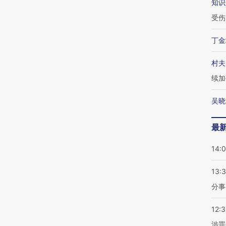
知识
受伤
丁金
村夫
续加
吴晓
最
14:
13:
分事
12:
涉罪