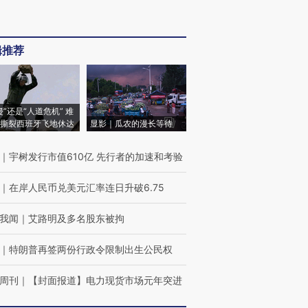
辑推荐
侵”还是“人道危机” 难
撕裂西班牙飞地休达
显影｜瓜农的漫长等待
｜
宇树发行市值610亿 先行者的加速和考验
｜
在岸人民币兑美元汇率连日升破6.75
我闻
｜
艾路明及多名股东被拘
｜
特朗普再签两份行政令限制出生公民权
周刊
｜
【封面报道】电力现货市场元年突进