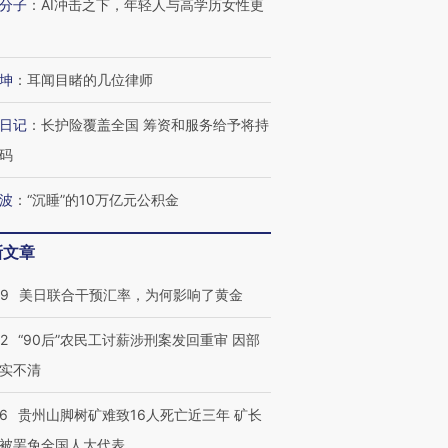
分子
：
AI冲击之下，年轻人与高学历女性更
坤
：
耳闻目睹的几位律师
日记
：
长护险覆盖全国 筹资和服务给予将持
码
波
：
“沉睡”的10万亿元公积金
新文章
09
美日联合干预汇率，为何影响了黄金
32
“90后”农民工讨薪涉刑案发回重审 因部
实不清
36
贵州山脚树矿难致16人死亡近三年 矿长
被罢免全国人大代表