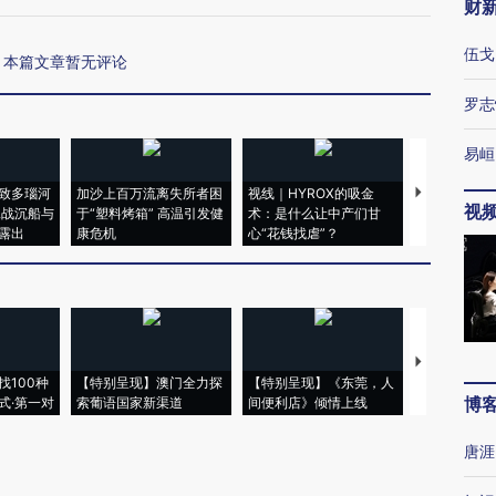
财
伍戈
本篇文章暂无评论
罗志
易峘
致多瑙河
加沙上百万流离失所者困
视线｜HYROX的吸金
马航飞行员
视
二战沉船与
于“塑料烤箱” 高温引发健
术：是什么让中产们甘
粒摇头丸 尿
露出
康危机
心“花钱找虐”？
毒品
【推广】走
找100种
【特别呈现】澳门全力探
【特别呈现】《东莞，人
会，让数智科
博
式·第一对
索葡语国家新渠道
间便利店》倾情上线
业
唐涯