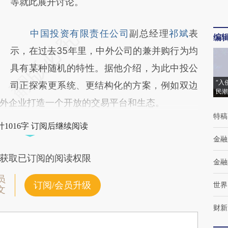
等就此展开讨论。
中国投资有限责任公司
副总经理
祁斌
表
编
示，在过去35年里，中外公司的兼并购行为均
具有某种随机的特性。据他介绍，为此中投公
“入
司正探索更系统、更结构化的方案，例如双边
民潮
外企业打造一个开放的交易平台和生态。
特稿
1016字 订阅后继续阅读
金融
获取已订阅的阅读权限
金融
员
订阅/会员升级
世界
文
财新