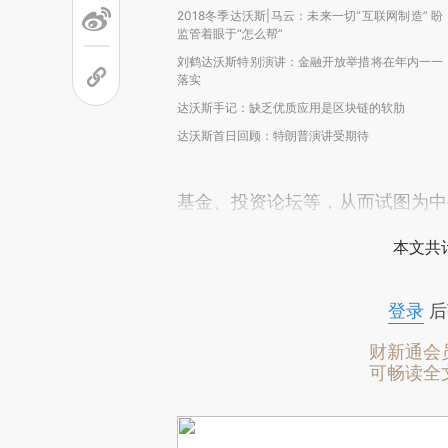
2018冬季达沃斯|马云：未来一切“互联网制造” 盼
监管着眼于“怎么帮”
刘鹤达沃斯特别演讲：金融开放举措将在年内一一
落实
达沃斯手记：缺乏优质应用是区块链的软肋
达沃斯首日回顾：特朗普演讲受期待
基金、投资论坛等，从而试图为中
本文共计
登录
后
财新通会
可畅读全