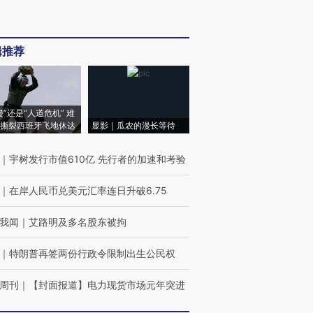
辑推荐
侵”还是“人道危机” 难
撕裂西班牙飞地休达
显影｜瓜农的漫长等待
｜
宇树发行市值610亿 先行者的加速和考验
｜
在岸人民币兑美元汇率连日升破6.75
我闻
｜
艾路明及多名股东被拘
｜
特朗普再签两份行政令限制出生公民权
周刊
｜
【封面报道】电力现货市场元年突进