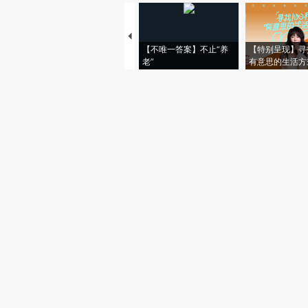
【不唯一答案】不止“养
【特别呈现】寻
老”
有意思的生活方