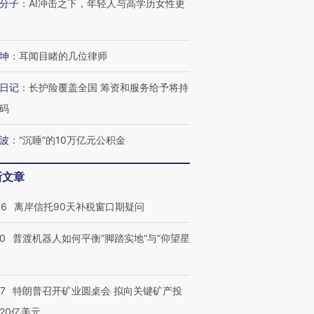
分子
：
AI冲击之下，年轻人与高学历女性更
进第四届链博
【商旅对话】华住集团
技“链”接产
【特别呈现】寻找100种
CFO：不靠规模取胜，华
【特别呈
坤
：
耳闻目睹的几位律师
有意思的生活方式·第三对
住三大增长引擎是什么？
有意思的
日记
：
长护险覆盖全国 筹资和服务给予将持
码
波
：
“沉睡”的10万亿元公积金
新文章
46
离岸信托90天补税窗口期疑问
00
普渡机器人如何平衡“脚踏实地”与“仰望星
？
57
特朗普召开矿业圆桌会 拟向关键矿产投
20亿美元