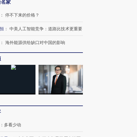
新名家
：
停不下来的价格？
恒
：
中美人工智能竞争：道路比技术更重要
：
海外能源供给缺口对中国的影响
频
跨国走私7万
视线｜被称为“蟑螂”的印
视线｜“入侵”还是“人道危
客
检体内含3种
度Z世代 用街头抗争将教
机”？难民潮撕裂西班牙
秘鲁纳斯
育部长拱下台
飞地休达
13人遇难
：
多看少动