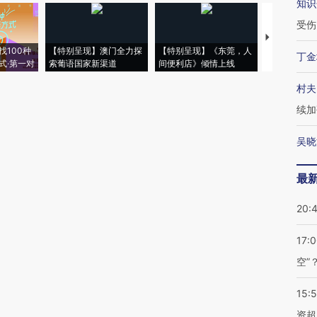
知识
受伤
【推广】走
找100种
【特别呈现】澳门全力探
【特别呈现】《东莞，人
会，让数智科
丁金
式·第一对
索葡语国家新渠道
间便利店》倾情上线
业
村夫
续加
吴晓
最
20:
17:
空”
15:
资超