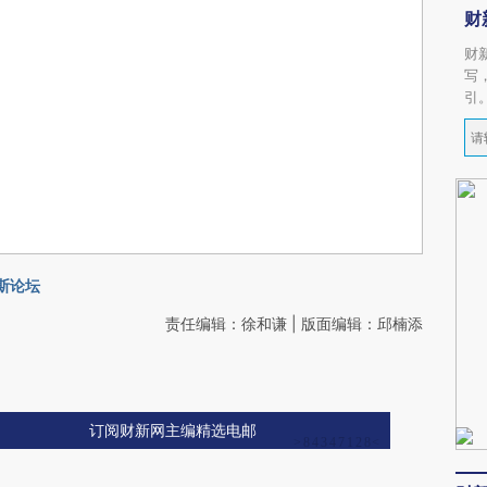
财
财
写
引
斯论坛
责任编辑：徐和谦 | 版面编辑：邱楠添
订阅财新网主编精选电邮