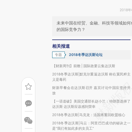
2018年
未来中国在经贸、金融、科技等领域如何
的国际竞争力？
相关报道
专题
2018冬季达沃斯论坛
【财新周刊】前瞻 | 国际政要云集达沃斯
2018冬季达沃斯|默克尔重返达沃斯 称右翼民粹主
义是毒药
财新早餐会在达沃斯召开 嘉宾讨论中国应坚持开
放
【一语道破】美国交通部长赵小兰：特朗普选择了
达沃斯 达沃斯应该感到荣幸
2018冬季达沃斯|马克龙：法国将重回欧盟核心
2018冬季达沃斯|马云：阿里巴巴成功的秘诀之一
是“我们有如此多的女员工”