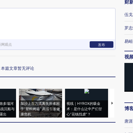
财
伍戈
罗志
易峘
新网观点
发布
视
本篇文章暂无评论
致多瑙河
加沙上百万流离失所者困
视线｜HYROX的吸金
马航飞行员
博
二战沉船与
于“塑料烤箱” 高温引发健
术：是什么让中产们甘
粒摇头丸 尿
露出
康危机
心“花钱找虐”？
毒品
唐涯