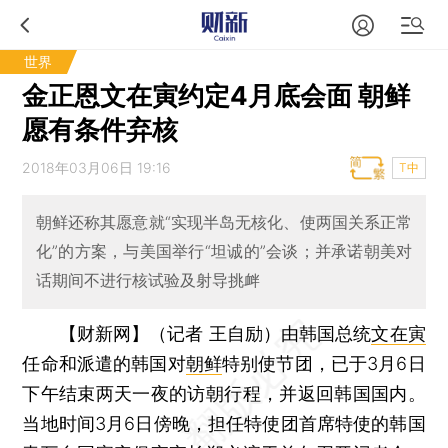
世界
金正恩文在寅约定4月底会面 朝鲜
愿有条件弃核
2018年03月06日 19:16
T中
朝鲜还称其愿意就“实现半岛无核化、使两国关系正常
化”的方案，与美国举行“坦诚的”会谈；并承诺朝美对
话期间不进行核试验及射导挑衅
【财新网】（记者 王自励）
由韩国总统
文在寅
任命和派遣的韩国对
朝鲜
特别使节团，已于3月6日
下午结束两天一夜的访朝行程，并返回韩国国内。
当地时间3月6日傍晚，担任特使团首席特使的韩国