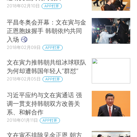
2018年02月10日
APP打开
平昌冬奥会开幕：文在寅与金
正恩胞妹握手 韩朝依约共同
入场
2018年02月09日
APP打开
文在寅力推韩朝共组冰球联队
为何却遭韩国年轻人“群怼”
2018年02月05日
APP打开
习近平应约与文在寅通话 强
调一贯支持韩朝双方改善关
系、和解合作
2018年01月11日
APP打开
文在寅不排除见金正恩 朝方