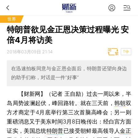
世界
特朗普欲见金正恩决策过程曝光 安
倍4月将访美
2018年03月09日 21:14
T中
在迅速拍板同意与金正恩会面后，特朗普还望向身边
的助手们称，对话是一件“好事”
【财新网】（记者 王自励）
过去一周以来，半
岛局势波澜起伏，峰回路转。就在三天前，
韩朝
双
方才商定于4月底举行第三次首脑高峰会；另一则
重磅消息又于美东时间3月8日晚传出：经白宫方面
证实，美国总统
特朗普
已接受朝鲜最高领导人
金正