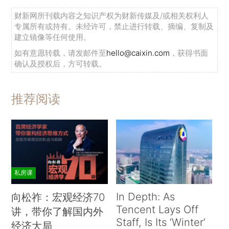
财新网所刊载内容之知识产权为财新传媒及/或相关权利人
专属所有或持有。未经许可，禁止进行转载、摘编、复制及
建立镜像等任何使用。
如有意愿转载，请发邮件至
hello@caixin.com
，获得书面
确认及授权后，方可转载。
推荐阅读
私房课
In Depth: As
向松祚：宏观经济70
Tencent Lays Off
讲，带你了解国内外
Staff, Is Its ‘Winter’
经济大局