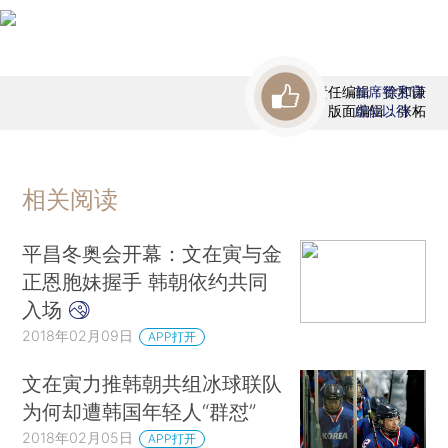
责任编辑：徐和谦
首席赞赏官
版面编辑：张柘
虚位以待
相关阅读
平昌冬奥会开幕：文在寅与金
正恩胞妹握手 韩朝依约共同
入场
2018年02月09日
APP打开
文在寅力推韩朝共组冰球联队
为何却遭韩国年轻人“群怼”
2018年02月05日
APP打开