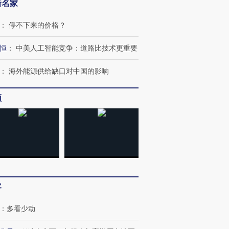
新名家
：
停不下来的价格？
恒
：
中美人工智能竞争：道路比技术更重要
：
海外能源供给缺口对中国的影响
频
跨国走私7万
视线｜被称为“蟑螂”的印
视线｜“入侵”还是“人道危
检体内含3种
度Z世代 用街头抗争将教
机”？难民潮撕裂西班牙
秘鲁纳斯
育部长拱下台
飞地休达
13人遇难
客
：
多看少动