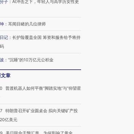
进第四届链博
分子
：
AI冲击之下，年轻人与高学历女性更
【商旅对话】华住集团
技“链”接产
【特别呈现】寻找100种
CFO：不靠规模取胜，华
【特别呈
有意思的生活方式·第三对
住三大增长引擎是什么？
有意思的
坤
：
耳闻目睹的几位律师
日记
：
长护险覆盖全国 筹资和服务给予将持
码
波
：
“沉睡”的10万亿元公积金
新文章
00
普渡机器人如何平衡“脚踏实地”与“仰望星
？
57
特朗普召开矿业圆桌会 拟向关键矿产投
20亿美元
09
美日联合干预汇率，为何影响了黄金