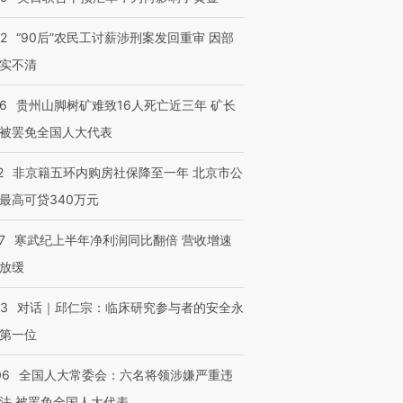
32
“90后”农民工讨薪涉刑案发回重审 因部
实不清
36
贵州山脚树矿难致16人死亡近三年 矿长
被罢免全国人大代表
2
非京籍五环内购房社保降至一年 北京市公
最高可贷340万元
7
寒武纪上半年净利润同比翻倍 营收增速
放缓
53
对话｜邱仁宗：临床研究参与者的安全永
第一位
06
全国人大常委会：六名将领涉嫌严重违
法 被罢免全国人大代表