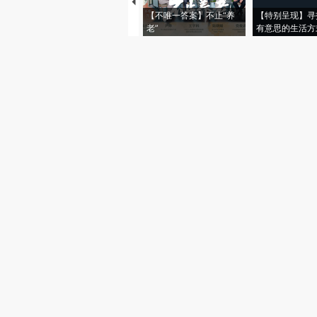
【不唯一答案】不止“养
【特别呈现】寻
老”
有意思的生活方