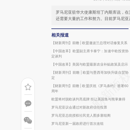
罗马尼亚驻华大使康斯坦丁内斯库说，在
还需要大量的工作和努力。目前罗马尼亚正
相关报道
【财新周刊】前瞻 | 欧盟邀波兰总理对话修复关系
【中国改革】欧盟副主席卡泰宁：加速中欧投资协
定谈判
【中国改革】美国与欧盟最新农业补贴政策及启示
【财新周刊】前瞻 | 欧盟与墨西哥加快升级自贸协
定
【财新周刊】前瞻 | 欧盟庆祝《罗马条约》签署60
周年
欧盟将对脱欧谈判亮底牌 拒让英国鱼与熊掌兼得
罗马尼亚议会通过对新政府信任投票
罗马尼亚总统授权社民党人图多塞组阁
罗马尼亚新一届政府进行首次改组