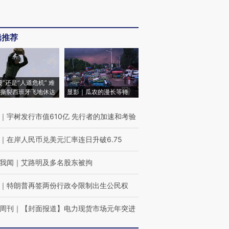
辑推荐
侵”还是“人道危机” 难
撕裂西班牙飞地休达
显影｜瓜农的漫长等待
｜
宇树发行市值610亿 先行者的加速和考验
｜
在岸人民币兑美元汇率连日升破6.75
我闻
｜
艾路明及多名股东被拘
｜
特朗普再签两份行政令限制出生公民权
周刊
｜
【封面报道】电力现货市场元年突进