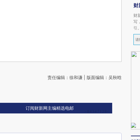
财
财
写
引
责任编辑：徐和谦 | 版面编辑：吴秋晗
订阅财新网主编精选电邮