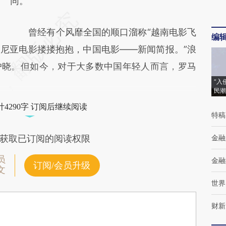
同。
曾经有个风靡全国的顺口溜称“越南电影飞
编
尼亚电影搂搂抱抱，中国电影——新闻简报。”浪
户晓。但如今，对于大多数中国年轻人而言，罗马
“入
民潮
4290字 订阅后继续阅读
特稿
金融
获取已订阅的阅读权限
员
金融
订阅/会员升级
文
世界
财新