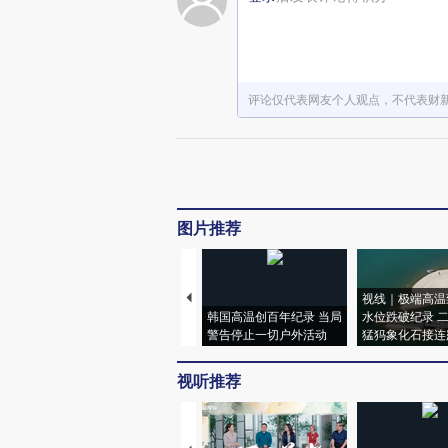
评论仅代表网友个人观点，不代表财
图片推荐
视线｜极端高温
韩国高温创百年纪录 当局
水位跌破纪录 
警告停止一切户外活动
猛犸象化石接连
视听推荐