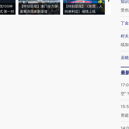
【推广】走
知识
找100种
【特别呈现】澳门全力探
【特别呈现】《东莞，人
会，让数智科
受伤
式·第一对
索葡语国家新渠道
间便利店》倾情上线
业
丁金
村夫
续加
吴晓
最
17:
空”
15:
资超
14: