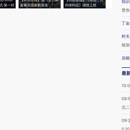
知识
式·第一对
索葡语国家新渠道
间便利店》倾情上线
业
受伤
丁金
村夫
续加
吴晓
最
10:
09:
元二
09:
0.1