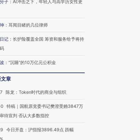
分子
：
AI冲击之下，年轻人与高学历女性更
有意思的生活方式·第三对
住三大增长引擎是什么？
有意思的
坤
：
耳闻目睹的几位律师
日记
：
长护险覆盖全国 筹资和服务给予将持
码
波
：
“沉睡”的10万亿元公积金
新文章
07
陈龙：Token时代的商业与组织
50
特稿｜国航原党委书记樊澄受贿3847万
审待宣判 否认大多数指控
29
今日开盘：沪指报3896.49点 跌幅
0%