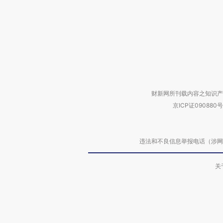
财新网所刊载内容之知识产
京ICP证090880号
违法和不良信息举报电话（涉网络暴力有
关