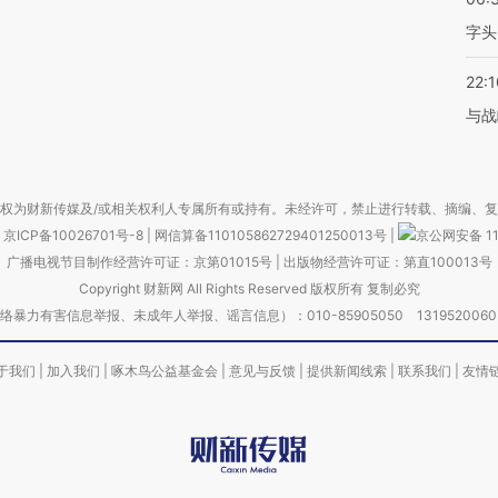
字头
22:1
与战
权为财新传媒及/或相关权利人专属所有或持有。未经许可，禁止进行转载、摘编、
京ICP备10026701号-8
|
网信算备110105862729401250013号
|
京公网安备 11
广播电视节目制作经营许可证：京第01015号
|
出版物经营许可证：第直100013号
Copyright 财新网 All Rights Reserved 版权所有 复制必究
害信息举报、未成年人举报、谣言信息）：010-85905050 13195200605 举报邮
于我们
|
加入我们
|
啄木鸟公益基金会
|
意见与反馈
|
提供新闻线索
|
联系我们
|
友情