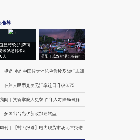
辑推荐
宜昌局部短时降雨
8毫米 紧急转移近
00人
显影｜瓜农的漫长等待
｜
规避封锁 中国超大油轮停靠埃及绕行非洲
｜
在岸人民币兑美元汇率连日升破6.75
我闻
｜
资管掌舵人更替 百年人寿僵局何解
｜
多国出台光伏新政加速转型
周刊
｜
【封面报道】电力现货市场元年突进