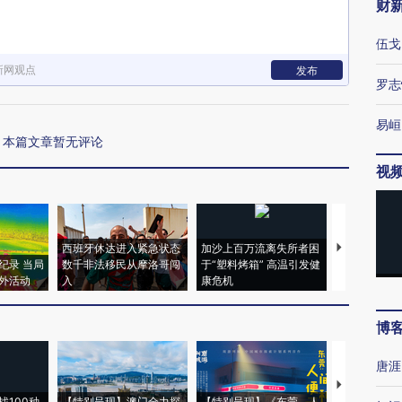
财
伍戈
新网观点
发布
罗志
易峘
本篇文章暂无评论
视
西班牙休达进入紧急状态
加沙上百万流离失所者困
视线｜HYR
纪录 当局
数千非法移民从摩洛哥闯
于“塑料烤箱” 高温引发健
术：是什么
外活动
入
康危机
心“花钱找虐
博
唐涯
【推广】走
找100种
【特别呈现】澳门全力探
【特别呈现】《东莞，人
会，让数智科