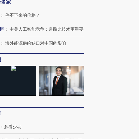
新名家
：
停不下来的价格？
恒
：
中美人工智能竞争：道路比技术更重要
：
海外能源供给缺口对中国的影响
频
OX的吸金
马航飞行员跨国走私7万
视线｜被称为“蟑螂”的印
让中产们甘
粒摇头丸 尿检体内含3种
度Z世代 用街头抗争将教
秘鲁纳斯
”？
毒品
育部长拱下台
13人遇难
客
：
多看少动
进第四届链博
【商旅对话】华住集团
技“链”接产
【特别呈现】寻找100种
CFO：不靠规模取胜，华
【特别呈