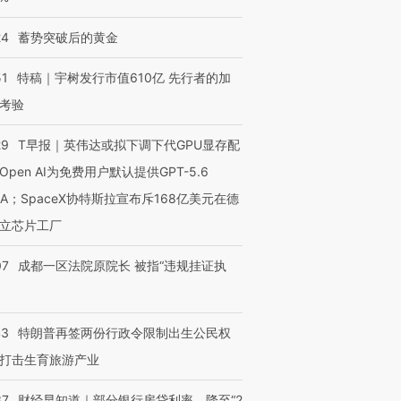
24
蓄势突破后的黄金
51
特稿｜宇树发行市值610亿 先行者的加
考验
29
T早报｜英伟达或拟下调下代GPU显存配
Open AI为免费用户默认提供GPT-5.6
NA；SpaceX协特斯拉宣布斥168亿美元在德
立芯片工厂
07
成都一区法院原院长 被指“违规挂证执
43
特朗普再签两份行政令限制出生公民权
打击生育旅游产业
37
财经早知道｜部分银行房贷利率，降至“2