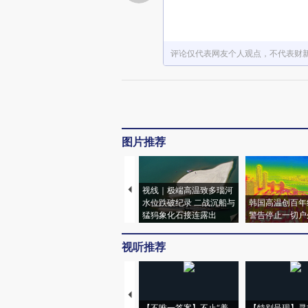
评论仅代表网友个人观点，不代表财
图片推荐
视线｜极端高温致多瑙河
水位跌破纪录 二战沉船与
韩国高温创百年
猛犸象化石接连露出
警告停止一切户
视听推荐
【不唯一答案】不止“养
【特别呈现】寻