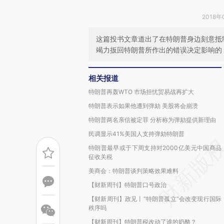
2018年
这篇投书文章道出了在特朗普身边刻意抵
竭力扳回特朗普所作出的错误决定影响的
相关报道
特朗普再轰WTO 市场担忧贸易战再扩大
特朗普表示如果他遭到弹劾 美股将会崩溃
特朗普两名亲信被定罪 分析称为弹劾提供新理由
民调显示41%美国人支持弹劾特朗普
特朗普最早或于下周支持对2000亿美元中国商品
征收关税
美商会：特朗普谈判策略效果难料
【财新周刊】特朗普口号政治
【财新周刊】政见丨“特朗普孤立”会改变现行国际
秩序吗
【财新周刊】特朗普税改动了谁的奶酪？