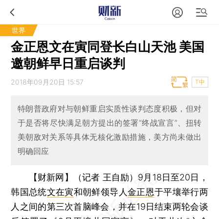
世界
金正恩文在寅同登长白山天池 美国
邀朝鲜早日重启谈判
2018年09月20日 15:57
T中
特朗普政府对与朝鲜重启实质性谈判态度积极，但对
于是否将尽快满足朝方提出的签署“终战宣言”、扭转
美朝敌对关系等具体无核化激励措施，美方尚未做出
明确回应
【财新网】（记者 王自励）
9月18日至20日，
韩国总统
文在寅
和朝鲜领导人
金正恩
于平壤举行两
人之间的第三次首脑峰会，并在19日结束两轮会谈