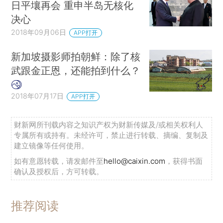
日平壤再会 重申半岛无核化
决心
2018年09月06日
APP打开
新加坡摄影师拍朝鲜：除了核
武跟金正恩，还能拍到什么？
2018年07月17日
APP打开
财新网所刊载内容之知识产权为财新传媒及/或相关权利人
专属所有或持有。未经许可，禁止进行转载、摘编、复制及
建立镜像等任何使用。
如有意愿转载，请发邮件至
hello@caixin.com
，获得书面
确认及授权后，方可转载。
推荐阅读