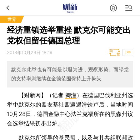
世界
经济重镇选举重挫 默克尔可能交出
党权但留任德国总理
2018年10月29日 18:19
T中
默克尔此举也有可能是以退为进，观察形势。而绿党
的支持率则继续在全德范围保持上升势头
【财新网】（记者
卿滢
）
在德国巴伐利亚州选
举中
默克尔
的盟友基社盟遭遇滑铁卢后，当地时间
10月28日，德国金融中心法兰克福所在的黑森州议
会选举结果初步出炉。
默克尔所领导的基民盟，以及与其共组联邦政