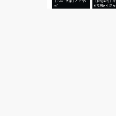
【不唯一答案】不止“养
【特别呈现】寻
老”
有意思的生活方