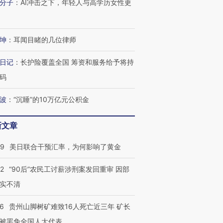
技“链”接产
分子
：
AI冲击之下，年轻人与高学历女性更
【特别呈现】寻找100种
CFO：不靠规模取胜，华
【特别呈
有意思的生活方式·第三对
住三大增长引擎是什么？
有意思的
坤
：
耳闻目睹的几位律师
日记
：
长护险覆盖全国 筹资和服务给予将持
码
波
：
“沉睡”的10万亿元公积金
新文章
09
美日联合干预汇率，为何影响了黄金
32
“90后”农民工讨薪涉刑案发回重审 因部
实不清
36
贵州山脚树矿难致16人死亡近三年 矿长
被罢免全国人大代表