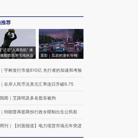
辑推荐
侵”还是“人道危机” 难
撕裂西班牙飞地休达
显影｜瓜农的漫长等待
｜
宇树发行市值610亿 先行者的加速和考验
｜
在岸人民币兑美元汇率连日升破6.75
我闻
｜
艾路明及多名股东被拘
｜
特朗普再签两份行政令限制出生公民权
周刊
｜
【封面报道】电力现货市场元年突进