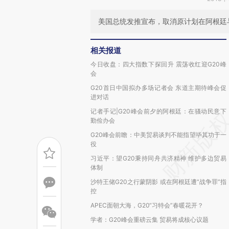
美国总统发推宣布，取消原计划在阿根廷
相关报道
今日收盘：四大指数下探回升 震荡收红迎G20峰
会
G20首日中国拟办多场记者会 东道主期待峰会促
进对话
记者手记|G20峰会前夕的阿根廷：在骚动民意下
勤俭办会
G20峰会前瞻：中美贸易谈判不能指望毕其功于一
役
习近平：望G20秉持同舟共济精神 维护多边贸易
体制
沙特王储G20之行蒙阴影 或在阿根廷遭“战争罪”指
控
APEC面朝大海，G20“习特会”春暖花开？
学者：G20峰会重磅云集 贸易将成核心议题