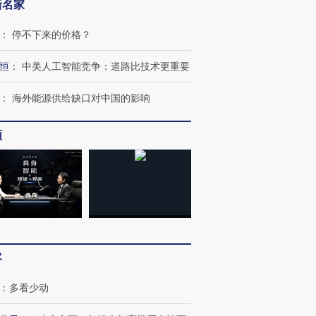
新名家
：
停不下来的价格？
恒
：
中美人工智能竞争：道路比技术更重要
：
海外能源供给缺口对中国的影响
频
跨国走私7万
视线｜被称为“蟑螂”的印
视线｜“入侵”还是“人道危
检体内含3种
度Z世代 用街头抗争将教
机”？难民潮撕裂西班牙
秘鲁纳斯
育部长拱下台
飞地休达
13人遇难
客
：
多看少动
进第四届链博
【商旅对话】华住集团