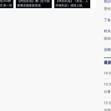
找100种
【特别呈现】澳门全力探
【特别呈现】《东莞，人
会，让数智科
知识
式·第一对
索葡语国家新渠道
间便利店》倾情上线
业
受伤
丁金
村夫
续加
吴晓
最
14:
13:
分事
12:
涉罪