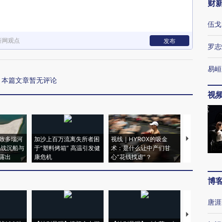
财
伍戈
新网观点
发布
罗志
易峘
本篇文章暂无评论
视
致多瑙河
加沙上百万流离失所者困
视线｜HYROX的吸金
马航飞行员
二战沉船与
于“塑料烤箱” 高温引发健
术：是什么让中产们甘
粒摇头丸 尿
露出
康危机
心“花钱找虐”？
毒品
博
唐涯
【推广】走