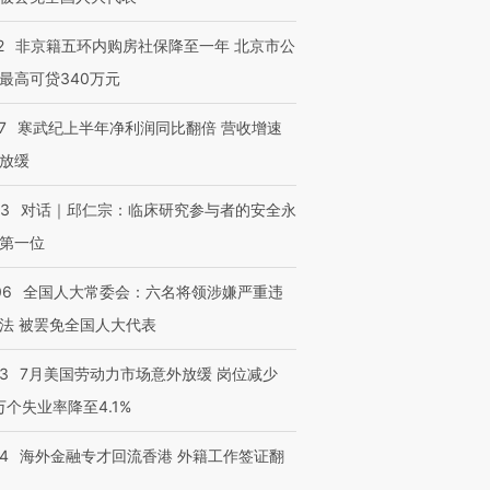
2
非京籍五环内购房社保降至一年 北京市公
最高可贷340万元
7
寒武纪上半年净利润同比翻倍 营收增速
放缓
53
对话｜邱仁宗：临床研究参与者的安全永
第一位
06
全国人大常委会：六名将领涉嫌严重违
法 被罢免全国人大代表
43
7月美国劳动力市场意外放缓 岗位减少
3万个失业率降至4.1%
14
海外金融专才回流香港 外籍工作签证翻