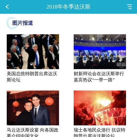
2018年冬季达沃斯
图片报道
美国总统特朗普出席达沃
财新辩论会在达沃斯举行
斯论坛
嘉宾热议“一带一路”
马云达沃斯设宴 向各国政
瑞士各地民众游行 抗议特
要介绍中国文化
朗普出席达沃斯论坛