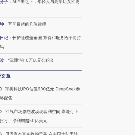
分子
：
AI冲击之下，年轻人与高学历女性更
进第四届链博
【商旅对话】华住集团
坤
：
耳闻目睹的几位律师
技“链”接产
【特别呈现】寻找100种
CFO：不靠规模取胜，华
【特别呈
有意思的生活方式·第三对
住三大增长引擎是什么？
有意思的
日记
：
长护险覆盖全国 筹资和服务给予将持
码
波
：
“沉睡”的10万亿元公积金
新文章
0
宇树科技IPO估值600亿元 DeepSeek参
略配售
22
油气市场剧烈波动现套利空间 嘉能可上
扭亏、净利增超50亿美元
6
贝恩资本宣布收购贡茶 在中国大陆无法