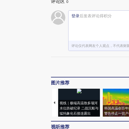
评论区
0
登录
后发表评论得积分
评论仅代表网友个人观点，不代表财
图片推荐
视线｜极端高温致多瑙河
水位跌破纪录 二战沉船与
韩国高温创百年
猛犸象化石接连露出
警告停止一切户
视听推荐