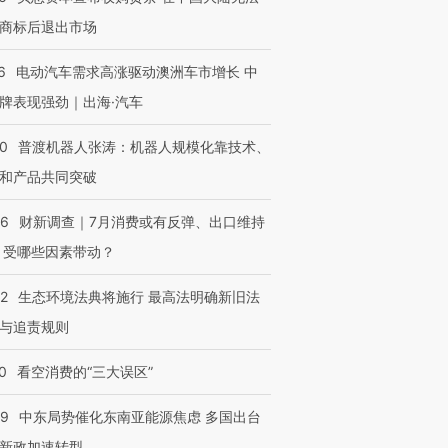
商标后退出市场
6
电动汽车需求高涨驱动澳洲车市增长 中
牌表现强劲｜出海·汽车
00
普渡机器人张涛：机器人规模化靠技术、
和产品共同突破
56
财新调查｜7月消费或有反弹、出口维持
 受哪些因素带动？
42
生态环境法典将施行 最高法明确新旧法
与追责规则
0
看空消费的“三大误区”
59
中东局势催化东南亚能源焦虑 多国出台
新政加速转型