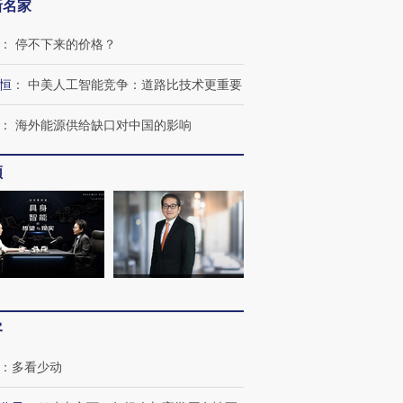
新名家
：
停不下来的价格？
恒
：
中美人工智能竞争：道路比技术更重要
：
海外能源供给缺口对中国的影响
频
OX的吸金
马航飞行员跨国走私7万
视线｜被称为“蟑螂”的印
客
让中产们甘
粒摇头丸 尿检体内含3种
度Z世代 用街头抗争将教
秘鲁纳斯
”？
毒品
育部长拱下台
13人遇难
：
多看少动