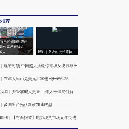
辑推荐
宜昌局部短时降雨
8毫米 紧急转移近
00人
显影｜瓜农的漫长等待
｜
规避封锁 中国超大油轮停靠埃及绕行非洲
｜
在岸人民币兑美元汇率连日升破6.75
我闻
｜
资管掌舵人更替 百年人寿僵局何解
｜
多国出台光伏新政加速转型
周刊
｜
【封面报道】电力现货市场元年突进