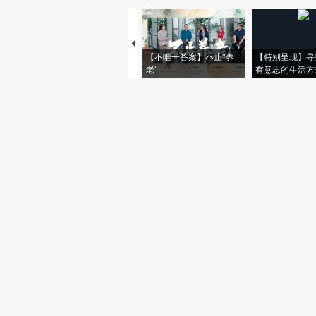
【不唯一答案】不止“养
【特别呈现】寻
老”
有意思的生活方