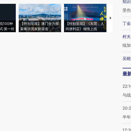
知识
受伤
【推广】走
丁金
找100种
【特别呈现】澳门全力探
【特别呈现】《东莞，人
会，让数智科
式·第一对
索葡语国家新渠道
间便利店》倾情上线
业
村夫
续加
吴晓
最
22:1
与战
20:
半年
17:2