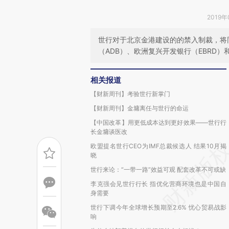
2019年
世行对于北京金港建设的的禁入制裁，将同
（ADB）、欧洲复兴开发银行（EBRD）
相关报道
【财新周刊】考验世行新掌门
【财新周刊】金墉离任与世行的命运
【中国改革】用更低成本达到更好效果——世行行
长金墉谈医改
欧盟提名世行CEO为IMF总裁候选人 结果10月揭
晓
世行来论：“一带一路”效益可观 配套改革不可或缺
李克强会见世行行长 指优化营商环境也是中国自
身需要
世行下调今年全球增长预期至2.6% 忧心贸易战影
响