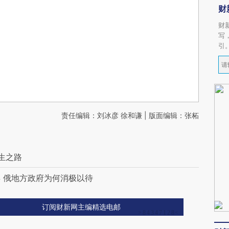
财
财
写
引
责任编辑：刘冰彦 徐和谦 | 版面编辑：张柘
生之路
 俄地方政府为何消极以待
订阅财新网主编精选电邮