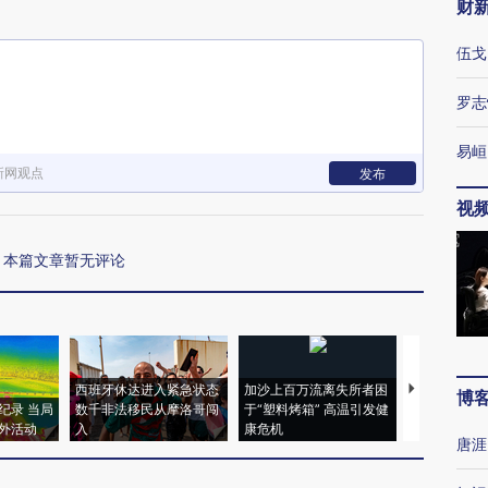
财
伍戈
罗志
易峘
新网观点
发布
视
本篇文章暂无评论
西班牙休达进入紧急状态
加沙上百万流离失所者困
视线｜HYR
博
纪录 当局
数千非法移民从摩洛哥闯
于“塑料烤箱” 高温引发健
术：是什么
外活动
入
康危机
心“花钱找虐
唐涯