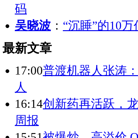
码
吴晓波
：
“沉睡”的10
最新文章
17:00
普渡机器人张涛
人
16:14
创新药再活跃，
周报
15:51
被爆炒、高溢价 Q