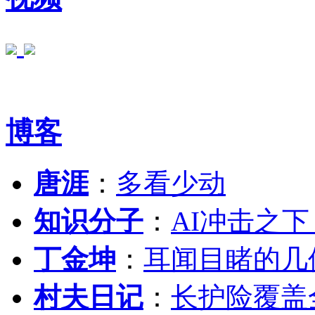
博客
唐涯
：
多看少动
知识分子
：
AI冲击之
丁金坤
：
耳闻目睹的几
村夫日记
：
长护险覆盖