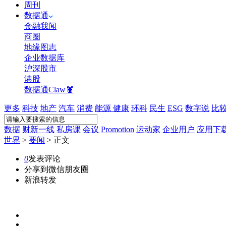
周刊
数据通
金融我闻
商圈
地缘图志
企业数据库
沪深股市
港股
数据通Claw🦞
更多
科技
地产
汽车
消费
能源
健康
环科
民生
ESG
数字说
比
数据
财新一线
私房课
会议
Promotion
运动家
企业用户
应用下
世界
>
要闻
>
正文
0
发表评论
分享到微信朋友圈
新浪转发