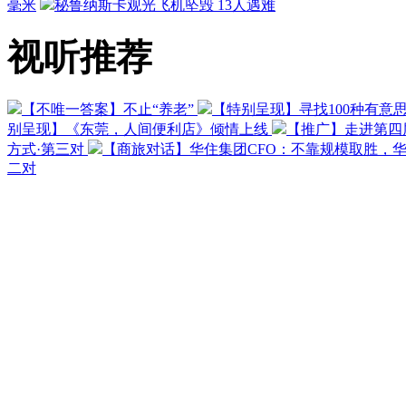
毫米
秘鲁纳斯卡观光飞机坠毁 13人遇难
视听推荐
【不唯一答案】不止“养老”
【特别呈现】寻找100种有意
别呈现】《东莞，人间便利店》倾情上线
【推广】走进第四
方式·第三对
【商旅对话】华住集团CFO：不靠规模取胜，
二对