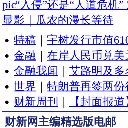
“入侵”还是“人道危机
显影｜瓜农的漫长等待
特稿
｜
宇树发行市值61
金融
｜
在岸人民币兑美元
金融我闻
｜
艾路明及多
世界
｜
特朗普再签两份
财新周刊
｜
【封面报道
财新网主编精选版电邮