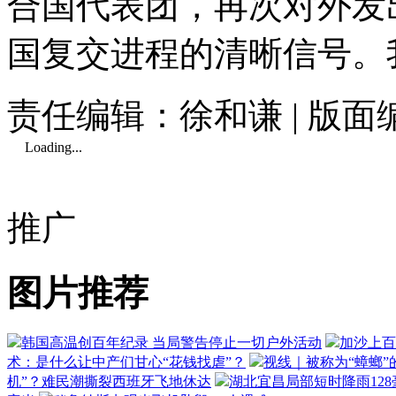
合国代表团，再次对外发
国复交进程的清晰信号。
责任编辑：徐和谦 | 版
Loading...
推广
图片推荐
韩国高温创百年纪录 当局警告停止一切户外活动
加沙上百
术：是什么让中产们甘心“花钱找虐”？
视线｜被称为“蟑螂”
机”？难民潮撕裂西班牙飞地休达
湖北宜昌局部短时降雨128毫