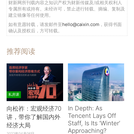
财新网所刊载内容之知识产权为财新传媒及/或相关权利人
专属所有或持有。未经许可，禁止进行转载、摘编、复制及
建立镜像等任何使用。
如有意愿转载，请发邮件至
hello@caixin.com
，获得书面
确认及授权后，方可转载。
推荐阅读
私房课
In Depth: As
向松祚：宏观经济70
Tencent Lays Off
讲，带你了解国内外
Staff, Is Its ‘Winter’
经济大局
Approaching?
2022年04月06日