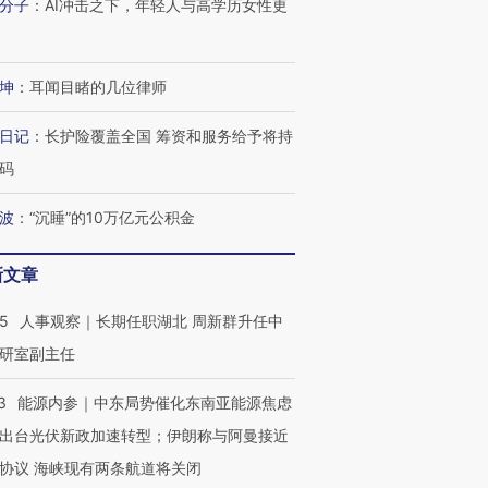
分子
：
AI冲击之下，年轻人与高学历女性更
OX的吸金
马航飞行员跨国走私7万
视线｜被称为“蟑螂”的印
让中产们甘
粒摇头丸 尿检体内含3种
度Z世代 用街头抗争将教
秘鲁纳斯
坤
：
耳闻目睹的几位律师
”？
毒品
育部长拱下台
13人遇难
日记
：
长护险覆盖全国 筹资和服务给予将持
码
波
：
“沉睡”的10万亿元公积金
进第四届链博
【商旅对话】华住集团
技“链”接产
【特别呈现】寻找100种
CFO：不靠规模取胜，华
【特别呈
有意思的生活方式·第三对
住三大增长引擎是什么？
有意思的
新文章
25
人事观察｜长期任职湖北 周新群升任中
研室副主任
3
能源内参｜中东局势催化东南亚能源焦虑
出台光伏新政加速转型；伊朗称与阿曼接近
协议 海峡现有两条航道将关闭