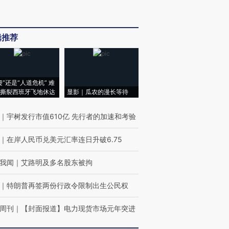
辑推荐
侵”还是“人道危机” 难
撕裂西班牙飞地休达
显影｜瓜农的漫长等待
｜
宇树发行市值610亿 先行者的加速和考验
｜
在岸人民币兑美元汇率连日升破6.75
我闻
｜
艾路明及多名股东被拘
｜
特朗普再签两份行政令限制出生公民权
周刊
｜
【封面报道】电力现货市场元年突进