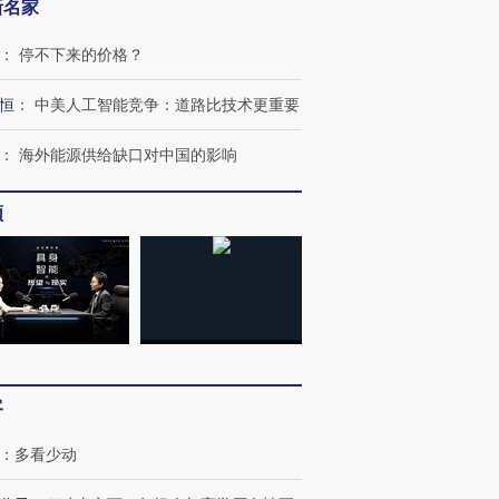
新名家
：
停不下来的价格？
恒
：
中美人工智能竞争：道路比技术更重要
：
海外能源供给缺口对中国的影响
频
客
：
多看少动