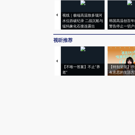
视线｜极端高温致多瑙河
水位跌破纪录 二战沉船与
韩国高温创百年
猛犸象化石接连露出
警告停止一切户
视听推荐
【不唯一答案】不止“养
【特别呈现】寻
老”
有意思的生活方