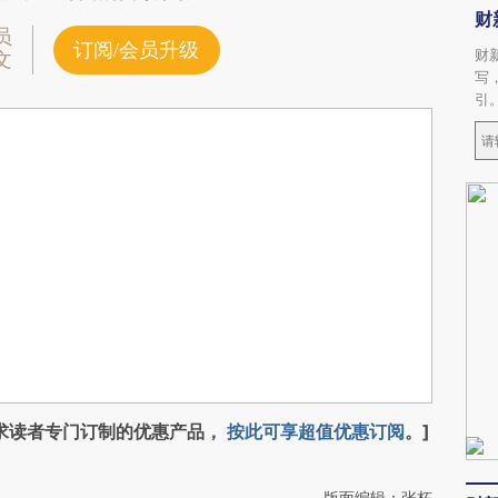
财
员
订阅/会员升级
财
文
写
引
求读者专门订制的优惠产品，
按此可享超值优惠订阅
。]
版面编辑：张柘