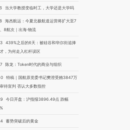
6
当大学教授变临时工，大学还是大学吗
8
海杰航运：今夏北极航道运营将扩大至7
、8航次｜出海·物流
53
439%之后的6天：被硅谷和华尔街追捧
才，为何走入杠杆误区
07
陈龙：Token时代的商业与组织
50
特稿｜国航原党委书记樊澄受贿3847万
审待宣判 否认大多数指控
29
今日开盘：沪指报3896.49点 跌幅
0%
24
蓄势突破后的黄金