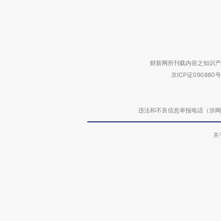
财新网所刊载内容之知识产
京ICP证090880号
违法和不良信息举报电话（涉网络暴力有
关