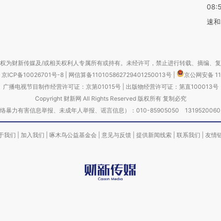
08:
速和
权为财新传媒及/或相关权利人专属所有或持有。未经许可，禁止进行转载、摘编、
京ICP备10026701号-8
|
网信算备110105862729401250013号
|
京公网安备 11
广播电视节目制作经营许可证：京第01015号
|
出版物经营许可证：第直100013号
Copyright 财新网 All Rights Reserved 版权所有 复制必究
害信息举报、未成年人举报、谣言信息）：010-85905050 13195200605 举报邮
于我们
|
加入我们
|
啄木鸟公益基金会
|
意见与反馈
|
提供新闻线索
|
联系我们
|
友情