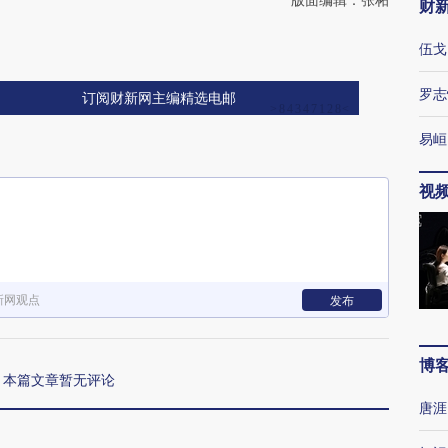
财
伍戈
罗志
订阅财新网主编精选电邮
易峘
视
新网观点
发布
博
本篇文章暂无评论
唐涯