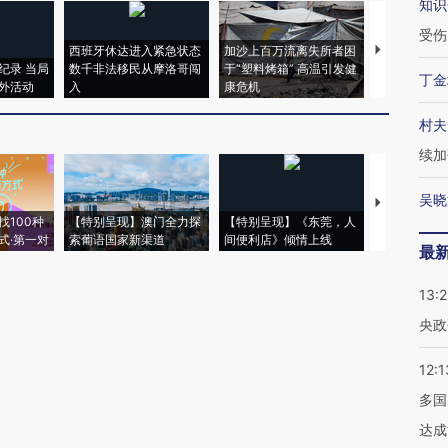
知识
受伤
西班牙休达进入紧急状态
加沙上百万流离失所者困
视线｜HYR
纪录 当局
数千非法移民从摩洛哥闯
于“塑料烤箱” 高温引发健
术：是什么
丁金
外活动
入
康危机
心“花钱找虐
村夫
续加
吴晓
【推广】走
找100种
【特别呈现】澳门全力探
【特别呈现】《东莞，人
会，让数智科
式·第一对
索葡语国家新渠道
间便利店》倾情上线
业
最
13:
央政
12:1
多国
达成