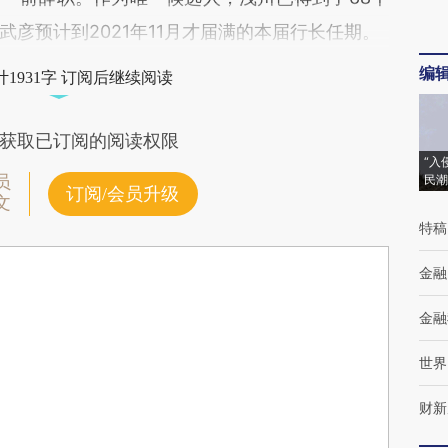
彦预计到2021年11月才届满的本届行长任期。
编
1931字 订阅后继续阅读
获取已订阅的阅读权限
“入
员
民潮
订阅/会员升级
文
特稿
金融
金融
世界
财新