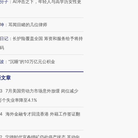
分子
：
AI冲击之下，年轻人与高学历女性更
坤
：
耳闻目睹的几位律师
日记
：
长护险覆盖全国 筹资和服务给予将持
码
波
：
“沉睡”的10万亿元公积金
新文章
43
7月美国劳动力市场意外放缓 岗位减少
3万个失业率降至4.1%
14
海外金融专才回流香港 外籍工作签证翻
2
宁德时代宜春锂矿仍处停产状态 其动向