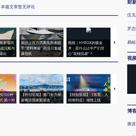
财
本篇文章暂无评论
伍戈
罗志
易峘
致多瑙河
加沙上百万流离失所者困
视线｜HYROX的吸金
马航飞行员
二战沉船与
于“塑料烤箱” 高温引发健
术：是什么让中产们甘
粒摇头丸 尿
露出
康危机
心“花钱找虐”？
毒品
视
【推广】走
找100种
【特别呈现】澳门全力探
【特别呈现】《东莞，人
会，让数智科
式·第一对
索葡语国家新渠道
间便利店》倾情上线
业
博
唐涯