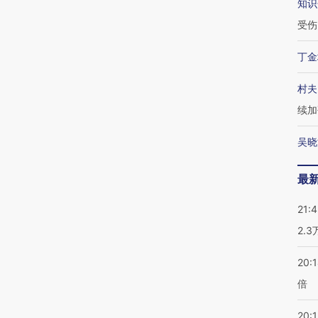
知识
受伤
丁金
村夫
续加
吴晓
最
21:
2.
20:
倍
20:1