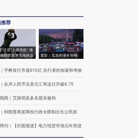
辑推荐
侵”还是“人道危机” 难
撕裂西班牙飞地休达
显影｜瓜农的漫长等待
｜
宇树发行市值610亿 先行者的加速和考验
｜
在岸人民币兑美元汇率连日升破6.75
我闻
｜
艾路明及多名股东被拘
｜
特朗普再签两份行政令限制出生公民权
周刊
｜
【封面报道】电力现货市场元年突进