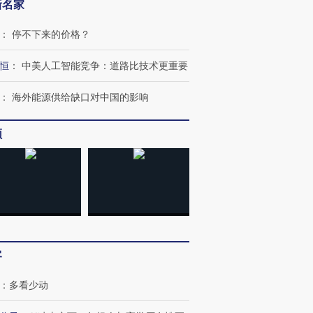
新名家
：
停不下来的价格？
恒
：
中美人工智能竞争：道路比技术更重要
：
海外能源供给缺口对中国的影响
跨国走私7万
视线｜被称为“蟑螂”的印
视线｜“入侵”还是“人道危
检体内含3种
度Z世代 用街头抗争将教
机”？难民潮撕裂西班牙
秘鲁纳斯
育部长拱下台
飞地休达
13人遇难
频
进第四届链博
【商旅对话】华住集团
技“链”接产
【特别呈现】寻找100种
CFO：不靠规模取胜，华
【特别呈
有意思的生活方式·第三对
住三大增长引擎是什么？
有意思的
客
：
多看少动