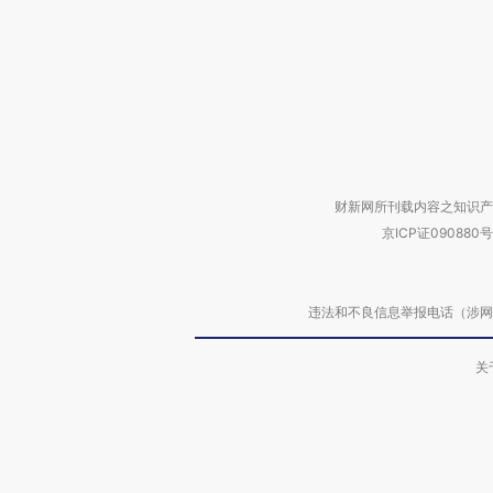
财新网所刊载内容之知识产
京ICP证090880号
违法和不良信息举报电话（涉网络暴力有
关