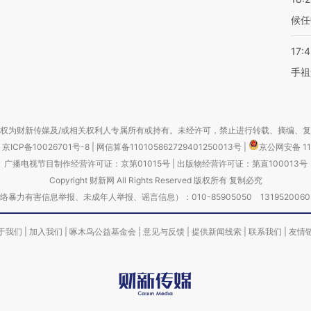
候任
17:
手祖
权为财新传媒及/或相关权利人专属所有或持有。未经许可，禁止进行转载、摘编、
京ICP备10026701号-8
|
网信算备110105862729401250013号
|
京公网安备 11
广播电视节目制作经营许可证：京第01015号
|
出版物经营许可证：第直100013号
Copyright 财新网 All Rights Reserved 版权所有 复制必究
害信息举报、未成年人举报、谣言信息）：010-85905050 13195200605 举报邮
于我们
|
加入我们
|
啄木鸟公益基金会
|
意见与反馈
|
提供新闻线索
|
联系我们
|
友情