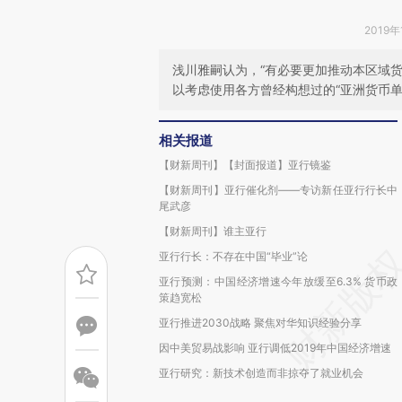
2019年
浅川雅嗣认为，“有必要更加推动本区域
以考虑使用各方曾经构想过的“亚洲货币单
相关报道
【财新周刊】【封面报道】亚行镜鉴
【财新周刊】亚行催化剂——专访新任亚行行长中
尾武彦
【财新周刊】谁主亚行
亚行行长：不存在中国“毕业”论
亚行预测：中国经济增速今年放缓至6.3% 货币政
策趋宽松
亚行推进2030战略 聚焦对华知识经验分享
因中美贸易战影响 亚行调低2019年中国经济增速
亚行研究：新技术创造而非掠夺了就业机会