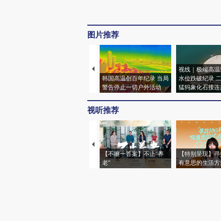
图片推荐
视线｜极端高温
韩国高温创百年纪录 当局
水位跌破纪录 
警告停止一切户外活动
猛犸象化石接连
视听推荐
【不唯一答案】不止“养
【特别呈现】寻
老”
有意思的生活方