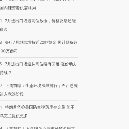
国内锂资源供需格局
1
7月进出口增速高位放缓，价格驱动还能
多久
8
央行7月继续增持近20吨黄金 累计储备超
600万盎司
5
7月进出口增速从高位略有回落 涨价动力
持续？
07
下周前瞻：生态环境法典施行；巴西总统
进入竞选阶段
1
特朗普坚称美国防空弹药库存充足 但不
乌克兰提供更多
24
人事观察｜上海55岁女副市长解冬进京