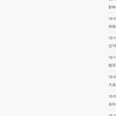
影响
19:5
持续
19:1
过7
19:1
能否
19:
大选
19:0
会向
18: