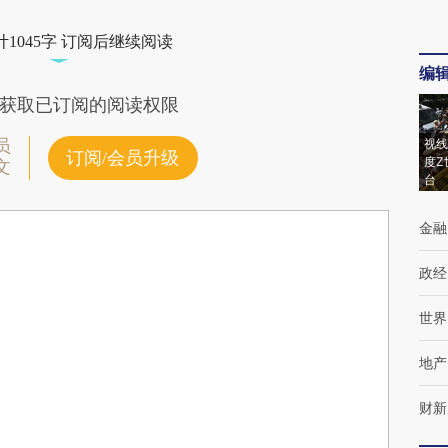
1045字 订阅后继续阅读
编
获取已订阅的阅读权限
员
视线
订阅/会员升级
度Z
文
台
金融
政经
世界
地产
财新