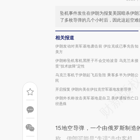
坠机事件发生在伊朗为报复美国暗杀伊朗
了多枚导弹的几个小时后，因此这起空难
相关报道
伊朗发动对美军基地袭击前 伊拉克或已事先告知
美方
伊朗称坠机客机黑匣子不会交给波音 乌克兰未接
受“技术故障”定性
乌克兰客机于伊朗起飞后坠毁 乘客多半为伊朗公
民
开启报复 伊朗向美在伊拉克空军基地发射导弹
伊朗外长称攻击美军基地是自卫 美伊通报伤亡口
径悬殊
15地空导弹，一个由俄罗斯制造
称，伊朗可能是“失误”击中客机。