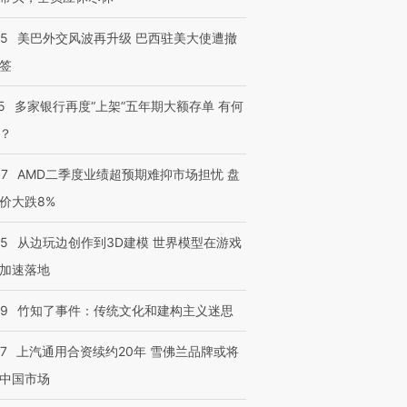
05
美巴外交风波再升级 巴西驻美大使遭撤
签
5
多家银行再度“上架”五年期大额存单 有何
？
37
AMD二季度业绩超预期难抑市场担忧 盘
价大跌8%
25
从边玩边创作到3D建模 世界模型在游戏
加速落地
09
竹知了事件：传统文化和建构主义迷思
47
上汽通用合资续约20年 雪佛兰品牌或将
中国市场