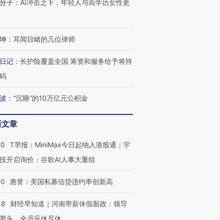
分子
：
AI冲击之下，年轻人与高学历女性更
坤
：
耳闻目睹的几位律师
日记
：
长护险覆盖全国 筹资和服务给予将持
码
波
：
“沉睡”的10万亿元公积金
新文章
20
T早报：MiniMax今日起纳入港股通；宇
技开启询价；谷歌AI人事大重组
30
惠誉：美国私募信贷违约率创新高
48
财经早知道｜河南带薪休假新政：领导
带头，全员应休尽休