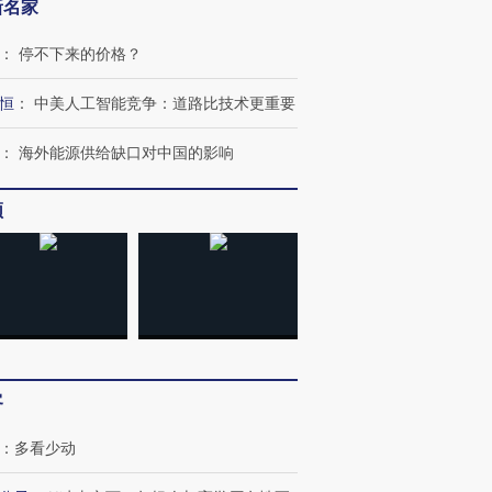
新名家
：
停不下来的价格？
恒
：
中美人工智能竞争：道路比技术更重要
跨国走私7万
视线｜HY
检体内含3种
泽连斯基密集出访美英 索
秘鲁纳斯卡观光飞机坠毁
术：是什
：
海外能源供给缺口对中国的影响
要防空导弹“救急”
13人遇难
心“花钱找
频
进第四届链博
【商旅对话】华住集团
技“链”接产
【特别呈现】寻找100种
CFO：不靠规模取胜，华
【特别呈
有意思的生活方式·第三对
住三大增长引擎是什么？
有意思的
客
：
多看少动