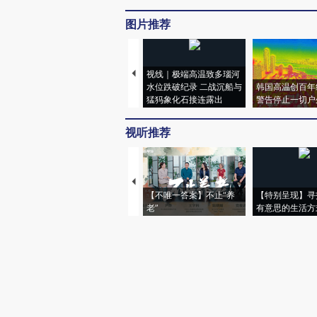
图片推荐
视线｜极端高温致多瑙河
水位跌破纪录 二战沉船与
韩国高温创百年
猛犸象化石接连露出
警告停止一切户
视听推荐
【不唯一答案】不止“养
【特别呈现】寻
老”
有意思的生活方