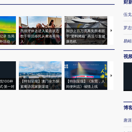
财
伍戈
罗志
西班牙休达进入紧急状态
加沙上百万流离失所者困
马航飞行员
纪录 当局
数千非法移民从摩洛哥闯
于“塑料烤箱” 高温引发健
粒摇头丸 尿
易峘
外活动
入
康危机
毒品
视
【推广】走
找100种
【特别呈现】澳门全力探
【特别呈现】《东莞，人
会，让数智科
式·第一对
索葡语国家新渠道
间便利店》倾情上线
业
博
唐涯