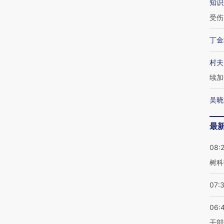
知识
受伤
丁金
村夫
续加
吴晓
最
08:
树科
07:
06:
干部