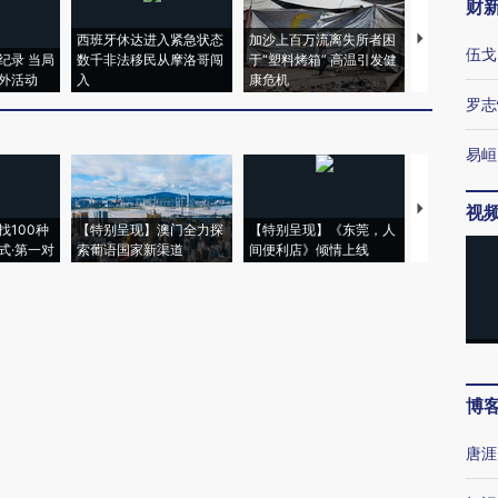
财
西班牙休达进入紧急状态
加沙上百万流离失所者困
视线｜HYR
伍戈
纪录 当局
数千非法移民从摩洛哥闯
于“塑料烤箱” 高温引发健
术：是什么
外活动
入
康危机
心“花钱找虐
罗志
易峘
【推广】走
视
找100种
【特别呈现】澳门全力探
【特别呈现】《东莞，人
会，让数智科
式·第一对
索葡语国家新渠道
间便利店》倾情上线
业
博
唐涯