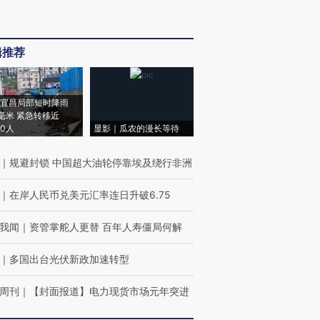
辑推荐
宜昌局部短时降雨
8毫米 紧急转移近
00人
显影｜瓜农的漫长等待
｜
规避封锁 中国超大油轮停靠埃及绕行非洲
｜
在岸人民币兑美元汇率连日升破6.75
我闻
｜
资管掌舵人更替 百年人寿僵局何解
｜
多国出台光伏新政加速转型
周刊
｜
【封面报道】电力现货市场元年突进