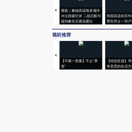
视线｜极端高温致多瑙河
水位跌破纪录 二战沉船与
韩国高温创百年
猛犸象化石接连露出
警告停止一切户
视听推荐
【不唯一答案】不止“养
【特别呈现】寻
老”
有意思的生活方