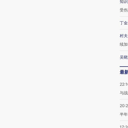
知识
受伤
丁金
村夫
续加
吴晓
最
22:1
与战
20:
半年
17:2