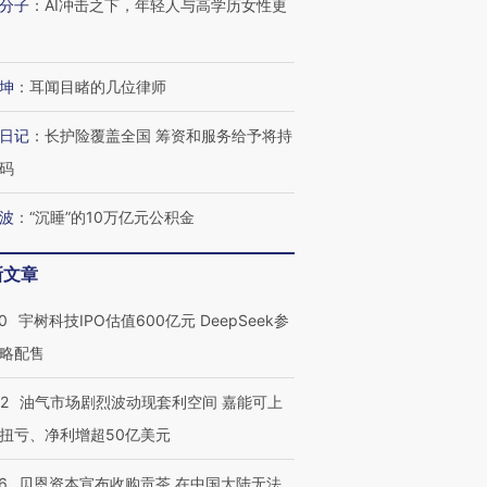
分子
：
AI冲击之下，年轻人与高学历女性更
坤
：
耳闻目睹的几位律师
日记
：
长护险覆盖全国 筹资和服务给予将持
码
波
：
“沉睡”的10万亿元公积金
新文章
0
宇树科技IPO估值600亿元 DeepSeek参
略配售
22
油气市场剧烈波动现套利空间 嘉能可上
扭亏、净利增超50亿美元
6
贝恩资本宣布收购贡茶 在中国大陆无法