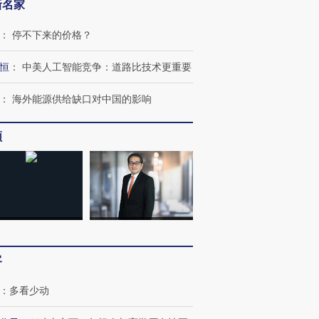
新名家
OX的吸金
马航飞行员跨国走私7万
视线｜被称为“蟑螂”的印
：
停不下来的价格？
让中产们甘
粒摇头丸 尿检体内含3种
度Z世代 用街头抗争将教
秘鲁纳斯
”？
毒品
育部长拱下台
13人遇难
恒
：
中美人工智能竞争：道路比技术更重要
：
海外能源供给缺口对中国的影响
进第四届链博
频
【商旅对话】华住集团
技“链”接产
【特别呈现】寻找100种
CFO：不靠规模取胜，华
【特别呈
有意思的生活方式·第三对
住三大增长引擎是什么？
有意思的
客
：
多看少动