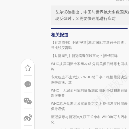
艾尔沃德指出，中国与世界绝大多数国家
现反弹时，又需要快速地进行应对
相关报道
【财新周刊】封面报道|湖北16地市新冠全调查，
寻找战疫密码
【财新周刊】新冠病毒何以至此？|疫情回眸
WHO披露国际专家组构成 分属美俄日韩等七国机
构
专家组去不去武汉？WHO总干事：根据需要决定
保持选项开放
WHO：无完全可靠的诊断测试 临床怀疑和追踪诊
断很重要
WHO称乐见湖北放宽病例定义 对疫情发展时间表
保持谨慎
新冠病毒与新冠肺炎获正式命名 WHO称可去污名
化