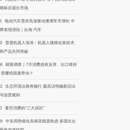
商标后退出市场
6
电动汽车需求高涨驱动澳洲车市增长 中
牌表现强劲｜出海·汽车
00
普渡机器人张涛：机器人规模化靠技术、
和产品共同突破
56
财新调查｜7月消费或有反弹、出口维持
 受哪些因素带动？
42
生态环境法典将施行 最高法明确新旧法
与追责规则
0
看空消费的“三大误区”
59
中东局势催化东南亚能源焦虑 多国出台
新政加速转型