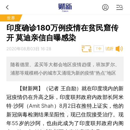
世界
印度确诊180万例疫情在贫民窟传
开 莫迪亲信自曝感染
2020年08月03日 16:28
试听
T中
随着德里、孟买等大都会地区疫情趋缓，班加罗尔、
浦那等规模稍小的城市又涌现为新的疫情“热点”地区
【财新网】（记者 王自励）
就在印度境内的新
冠疫情仍在升高之际，印度联邦政府内政部长阿米
特·沙阿（Amit Shah）8月2日在
推特
上证实，他的
新冠病毒检测结果呈阳性，现已住院接受治疗。现
年55岁的沙阿，也由此成为了印度联邦政府内阁