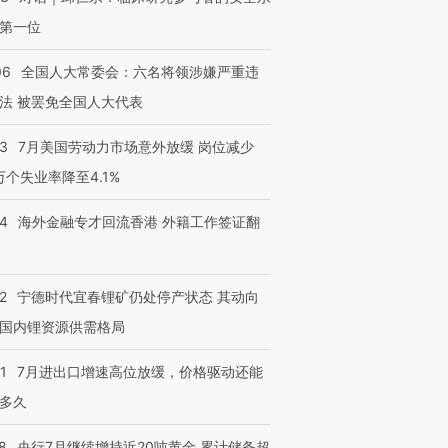
第一位
跨国走私7万
视线｜被称为“蟑螂”的印
视线｜“入侵”还是“人道危
06
全国人大常委会：六名将领涉嫌严重违
检体内含3种
度Z世代 用街头抗争将教
机”？难民潮撕裂西班牙
秘鲁纳斯
育部长拱下台
飞地休达
13人遇难
法 被罢免全国人大代表
43
7月美国劳动力市场意外放缓 岗位减少
3万个失业率降至4.1%
进第四届链博
【商旅对话】华住集团
14
海外金融专才回流香港 外籍工作签证翻
技“链”接产
【特别呈现】寻找100种
CFO：不靠规模取胜，华
【特别呈
有意思的生活方式·第三对
住三大增长引擎是什么？
有意思的
2
宁德时代宜春锂矿仍处停产状态 其动向
国内锂资源供需格局
1
7月进出口增速高位放缓，价格驱动还能
多久
8
央行7月继续增持近20吨黄金 累计储备超