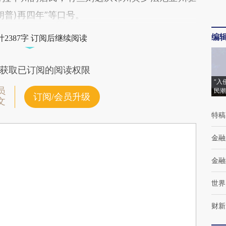
朗普)再四年”等口号。
编
2387字 订阅后继续阅读
获取已订阅的阅读权限
“入
员
民潮
订阅/会员升级
文
特稿
金融
金融
世界
财新