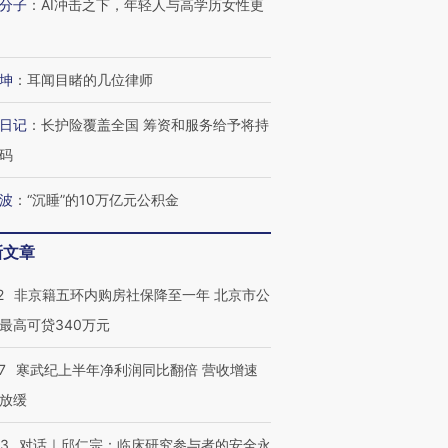
分子
：
AI冲击之下，年轻人与高学历女性更
坤
：
耳闻目睹的几位律师
日记
：
长护险覆盖全国 筹资和服务给予将持
码
波
：
“沉睡”的10万亿元公积金
新文章
2
非京籍五环内购房社保降至一年 北京市公
最高可贷340万元
7
寒武纪上半年净利润同比翻倍 营收增速
放缓
53
对话｜邱仁宗：临床研究参与者的安全永