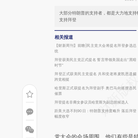
大部分特朗普的支持者，都是大力地支持
支持拜登
相关报道
【财新周刊】前瞻|民主党大会将提名拜登参选总
统
拜登获美民主党正式提名 誓言带领美国走出“黑暗
时节”
拜登正式获美民主党提名 共和党老将麦凯恩遗孀
跨党相挺
哈里斯正式获提名为拜登副手 奥巴马向摇摆选民
催票
拜登提名非裔女参议员哈里斯为副总统候选人
距美大选不到90日：特朗普支持度略升 落后拜登
幅度收窄
党大会的会场周围。他们有些是