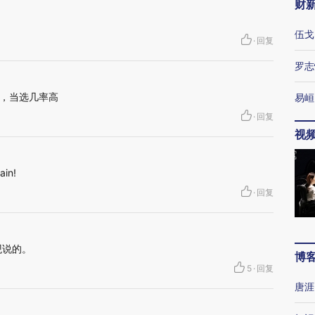
财
伍戈
·
回复
罗志
，当选几率高
易峘
·
回复
视
ain!
·
回复
观说的。
博
5
·
回复
唐涯