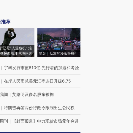
辑推荐
侵”还是“人道危机” 难
撕裂西班牙飞地休达
显影｜瓜农的漫长等待
｜
宇树发行市值610亿 先行者的加速和考验
｜
在岸人民币兑美元汇率连日升破6.75
我闻
｜
艾路明及多名股东被拘
｜
特朗普再签两份行政令限制出生公民权
周刊
｜
【封面报道】电力现货市场元年突进