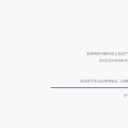
财新网所刊载内容之知识产
京ICP证090880号
违法和不良信息举报电话（涉网络暴力有
关