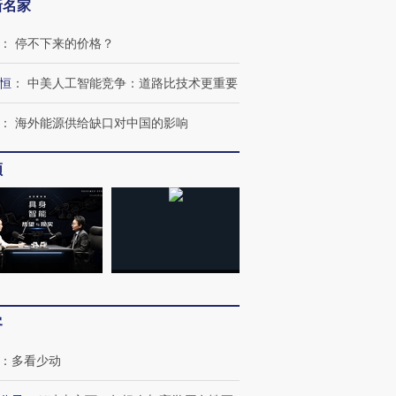
新名家
：
停不下来的价格？
恒
：
中美人工智能竞争：道路比技术更重要
：
海外能源供给缺口对中国的影响
频
客
：
多看少动