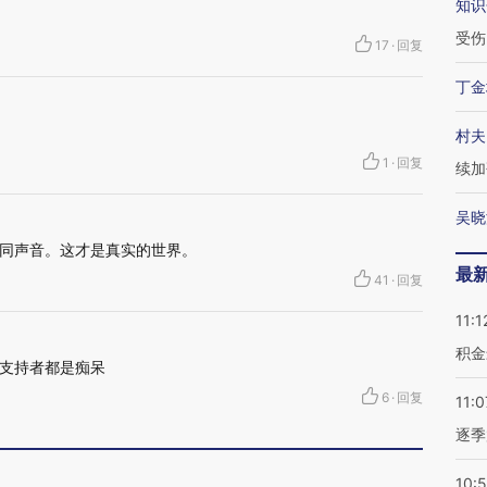
知识
受伤
17
·
回复
丁金
村夫
1
·
回复
续加
吴晓
同声音。这才是真实的世界。
最
41
·
回复
11:1
积金
支持者都是痴呆
6
·
回复
11:0
逐季
10: