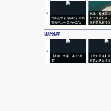
视线｜极端高温
韩国高温创百年纪录 当局
水位跌破纪录 
警告停止一切户外活动
猛犸象化石接连
视听推荐
【不唯一答案】不止“养
【特别呈现】寻
老”
有意思的生活方