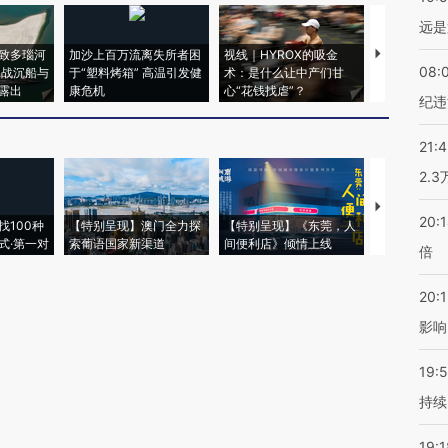
远是
致多瑙河
加沙上百万流离失所者困
视线｜HYROX的吸金
马航飞行员
08:
二战沉船与
于“塑料烤箱” 高温引发健
术：是什么让中产们甘
粒摇头丸 尿
露出
康危机
心“花钱找虐”？
毒品
纪违
21:
2.
【推广】走
20:
找100种
【特别呈现】澳门全力探
【特别呈现】《东莞，人
会，让数智科
式·第一对
索葡语国家新渠道
间便利店》倾情上线
业
倍
20:1
影响
19:5
持续
19:1