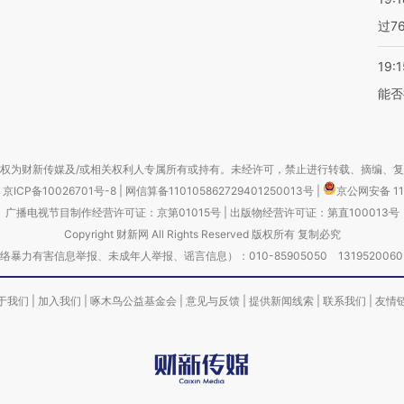
过7
19:1
能否
权为财新传媒及/或相关权利人专属所有或持有。未经许可，禁止进行转载、摘编、
京ICP备10026701号-8
|
网信算备110105862729401250013号
|
京公网安备 11
广播电视节目制作经营许可证：京第01015号
|
出版物经营许可证：第直100013号
Copyright 财新网 All Rights Reserved 版权所有 复制必究
害信息举报、未成年人举报、谣言信息）：010-85905050 13195200605 举报邮
于我们
|
加入我们
|
啄木鸟公益基金会
|
意见与反馈
|
提供新闻线索
|
联系我们
|
友情