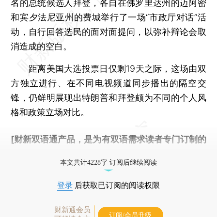
名的总统候选人
拜登
，各自在佛罗里达州的迈阿密
和宾夕法尼亚州的费城举行了一场“市政厅对话”活
动，自行回答选民的面对面提问，以弥补辩论会取
消造成的空白。
距离美国大选投票日仅剩19天之际，这场由双
方独立进行、在不同电视频道同步播出的隔空交
锋，仍鲜明展现出特朗普和拜登颇为不同的个人风
格和政策立场对比。
[财新双语通产品，是为有双语需求读者专门订制的
优惠产品，
按此可享超值优惠订阅
。]
本文共计4228字 订阅后继续阅读
登录
后获取已订阅的阅读权限
财新通会员
订阅/会员升级