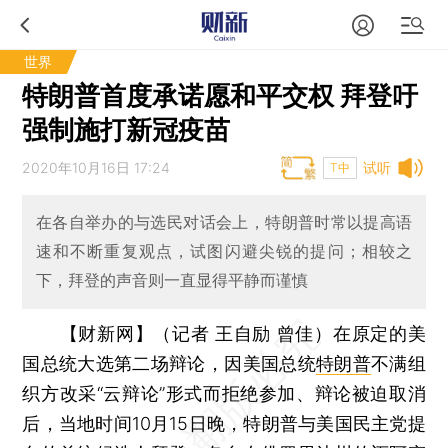
世界
特朗普首度承诺愿和平交权 拜登吁
强制施打新冠疫苗
2020年10月16日 17:24
试听
T中
在各自举办的与选民对话会上，特朗普时常以提高语
速和不断重复观点，试图闪避尖锐的提问；相较之
下，拜登的声音则一直显得平静而谨慎
【财新网】（记者 王自励 曾佳）
在原定的美
国总统大选第二场辩论，因美国总统
特朗普
不满组
织方改采“云辩论”形式而拒绝参加、辩论被迫取消
后，当地时间10月15日晚，特朗普与美国民主党提