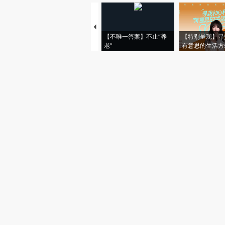
【不唯一答案】不止“养
【特别呈现】寻
老”
有意思的生活方