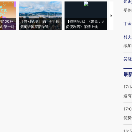
知识
受伤
【推广】走
找100种
【特别呈现】澳门全力探
【特别呈现】《东莞，人
会，让数智科
丁金
式·第一对
索葡语国家新渠道
间便利店》倾情上线
业
村夫
续加
吴晓
最
17:1
速有
17:
优势
16: