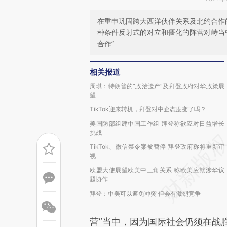
在重申巩固跨大西洋伙伴关系及北约合作
种条件反射式的对立和僵化的阵营对峙当
合作”
相关报道
周琪：特朗普的“政治遗产”及拜登政府对华政策展
望
TikTok迎来转机，拜登对中企态度变了吗？
美国防部组建中国工作组 拜登称欲应对日益增长
挑战
TikTok、微信禁令案被暂停 拜登政府称将重新审
视
欧盟大使展望欧美中三角关系 称欧美应就涉华议
题协作
拜登：中美可以避免冲突 但会有激烈竞争
营”当中，因为国际社会仍须在战