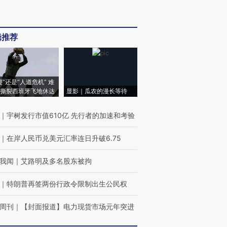
辑推荐
侵”还是“人道危机” 难
撕裂西班牙飞地休达
显影｜瓜农的漫长等待
｜
宇树发行市值610亿 先行者的加速和考验
｜
在岸人民币兑美元汇率连日升破6.75
我闻
｜
艾路明及多名股东被拘
｜
特朗普再签两份行政令限制出生公民权
周刊
｜
【封面报道】电力现货市场元年突进