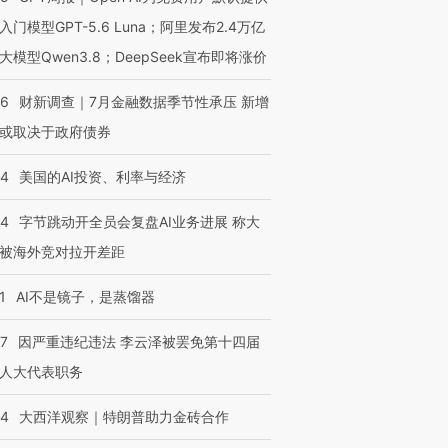
入门模型GPT-5.6 Luna；阿里发布2.4万亿
大模型Qwen3.8；DeepSeek宣布即将涨价
46
财新调查｜7月金融数据季节性承压 新增
或取决于政府债券
44
美国的AI投资、利率与经济
44
字节跳动开全员会复盘AI业务进展 称大
被海外竞对拉开差距
1
AI不是镜子，是蒸馏器
07
因严重违纪违法 李云泽被罢免第十四届
人大代表职务
44
大西洋观察｜特朗普助力金砖合作