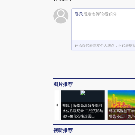
登录
后发表评论得积分
评论仅代表网友个人观点，不代表财
图片推荐
视线｜极端高温致多瑙河
水位跌破纪录 二战沉船与
韩国高温创百年
猛犸象化石接连露出
警告停止一切户
视听推荐