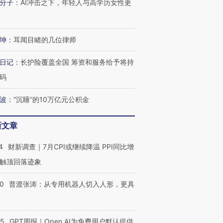
分子
：
AI冲击之下，年轻人与高学历女性更
进第四届链博
【商旅对话】华住集团
技“链”接产
【特别呈现】寻找100种
CFO：不靠规模取胜，华
【特别呈
坤
：
耳闻目睹的几位律师
有意思的生活方式·第三对
住三大增长引擎是什么？
有意思的
日记
：
长护险覆盖全国 筹资和服务给予将持
码
波
：
“沉睡”的10万亿元公积金
新文章
4
财新调查｜7月CPI或继续降温 PPI同比增
触顶回落迹象
00
普渡张涛：从专用机器人切入人形，更具
55
GPT周报｜Open AI为免费用户默认提供