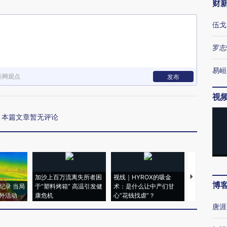
财
伍戈
罗志
易峘
新网观点
发布
视
本篇文章暂无评论
加沙上百万流离失所者困
视线｜HYROX的吸金
马航飞行员
博
纪录 当局
于“塑料烤箱” 高温引发健
术：是什么让中产们甘
粒摇头丸 尿
外活动
康危机
心“花钱找虐”？
毒品
唐涯