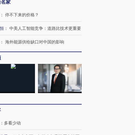
新名家
：
停不下来的价格？
恒
：
中美人工智能竞争：道路比技术更重要
：
海外能源供给缺口对中国的影响
频
跨国走私7万
视线｜被称为“蟑螂”的印
视线｜“入侵”还是“人道危
客
检体内含3种
度Z世代 用街头抗争将教
机”？难民潮撕裂西班牙
秘鲁纳斯
育部长拱下台
飞地休达
13人遇难
：
多看少动