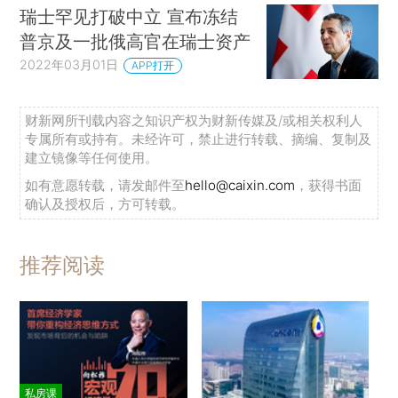
瑞士罕见打破中立 宣布冻结
普京及一批俄高官在瑞士资产
2022年03月01日
APP打开
财新网所刊载内容之知识产权为财新传媒及/或相关权利人
专属所有或持有。未经许可，禁止进行转载、摘编、复制及
建立镜像等任何使用。
如有意愿转载，请发邮件至
hello@caixin.com
，获得书面
确认及授权后，方可转载。
推荐阅读
私房课