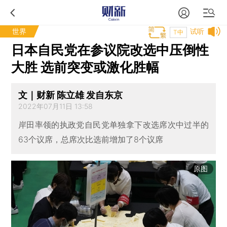
世界
试听
T中
日本自民党在参议院改选中压倒性
大胜 选前突变或激化胜幅
文｜财新 陈立雄 发自东京
2022年07月11日 13:58
岸田率领的执政党自民党单独拿下改选席次中过半的
63个议席，总席次比选前增加了8个议席
原图