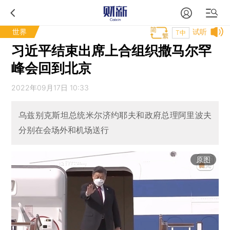
世界
试听
T中
习近平结束出席上合组织撒马尔罕
峰会回到北京
2022年09月17日 10:33
乌兹别克斯坦总统米尔济约耶夫和政府总理阿里波夫
分别在会场外和机场送行
原图