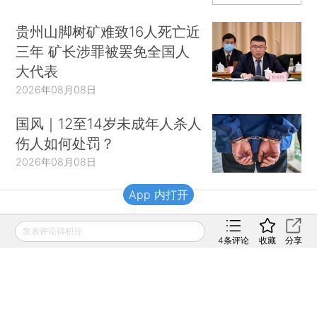
贵州山脚树矿难致16人死亡近
三年 矿长涉罪被罢免全国人
大代表
2026年08月08日
国风｜12至14岁未成年人杀人
伤人如何处罚？
2026年08月08日
App 内打开
财新移动
发表评论得积分
4
条评论
收藏
分享
财新
财新周刊
Caixin