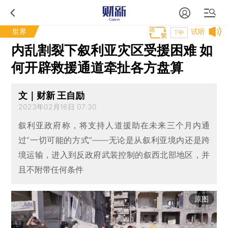
世界
试听
T中
内乱割裂下叙利亚灾区受援困难 如
何开辟救援通道牵扯各方盘算
文｜财新 王自励
2023年02月16日 07:30
叙利亚政府称，将支持人道援助在未来三个月内通
过“一切可能的方式”——无论是从叙利亚境内还是跨
境运输，进入到反政府武装控制的叙西北部地区，并
且不附带任何条件
原图