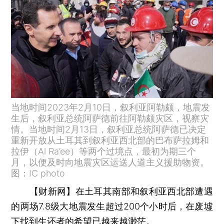
当地时间2023年2月10日，叙利亚阿勒颇，地震发
生后，叙利亚总统阿萨德前往阿勒颇灾区，视察灾
情。当地时间2月13日，叙利亚总统阿萨德已决定
重新开放从土耳其到叙利亚西北部的巴布萨拉姆和
拉伊（Al Ra’ee）等两个过境点，最初为期三个
月，以便及时向地震灾区运送人道主义援助物资。
图：IC photo
【财新网】
在土耳其南部和叙利亚西北部遭遇
的两场7.8级大地震发生超过200个小时后，在废墟
下找到生还者的希望已越来越渺茫。