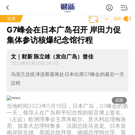
世界
试听
T中
G7峰会在日本广岛召开 岸田力促
集体参访核爆纪念馆行程
文｜财新 陈立雄（发自广岛）曾佳
2023年05月20日 08:03
乌克兰总统泽连斯基将赴日本出席G7峰会的最后一天
议程
原图
当地时间2023年5月19日，日本广岛，G7峰会的第
一天，领导人在广岛和平纪念馆的留言簿上签名。
（左起）欧洲理事会主席米歇尔、意大利总理梅洛
尼、加拿大总理特鲁多、法国总统马克龙、日本首
相岸田文雄、美国总统拜登、德国总理朔尔茨、英