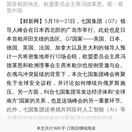
国首相苏纳克、欧盟委员会主席冯德莱恩。图：视
觉中国
【财新网】
5月19—21日，七国集团（G7）领
导人峰会在日本西北部的广岛市举行。此处也是日
本首相岸田文雄的选区。G7国家——美国、日本、
德国、英国、法国、加拿大以及意大利的领导人预
计一共将密集地举行10场会晤，欧盟委员会主席冯
德莱恩和欧洲理事会主席米歇尔也按例受邀与会。
在俄乌冲突延续的背景下，本次七国集团峰会将聚
焦于全球安全议程，并讨论如何继续向俄罗斯施
压。另一方面，纠合七国集团等发达经济体和“全球
南方”国家的关系，也是这场峰会的另一重要环节。
此外，七国集团还将就共同应对人工智能（AI）等
全球经济挑战和地缘政治风险进行磋商和协调。
本文共计3681字 订阅后继续阅读