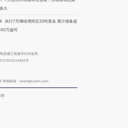
多久
进第四届链博
【商旅对话】华住集团
技“链”接产
【特别呈现】寻找100种
CFO：不靠规模取胜，华
【特别呈
有意思的生活方式·第三对
住三大增长引擎是什么？
有意思的
8
央行7月继续增持近20吨黄金 累计储备超
600万盎司
复制及建立镜像等任何使用。
010502034662号
箱：laixin@caixin.com
链接