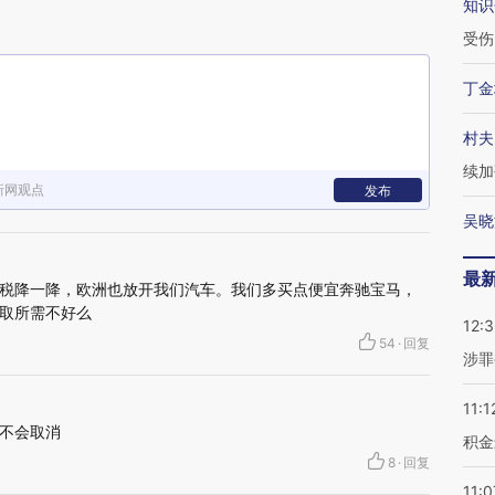
知识
受伤
丁金
村夫
续加
新网观点
发布
吴晓
最
税降一降，欧洲也放开我们汽车。我们多买点便宜奔驰宝马，
取所需不好么
12:
54
·
回复
涉罪
11:1
不会取消
积金
8
·
回复
11:0