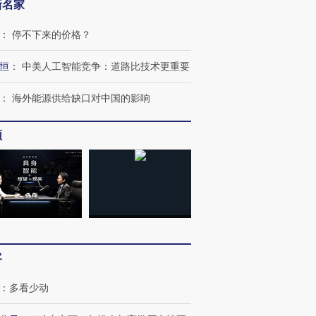
新名家
：
停不下来的价格？
恒
：
中美人工智能竞争：道路比技术更重要
：
海外能源供给缺口对中国的影响
频
客
：
多看少动