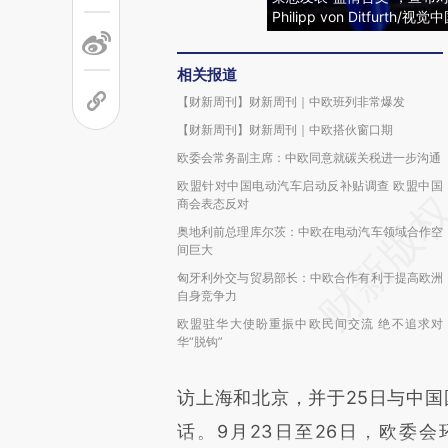
Philipp von Ditfurth/视觉
相关报道
【财新周刊】财新周刊｜中欧班列非常爆发
【财新周刊】财新周刊｜中欧搭伙窗口期
欧委会常务副主席：中欧同意就碳关税进一步沟通
欧盟针对中国电动汽车启动反补贴调查 欧盟中国
商会表态反对
奥地利前总理库尔茨：中欧在电动汽车领域合作空
间巨大
匈牙利外交与贸易部长：中欧合作有利于提高欧洲
自身竞争力
欧盟驻华大使盼重振中欧民间交流 绝不追求对
华“脱钩”
访上海和北京，并于25日与中
话。9月23日至26日，欧委会环