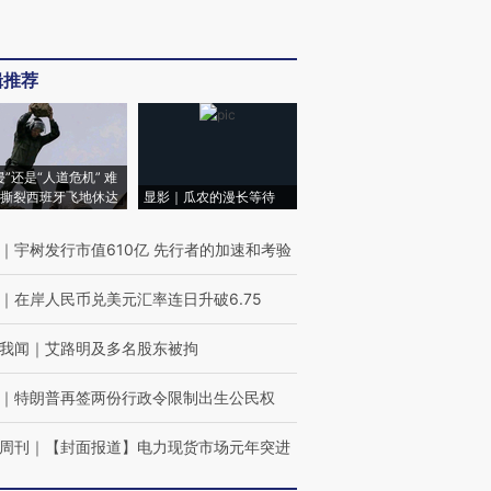
辑推荐
侵”还是“人道危机” 难
撕裂西班牙飞地休达
显影｜瓜农的漫长等待
｜
宇树发行市值610亿 先行者的加速和考验
｜
在岸人民币兑美元汇率连日升破6.75
我闻
｜
艾路明及多名股东被拘
｜
特朗普再签两份行政令限制出生公民权
周刊
｜
【封面报道】电力现货市场元年突进