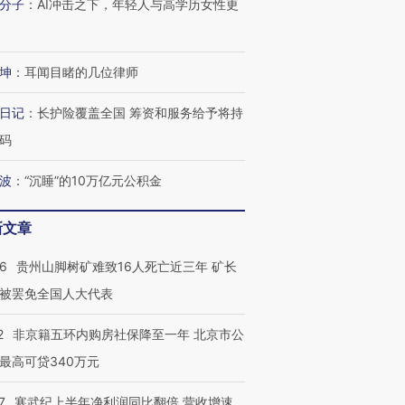
分子
：
AI冲击之下，年轻人与高学历女性更
坤
：
耳闻目睹的几位律师
日记
：
长护险覆盖全国 筹资和服务给予将持
码
波
：
“沉睡”的10万亿元公积金
新文章
36
贵州山脚树矿难致16人死亡近三年 矿长
被罢免全国人大代表
2
非京籍五环内购房社保降至一年 北京市公
最高可贷340万元
7
寒武纪上半年净利润同比翻倍 营收增速