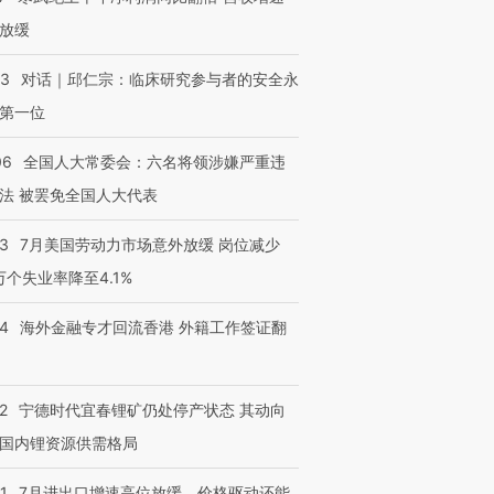
放缓
53
对话｜邱仁宗：临床研究参与者的安全永
第一位
06
全国人大常委会：六名将领涉嫌严重违
法 被罢免全国人大代表
43
7月美国劳动力市场意外放缓 岗位减少
3万个失业率降至4.1%
14
海外金融专才回流香港 外籍工作签证翻
跨国走私7万
视线｜被称为“蟑螂”的印
视线｜“入侵”还是“人道危
检体内含3种
度Z世代 用街头抗争将教
机”？难民潮撕裂西班牙
秘鲁纳斯
育部长拱下台
飞地休达
13人遇难
2
宁德时代宜春锂矿仍处停产状态 其动向
国内锂资源供需格局
1
7月进出口增速高位放缓，价格驱动还能