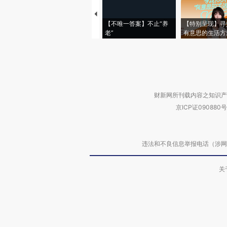
【不唯一答案】不止“养
【特别呈现】寻
老”
有意思的生活方
财新网所刊载内容之知识产
京ICP证090880号
违法和不良信息举报电话（涉网络暴力有
关