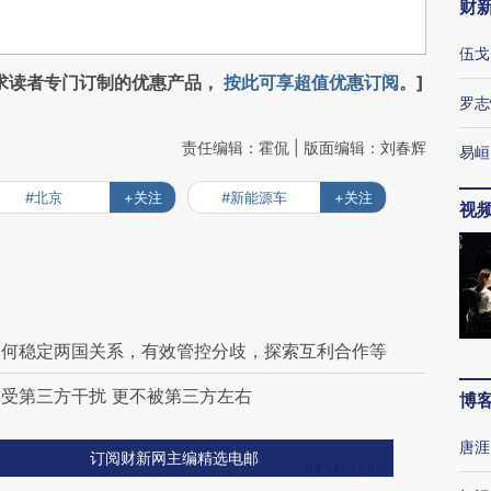
财
伍戈
求读者专门订制的优惠产品，
按此可享超值优惠订阅
。]
罗志
责任编辑：霍侃 | 版面编辑：刘春辉
易峘
#北京
+关注
#新能源车
+关注
视
如何稳定两国关系，有效管控分歧，探索互利合作等
受第三方干扰 更不被第三方左右
博
唐涯
订阅财新网主编精选电邮