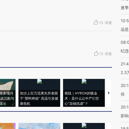
逐季
10:
13
·
回复
远是
08:
纪违
12
·
回复
21:
2.
20:
致多瑙河
加沙上百万流离失所者困
视线｜HYROX的吸金
马航飞行员
倍
二战沉船与
于“塑料烤箱” 高温引发健
术：是什么让中产们甘
粒摇头丸 尿
露出
康危机
心“花钱找虐”？
毒品
20:1
影响
19:5