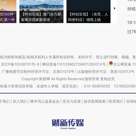
持续
【推广】走
找100种
【特别呈现】澳门全力探
【特别呈现】《东莞，人
会，让数智科
式·第一对
索葡语国家新渠道
间便利店》倾情上线
业
19:1
过7
权为财新传媒及/或相关权利人专属所有或持有。未经许可，禁止进行转载、摘编、
京ICP备10026701号-8
|
网信算备110105862729401250013号
|
京公网安备 11
广播电视节目制作经营许可证：京第01015号
|
出版物经营许可证：第直100013号
Copyright 财新网 All Rights Reserved 版权所有 复制必究
害信息举报、未成年人举报、谣言信息）：010-85905050 13195200605 举报邮
于我们
|
加入我们
|
啄木鸟公益基金会
|
意见与反馈
|
提供新闻线索
|
联系我们
|
友情