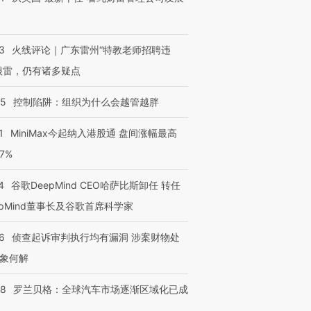
3
火线评论｜广东雷州“特教老师招聘违
很雷，仍有诸多疑点
05
控制陷阱：组织为什么会越管越胖
1
MiniMax今起纳入港股通 盘间涨幅最高
77%
4
谷歌DeepMind CEO哈萨比斯卸任 转任
epMind董事长及谷歌首席科学家
6
侦查起诉审判执行均有漏洞 涉案财物处
象何解
58
罗兰贝格：全球汽车市场逐渐区域化已成