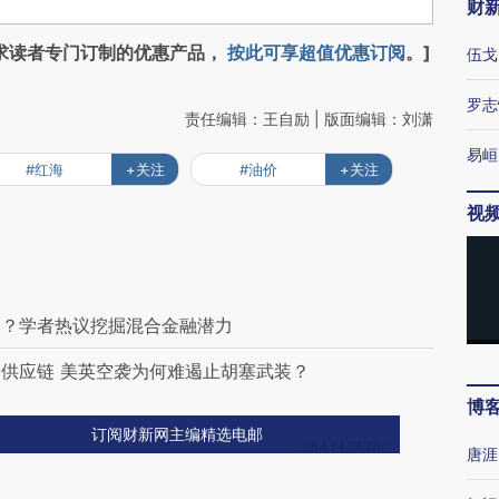
财
求读者专门订制的优惠产品，
按此可享超值优惠订阅
。]
伍戈
罗志
责任编辑：王自励 | 版面编辑：刘潇
易峘
#红海
+关注
#油价
+关注
视
口？学者热议挖掘混合金融潜力
供应链 美英空袭为何难遏止胡塞武装？
博
订阅财新网主编精选电邮
唐涯