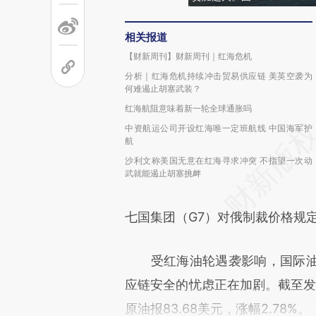
相关报道
【财新周刊】财新周刊｜红海危机
分析｜红海危机持续冲击贸易供应链 美英空袭为
何难遏止胡塞武装？
红海航阻意味着新一轮全球通胀吗
中资航运公司开设红海唯一定班航线 中国海军护
航
沙利文称美国无意在红海寻求冲突 不指望一次动
武就能遏止胡塞挑衅
七国集团（G7）对俄制裁价格规
受红海油轮遇袭影响，国际油
应链安全的忧虑正在加剧。截至发稿，
原油报83.68美元，涨幅2.78%。