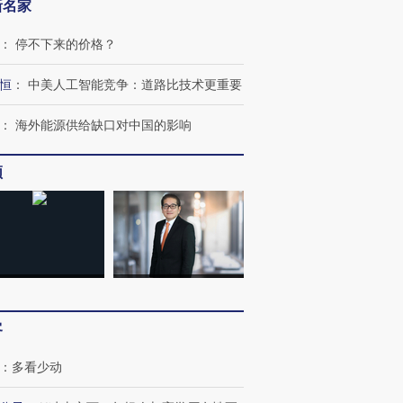
新名家
：
停不下来的价格？
恒
：
中美人工智能竞争：道路比技术更重要
：
海外能源供给缺口对中国的影响
频
客
：
多看少动