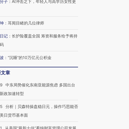
分子
：
AI冲击之下，年轻人与高学历女性更
坤
：
耳闻目睹的几位律师
日记
：
长护险覆盖全国 筹资和服务给予将持
码
波
：
“沉睡”的10万亿元公积金
新文章
59
中东局势催化东南亚能源焦虑 多国出台
新政加速转型
05
分析｜贝森特操盘稳日元，操作巧思能否
美日货币基本面
1
从美国“最新十佳”看纯财富管理公司发展