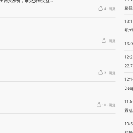
出两头涨价，谁受损谁受益…
路径
4
·
回复
13:1
规”
·
回复
13:
12:2
22.
3
·
回复
12:1
De
11:5
10
·
回复
置乱
10:
趋势