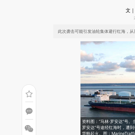
文｜
此次袭击可能引发油轮集体避行红海，从
资料图：“马林·罗安达”号。
罗安达”号途经红海时，遭
货舱起火。图：MarineTraffi