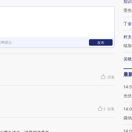
知识
受伤
丁金
村夫
新网观点
发布
续加
吴晓
最
·
回复
14:
光伏
14:
2
·
回复
撬动
14:0