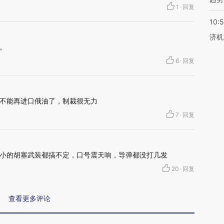
1
·
回复
10:
济机
。
6
·
回复
不能再进口俄油了，制裁很无力
7
·
回复
小的胡塞武装都搞不定，口号震天响，导弹都没打几发
20
·
回复
查看更多评论