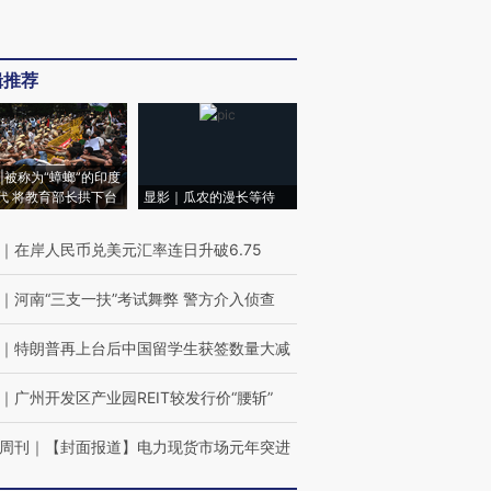
辑推荐
|被称为“蟑螂”的印度
代 将教育部长拱下台
显影｜瓜农的漫长等待
｜
在岸人民币兑美元汇率连日升破6.75
｜
河南“三支一扶”考试舞弊 警方介入侦查
｜
特朗普再上台后中国留学生获签数量大减
｜
广州开发区产业园REIT较发行价“腰斩”
周刊
｜
【封面报道】电力现货市场元年突进