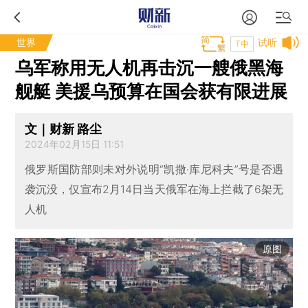
世界
试听
T中
乌军称用无人机再击沉一艘俄黑海
舰艇 美援乌预算在国会获有限进展
文｜财新 路尘
2024年02月15日 11:51
俄罗斯国防部则未对外说明“凯撒·库尼科夫”号是否遇
袭沉没，仅宣布2月14日当天俄军在海上拦截了6架无
人机
原图