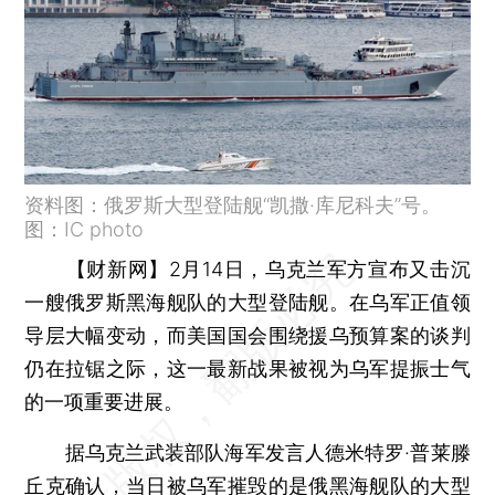
资料图：俄罗斯大型登陆舰“凯撒·库尼科夫”号。
图：IC photo
【财新网】
2月14日，乌克兰军方宣布又击沉
一艘俄罗斯黑海舰队的大型登陆舰。在乌军正值领
导层大幅变动，而美国国会围绕援乌预算案的谈判
仍在拉锯之际，这一最新战果被视为乌军提振士气
的一项重要进展。
据乌克兰武装部队海军发言人德米特罗·普莱滕
丘克确认，当日被乌军摧毁的是俄黑海舰队的大型