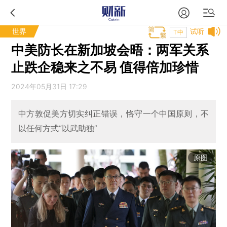
世界
试听
T中
中美防长在新加坡会晤：两军关系
止跌企稳来之不易 值得倍加珍惜
2024年05月31日 17:29
中方敦促美方切实纠正错误，恪守一个中国原则，不
以任何方式“以武助独”
原图