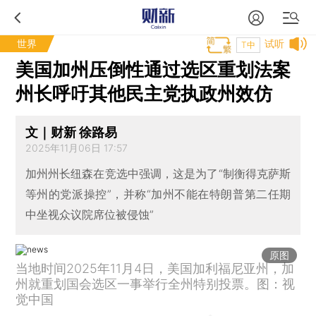
世界
试听
T中
美国加州压倒性通过选区重划法案
州长呼吁其他民主党执政州效仿
文｜财新 徐路易
2025年11月06日 17:57
加州州长纽森在竞选中强调，这是为了“制衡得克萨斯
等州的党派操控”，并称“加州不能在特朗普第二任期
中坐视众议院席位被侵蚀”
原图
当地时间2025年11月4日，美国加利福尼亚州，加
州就重划国会选区一事举行全州特别投票。图：视
觉中国