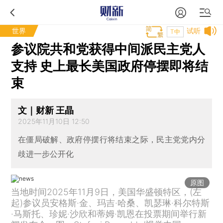
世界
试听
T中
参议院共和党获得中间派民主党人
支持 史上最长美国政府停摆即将结
束
文｜财新 王晶
2025年11月10日 12:50
在僵局破解、政府停摆行将结束之际，民主党党内分
歧进一步公开化
原图
当地时间2025年11月9日，美国华盛顿特区，(左
起)参议员安格斯·金、玛吉·哈桑、凯瑟琳·科尔特斯
·马斯托、珍妮·沙欣和蒂姆·凯恩在投票期间举行新