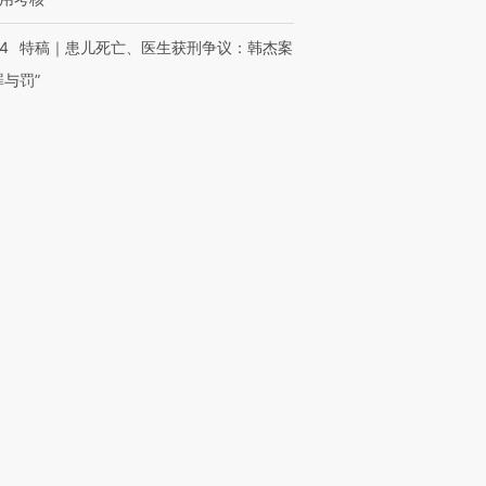
14
特稿｜患儿死亡、医生获刑争议：韩杰案
罪与罚”
复制及建立镜像等任何使用。
010502034662号
箱：laixin@caixin.com
链接