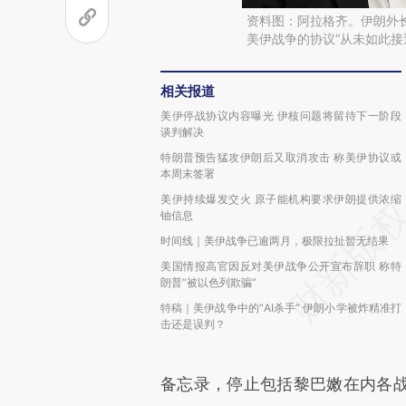
资料图：阿拉格齐。伊朗外长
美伊战争的协议“从未如此接
相关报道
美伊停战协议内容曝光 伊核问题将留待下一阶段
谈判解决
特朗普预告猛攻伊朗后又取消攻击 称美伊协议或
本周末签署
美伊持续爆发交火 原子能机构要求伊朗提供浓缩
铀信息
时间线｜美伊战争已逾两月，极限拉扯暂无结果
美国情报高官因反对美伊战争公开宣布辞职 称特
朗普“被以色列欺骗”
特稿｜美伊战争中的“AI杀手” 伊朗小学被炸精准打
击还是误判？
备忘录，停止包括黎巴嫩在内各