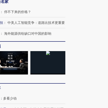
新名家
：
停不下来的价格？
恒
：
中美人工智能竞争：道路比技术更重要
：
海外能源供给缺口对中国的影响
频
客
：
多看少动