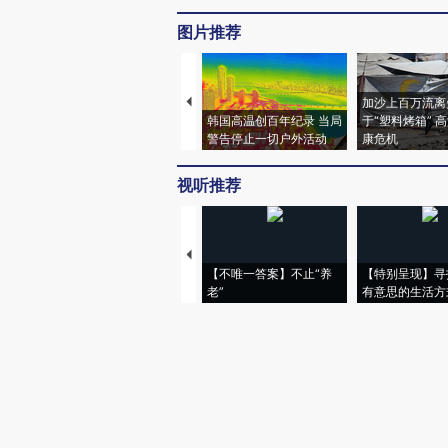
图片推荐
加沙上百万流离
韩国高温创百年纪录 当局
于“塑料烤箱” 
警告停止一切户外活动
康危机
视听推荐
【不唯一答案】不止“养
【特别呈现】寻
老”
有意思的生活方