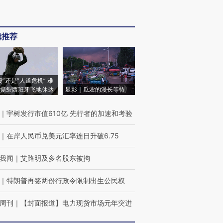
辑推荐
侵”还是“人道危机” 难
撕裂西班牙飞地休达
显影｜瓜农的漫长等待
｜
宇树发行市值610亿 先行者的加速和考验
｜
在岸人民币兑美元汇率连日升破6.75
我闻
｜
艾路明及多名股东被拘
｜
特朗普再签两份行政令限制出生公民权
周刊
｜
【封面报道】电力现货市场元年突进