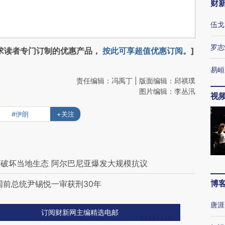
财
伍戈
罗志
求读者专门订制的优惠产品，
按此可享超值优惠订阅
。]
易峘
责任编辑：冯禹丁 | 版面编辑：邱祺璞
图片编辑：李丛汛
视
#伊朗
+关注
破坏当地生态 阿尔巴尼亚爆发大规模抗议
博
国前总统尹锡悦一审获刑30年
唐涯
订阅财新网主编精选电邮