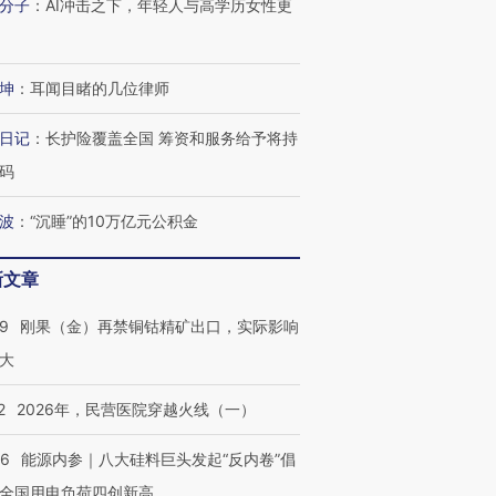
分子
：
AI冲击之下，年轻人与高学历女性更
坤
：
耳闻目睹的几位律师
”还是“人道危
湖北宜昌局部短时降雨
哈尔滨遭遇短时极端强降
一周天下
撕裂西班牙
128毫米 紧急转移近
雨 3小时累计雨量超80毫
枪杀8人
日记
：
长护险覆盖全国 筹资和服务给予将持
4000人
米
民涌入西
码
波
：
“沉睡”的10万亿元公积金
新文章
进第四届链博
【商旅对话】华住集团
技“链”接产
【特别呈现】寻找100种
CFO：不靠规模取胜，华
【特别呈
有意思的生活方式·第三对
住三大增长引擎是什么？
有意思的
09
刚果（金）再禁铜钴精矿出口，实际影响
大
2
2026年，民营医院穿越火线（一）
06
能源内参｜八大硅料巨头发起“反内卷”倡
全国用电负荷四创新高