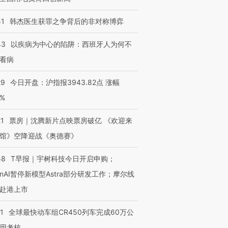
51
韩杰医生获罪之争背后的非对称博弈
43
以疾病为中心的陷阱：西班牙人为何不
看病
29
今日开盘：沪指报3943.82点 涨幅
0%
21
票房｜沈腾新片点映票房破亿 《欢迎来
馆》空降迎战《奥德赛》
58
T早报｜宇树科技今日开启申购；
enAI暂停新模型Astra部分研发工作；摩尔线
赴港上市
1
全球最快动车组CR450列车完成60万公
用考核