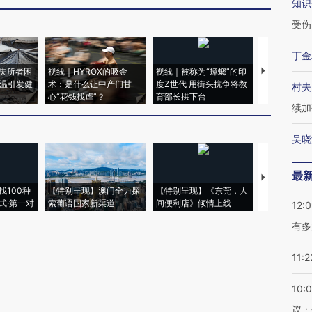
知识
受伤
丁金
失所者困
视线｜HYROX的吸金
视线｜被称为“蟑螂”的印
视线｜“入侵
高温引发健
术：是什么让中产们甘
度Z世代 用街头抗争将教
机”？难民潮
村夫
心“花钱找虐”？
育部长拱下台
飞地休达
续加
吴晓
最
【推广】走
找100种
【特别呈现】澳门全力探
【特别呈现】《东莞，人
会，让数智科
式·第一对
索葡语国家新渠道
间便利店》倾情上线
业
12:
有多
11:2
10:
议；