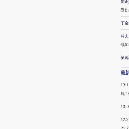
知识
受伤
丁金
村夫
续加
吴晓
最
13:1
规”
13:
12:2
22.