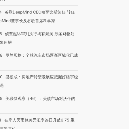
4
谷歌DeepMind CEO哈萨比斯卸任 转任
epMind董事长及谷歌首席科学家
6
侦查起诉审判执行均有漏洞 涉案财物处
象何解
58
罗兰贝格：全球汽车市场逐渐区域化已成
50
盛松成：房地产转型发展应把握好楼宇经
遇
39
美联储观察（46）：美债市场对沃什的
1
在岸人民币兑美元汇率连日升破6.75 重
年半高位