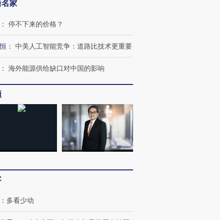
新名家
：
停不下来的价格？
恒
：
中美人工智能竞争：道路比技术更重要
：
海外能源供给缺口对中国的影响
跨国走私7万
视线｜HY
检体内含3种
泽连斯基密集出访美英 索
秘鲁纳斯卡观光飞机坠毁
术：是什
要防空导弹“救急”
13人遇难
心“花钱找
频
进第四届链博
【商旅对话】华住集团
技“链”接产
【特别呈现】寻找100种
CFO：不靠规模取胜，华
【特别呈
有意思的生活方式·第三对
住三大增长引擎是什么？
有意思的
客
：
多看少动