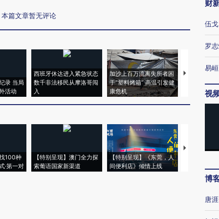
财
本篇文章暂无评论
伍戈
罗志
易峘
西班牙休达进入紧急状态
加沙上百万流离失所者困
马航飞行员
纪录 当局
数千非法移民从摩洛哥闯
于“塑料烤箱” 高温引发健
粒摇头丸 尿
外活动
入
康危机
毒品
视
【推广】走
找100种
【特别呈现】澳门全力探
【特别呈现】《东莞，人
会，让数智科
式·第一对
索葡语国家新渠道
间便利店》倾情上线
业
博
唐涯