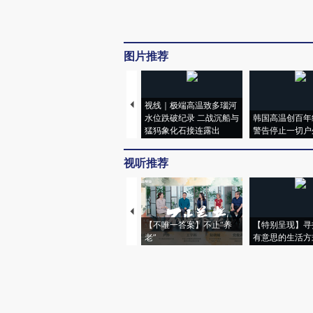
图片推荐
视线｜极端高温致多瑙河
水位跌破纪录 二战沉船与
韩国高温创百年
猛犸象化石接连露出
警告停止一切户
视听推荐
【不唯一答案】不止“养
【特别呈现】寻
老”
有意思的生活方