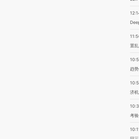
12:1
De
11:5
置乱
10:
趋势
10:
济机
10:
考验
10:1
回三