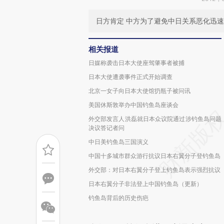
日方肯定 中方为了避免中日关系恶化迅
相关报道
日媒称袭击日本大使座驾肇事者被捕
日本大使遭袭事件正式开始调查
北京一女子向日本大使馆扔瓶子被问讯
美国休斯敦举办中国钓鱼岛座谈会
外交部发言人洪磊就日本众议院通过涉钓鱼岛问题
决议答记者问
中日美钓鱼岛三国演义
中国十多城市群众游行抗议日本右翼分子登钓鱼岛
外交部：对日本右翼分子登上钓鱼岛表示强烈抗议
日本右翼分子非法登上中国钓鱼岛（更新）
钓鱼岛背后的历史伤疤