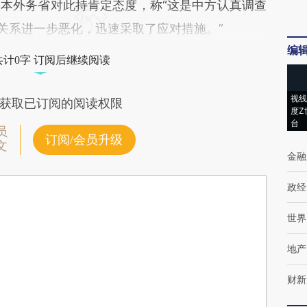
本外务省对此持肯定态度，称“这是中方认真调查
日关系进一步恶化，迅速采取了应对措施。”
编
共计0字 订阅后继续阅读
视线
获取已订阅的阅读权限
度Z
台
员
订阅/会员升级
文
金融
政经
世界
地产
财新