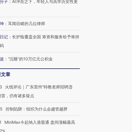
分子
：
AI冲击之下，年轻人与高学历女性更
坤
：
耳闻目睹的几位律师
日记
：
长护险覆盖全国 筹资和服务给予将持
码
波
：
“沉睡”的10万亿元公积金
新文章
3
火线评论｜广东雷州“特教老师招聘违
很雷，仍有诸多疑点
05
控制陷阱：组织为什么会越管越胖
1
MiniMax今起纳入港股通 盘间涨幅最高
77%