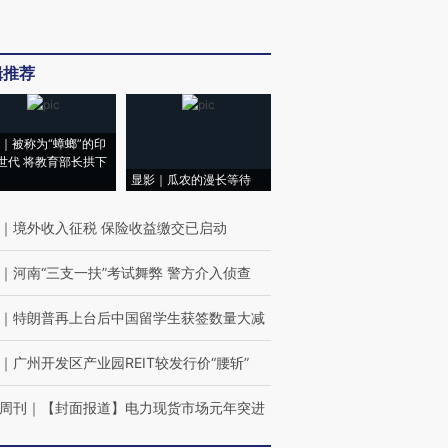
辑推荐
｜被称为“蟑螂”的印
世代 将教育部长拱下
显影｜瓜农的漫长等待
｜
境外收入征税 保险收益缴交已启动
｜
河南“三支一扶”考试舞弊 警方介入侦查
｜
特朗普再上台后中国留学生获签数量大减
｜
广州开发区产业园REIT较发行价“腰斩”
周刊
｜
【封面报道】电力现货市场元年突进