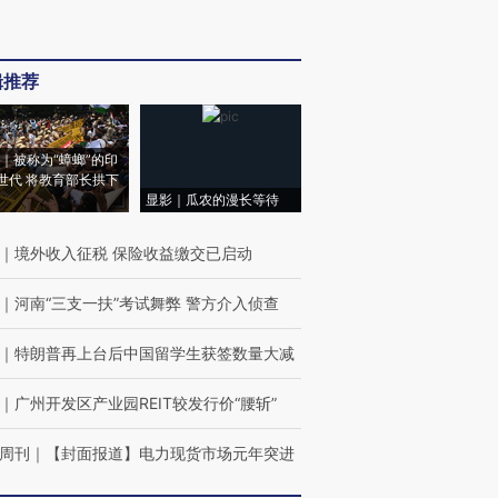
辑推荐
｜被称为“蟑螂”的印
世代 将教育部长拱下
显影｜瓜农的漫长等待
｜
境外收入征税 保险收益缴交已启动
｜
河南“三支一扶”考试舞弊 警方介入侦查
｜
特朗普再上台后中国留学生获签数量大减
｜
广州开发区产业园REIT较发行价“腰斩”
周刊
｜
【封面报道】电力现货市场元年突进