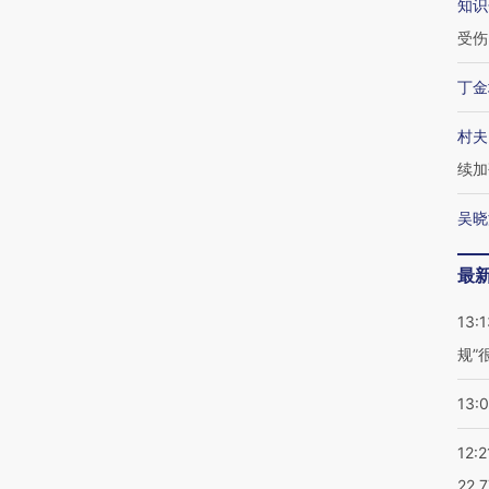
知识
受伤
丁金
村夫
续加
吴晓
最
13:1
规”
13:
12:2
22.