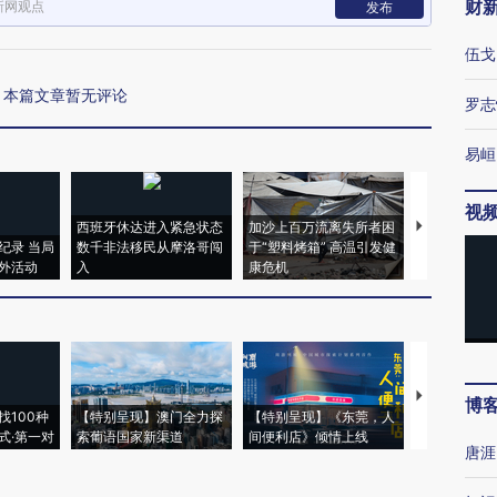
财
新网观点
发布
伍戈
本篇文章暂无评论
罗志
易峘
视
西班牙休达进入紧急状态
加沙上百万流离失所者困
马航飞行员
纪录 当局
数千非法移民从摩洛哥闯
于“塑料烤箱” 高温引发健
粒摇头丸 尿
外活动
入
康危机
毒品
【推广】走
博
找100种
【特别呈现】澳门全力探
【特别呈现】《东莞，人
会，让数智科
式·第一对
索葡语国家新渠道
间便利店》倾情上线
业
唐涯