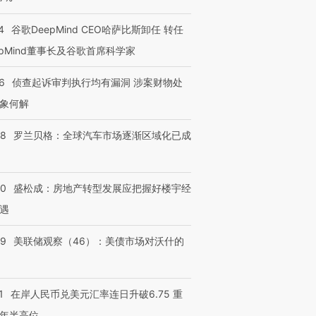
4
谷歌DeepMind CEO哈萨比斯卸任 转任
epMind董事长及谷歌首席科学家
6
侦查起诉审判执行均有漏洞 涉案财物处
象何解
58
罗兰贝格：全球汽车市场逐渐区域化已成
50
盛松成：房地产转型发展应把握好楼宇经
遇
39
美联储观察（46）：美债市场对沃什的
1
在岸人民币兑美元汇率连日升破6.75 重
年半高位