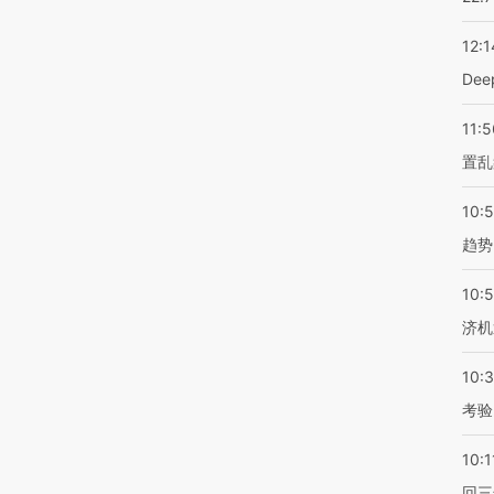
12:1
De
11:5
置乱
10:
趋势
10:
济机
10:
考验
10:1
回三