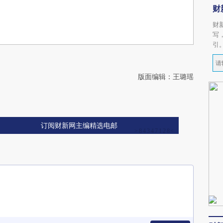
财
财
写
引
版面编辑：王璐瑶
订阅财新网主编精选电邮