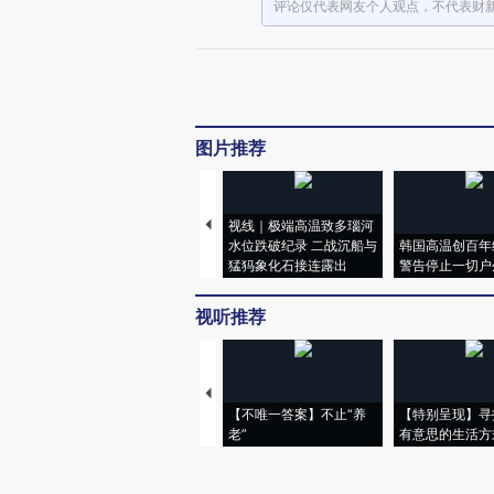
评论仅代表网友个人观点，不代表财
图片推荐
视线｜极端高温致多瑙河
水位跌破纪录 二战沉船与
韩国高温创百年
猛犸象化石接连露出
警告停止一切户
视听推荐
【不唯一答案】不止“养
【特别呈现】寻
老”
有意思的生活方