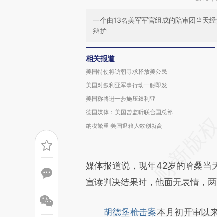
一个由13名美军军官组成的陪审团当天
辩护
相关报道
美国特使将访朝寻求释放美公民
美国对叙利亚军事行动一触即发
美国称将进一步施压叙利亚
德国媒体：美国曾监听联合国总部
纳税繁重 美国退籍人数创新高
媒体报道说，现年42岁的哈桑当
宣读判决结果时，他面无表情，两
胡德堡枪击案
本月初开审以