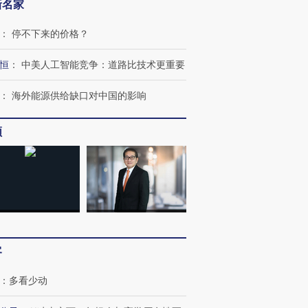
新名家
：
停不下来的价格？
恒
：
中美人工智能竞争：道路比技术更重要
：
海外能源供给缺口对中国的影响
频
跨国走私7万
视线｜HY
检体内含3种
泽连斯基密集出访美英 索
秘鲁纳斯卡观光飞机坠毁
术：是什
要防空导弹“救急”
13人遇难
心“花钱找
进第四届链博
【商旅对话】华住集团
客
技“链”接产
【特别呈现】寻找100种
CFO：不靠规模取胜，华
【特别呈
有意思的生活方式·第三对
住三大增长引擎是什么？
有意思的
：
多看少动