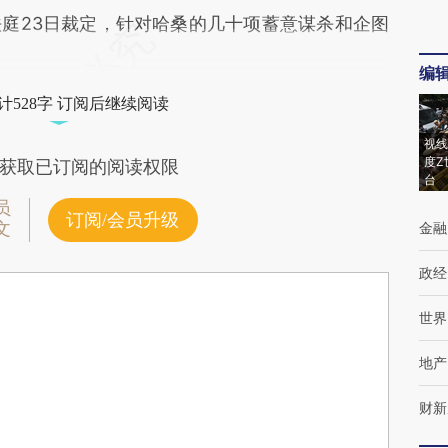
庭23日裁定，针对哈桑的几十项蓄意谋杀和企图
编
计528字 订阅后继续阅读
视线
度Z
获取已订阅的阅读权限
台
员
订阅/会员升级
文
金融
政经
世界
地产
财新