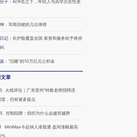
分子
：
AI冲击之下，年轻人与高学历女性更
坤
：
耳闻目睹的几位律师
日记
：
长护险覆盖全国 筹资和服务给予将持
码
波
：
“沉睡”的10万亿元公积金
新文章
3
火线评论｜广东雷州“特教老师招聘违
很雷，仍有诸多疑点
05
控制陷阱：组织为什么会越管越胖
1
MiniMax今起纳入港股通 盘间涨幅最高
77%