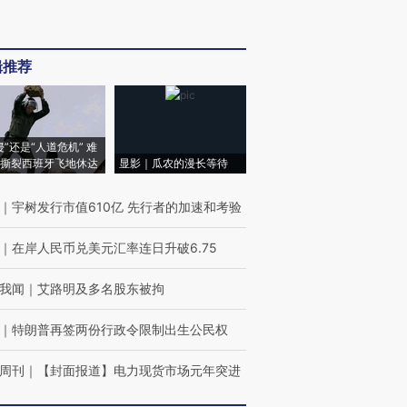
辑推荐
侵”还是“人道危机” 难
撕裂西班牙飞地休达
显影｜瓜农的漫长等待
｜
宇树发行市值610亿 先行者的加速和考验
｜
在岸人民币兑美元汇率连日升破6.75
我闻
｜
艾路明及多名股东被拘
｜
特朗普再签两份行政令限制出生公民权
周刊
｜
【封面报道】电力现货市场元年突进