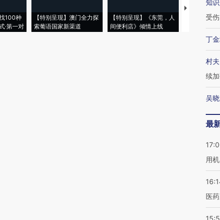
知识
【推广】走
受伤
找100种
【特别呈现】澳门全力探
【特别呈现】《东莞，人
会，让数智科
式·第一对
索葡语国家新渠道
间便利店》倾情上线
业
丁金
村夫
续加
吴晓
最
17:
用机
16:1
医药
15:5