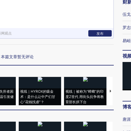
财
伍戈
罗志
新网观点
发布
易峘
视
本篇文章暂无评论
失所者困
视线｜HYROX的吸金
视线｜被称为“蟑螂”的印
视线｜“入侵
高温引发健
术：是什么让中产们甘
度Z世代 用街头抗争将教
机”？难民潮
心“花钱找虐”？
育部长拱下台
飞地休达
博
唐涯