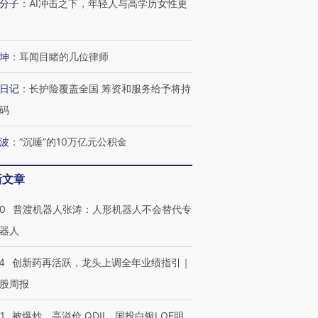
分子
：
AI冲击之下，年轻人与高学历女性更
进第四届链博
【商旅对话】华住集团
技“链”接产
【特别呈现】寻找100种
CFO：不靠规模取胜，华
【特别呈
有意思的生活方式·第三对
住三大增长引擎是什么？
有意思的
坤
：
耳闻目睹的几位律师
日记
：
长护险覆盖全国 筹资和服务给予将持
码
波
：
“沉睡”的10万亿元公积金
新文章
00
普渡机器人张涛：人形机器人不会替代专
器人
4
创新药再活跃，龙头上调全年业绩指引｜
股周报
1
被爆炒、高溢价 QDII、国投白银LOF明