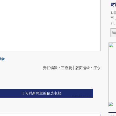
财
财
写
引
峰会
责任编辑：王嘉鹏 | 版面编辑：王永
订阅财新网主编精选电邮