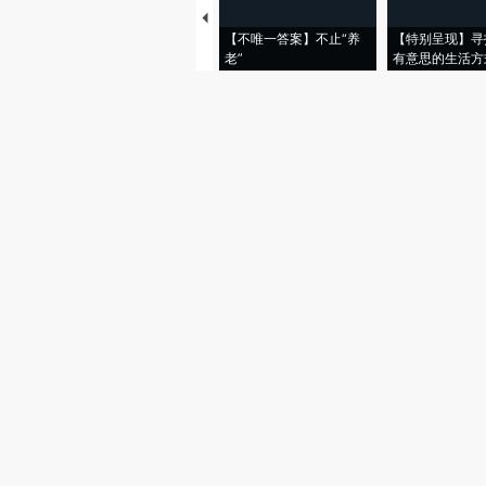
【不唯一答案】不止“养
【特别呈现】寻
老”
有意思的生活方