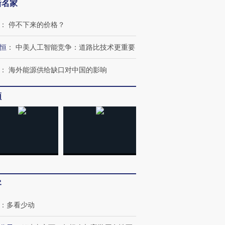
新名家
：
停不下来的价格？
恒
：
中美人工智能竞争：道路比技术更重要
：
海外能源供给缺口对中国的影响
频
”还是“人道危
湖北宜昌局部短时降雨
哈尔滨遭遇短时极端强降
撕裂西班牙
128毫米 紧急转移近
雨 3小时累计雨量超80毫
秘鲁纳斯
4000人
米
13人遇难
客
：
多看少动