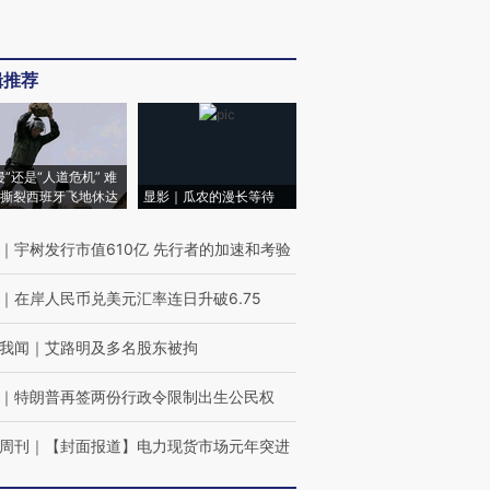
辑推荐
侵”还是“人道危机” 难
撕裂西班牙飞地休达
显影｜瓜农的漫长等待
｜
宇树发行市值610亿 先行者的加速和考验
｜
在岸人民币兑美元汇率连日升破6.75
我闻
｜
艾路明及多名股东被拘
｜
特朗普再签两份行政令限制出生公民权
周刊
｜
【封面报道】电力现货市场元年突进