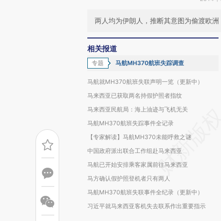
两人均为伊朗人，推断其意图为偷渡欧洲
相关报道
专题
马航MH370航班失踪调查
马航就MH370航班失联声明一览（更新中）
马来西亚已获取两名持假护照者指纹
马来西亚民航局：海上油迹与飞机无关
马航MH370航班失踪事件全记录
【专家解读】马航MH370未能呼救之谜
中国政府派出联合工作组赴马来西亚
马航已开始安排乘客家属前往马来西亚
马方确认假护照登机者只有两人
马航MH370航班失联事件全纪录（更新中）
习近平就马来西亚客机失去联系作出重要指示