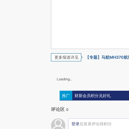
更多报道详见
【专题】马航MH370
Loading...
推广
财新会员积分兑好礼
评论区
0
登录
后发表评论得积分