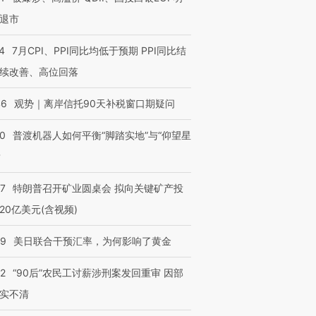
退市
4
7月CPI、PPI同比均低于预期 PPI同比结
续改善、高位回落
46
观势｜离岸信托90天补税窗口期疑问
00
普渡机器人如何平衡“脚踏实地”与“仰望星
？
57
特朗普召开矿业圆桌会 拟向关键矿产投
20亿美元(含视频)
09
美日联合干预汇率，为何影响了黄金
32
“90后”农民工讨薪涉刑案发回重审 因部
实不清