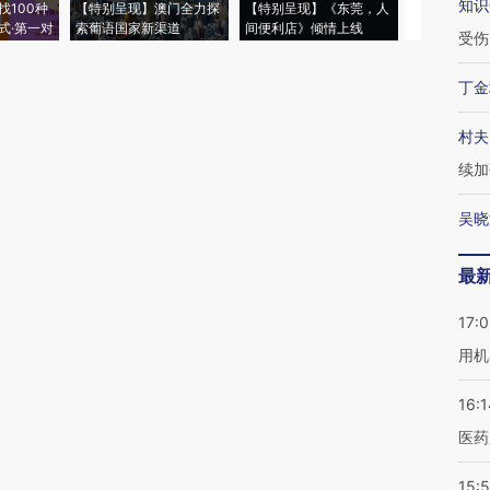
知识
找100种
【特别呈现】澳门全力探
【特别呈现】《东莞，人
会，让数智科
式·第一对
索葡语国家新渠道
间便利店》倾情上线
业
受伤
丁金
村夫
续加
吴晓
最
17:
用机
16:1
医药
15:5