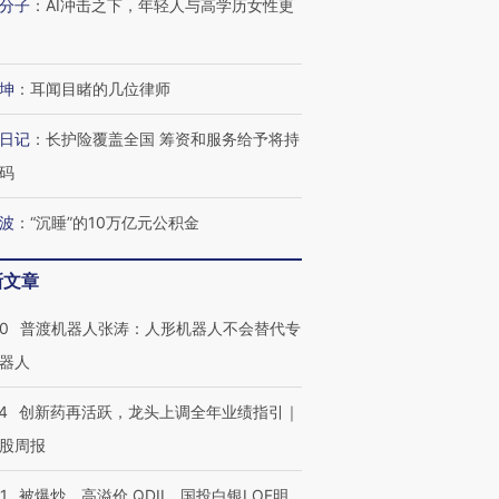
分子
：
AI冲击之下，年轻人与高学历女性更
技“链”接产
【特别呈现】寻找100种
CFO：不靠规模取胜，华
【特别呈
有意思的生活方式·第三对
住三大增长引擎是什么？
有意思的
坤
：
耳闻目睹的几位律师
日记
：
长护险覆盖全国 筹资和服务给予将持
码
波
：
“沉睡”的10万亿元公积金
新文章
00
普渡机器人张涛：人形机器人不会替代专
器人
4
创新药再活跃，龙头上调全年业绩指引｜
股周报
1
被爆炒、高溢价 QDII、国投白银LOF明