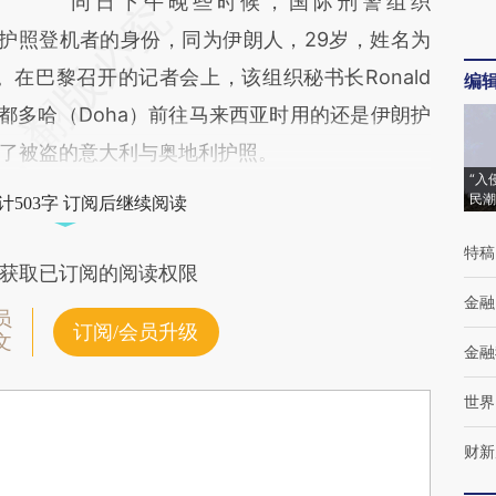
同日下午晚些时候，国际刑警组织
持被盗护照登机者的身份，同为伊朗人，29岁，姓名为
adreza。在巴黎召开的记者会上，该组织秘书长Ronald
编
首都多哈（Doha）前往马来西亚时用的还是伊朗护
了被盗的意大利与奥地利护照。
“入
民潮
计503字 订阅后继续阅读
特稿
获取已订阅的阅读权限
金融
员
订阅/会员升级
文
金融
世界
财新