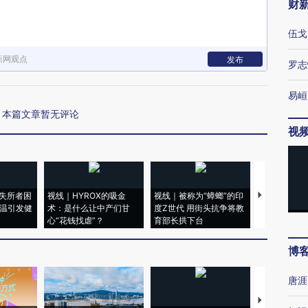
财
伍戈
新网观点
发布
罗志
易峘
本篇文章暂无评论
视
失所者困
视线｜HYROX的吸金
视线｜被称为“蟑螂”的印
视线｜“入侵
高温引发健
术：是什么让中产们甘
度Z世代 用街头抗争将教
机”？难民潮
心“花钱找虐”？
育部长拱下台
飞地休达
博
唐涯
【推广】走