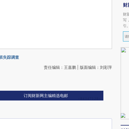
财
财
写
引
航班失踪调查
责任编辑：王嘉鹏 | 版面编辑：刘彩萍
订阅财新网主编精选电邮