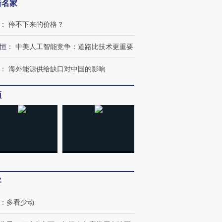
新名家
：
停不下来的价格？
恒
：
中美人工智能竞争：道路比技术更重要
：
海外能源供给缺口对中国的影响
频
”还是“人道危
湖北宜昌局部短时降雨
哈尔滨遭遇短时极端强降
撕裂西班牙
128毫米 紧急转移近
雨 3小时累计雨量超80毫
秘鲁纳斯
4000人
米
13人遇难
客
：
多看少动
进第四届链博
【商旅对话】华住集团