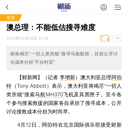
世界
澳总理：不能低估搜寻难度
2014年04月14日 13:14
T中
称将竭尽“一切人类所能”搜寻马航航班，目前公开讨
论成本分担“不合时宜”
【财新网】（记者
李增新
）
澳大利亚总理
阿伯
特
（Tony Abbott）表示，澳大利亚将竭尽“一切人
类所能”搜索
马航MH370
飞机及其黑匣子。至今各
个参与搜索救援的国家各自承担了搜寻成本，公开
讨论搜救成本分担为时尚早。
4月12日，阿伯特在北京国际俱乐部接受财新