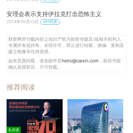
安理会表示支持伊拉克打击恐怖主义
2014年06月13日
APP打开
财新网所刊载内容之知识产权为财新传媒及/或相关权利人
专属所有或持有。未经许可，禁止进行转载、摘编、复制及
建立镜像等任何使用。
如有意愿转载，请发邮件至
hello@caixin.com
，获得书面
确认及授权后，方可转载。
推荐阅读
私房课