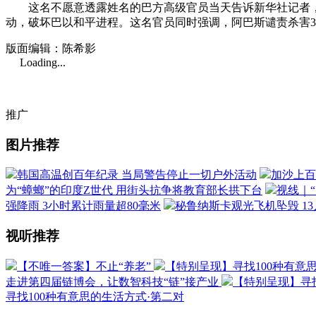
这名不愿意透露姓名的巴方高级官员当天告诉新华社记者，
动，破坏巴以和平进程。这名官员同时强调，阿巴斯谴责杀害
版面编辑：陈希影
Loading...
推广
图片推荐
韩国高温创百年纪录 当局警告停止一切户外活动
加沙上百
为“蟑螂”的印度Z世代 用街头抗争将教育部长拱下台
视线｜
强降雨 3小时累计雨量超80毫米
秘鲁纳斯卡观光飞机坠毁 1
视听推荐
【不唯一答案】不止“养老”
【特别呈现】寻找100种有意
走进第四届链博会，让数智科技“链”接产业
【特别呈现】寻找
寻找100种有意思的生活方式·第二对