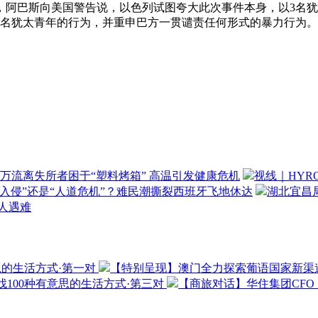
阿巴斯向美国警告说，以色列试图夸大此次事件本身，以3名犹
3名犹太青年的行为，并重申巴方一贯谴责任何形式的暴力行为。
万流离失所者困于“塑料烤箱” 高温引发健康危机
视线｜HYR
“入侵”还是“人道危机”？难民潮撕裂西班牙飞地休达
湖北宜昌局
3人遇难
思的生活方式·第一对
【特别呈现】澳门全力探索葡语国家新渠
100种有意思的生活方式·第三对
【商旅对话】华住集团CF