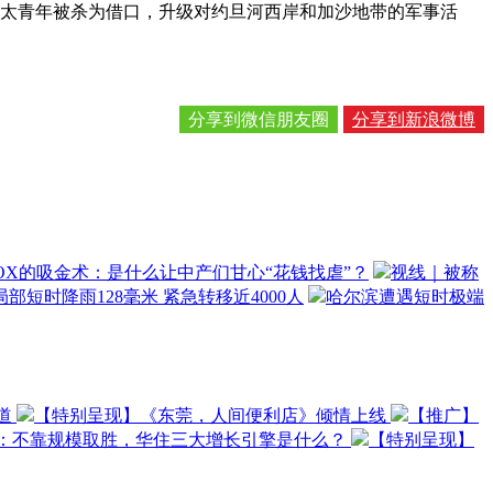
太青年被杀为借口，升级对约旦河西岸和加沙地带的军事活
分享到微信朋友圈
分享到新浪微博
OX的吸金术：是什么让中产们甘心“花钱找虐”？
视线｜被称
部短时降雨128毫米 紧急转移近4000人
哈尔滨遭遇短时极端
道
【特别呈现】《东莞，人间便利店》倾情上线
【推广】
O：不靠规模取胜，华住三大增长引擎是什么？
【特别呈现】