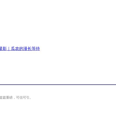
显影｜瓜农的漫长等待
篇篇重磅，可信可引。