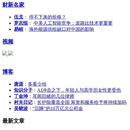
财新名家
伍戈
：
停不下来的价格？
罗志恒
：
中美人工智能竞争：道路比技术更重要
易峘
：
海外能源供给缺口对中国的影响
视频
博客
唐涯
：
多看少动
知识分子
：
AI冲击之下，年轻人与高学历女性更受伤
丁金坤
：
耳闻目睹的几位律师
村夫日记
：
长护险覆盖全国 筹资和服务给予将持续加码
吴晓波
：
“沉睡”的10万亿元公积金
最新文章