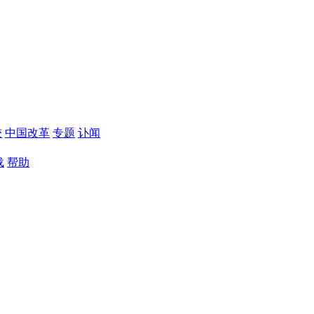
较
中国改革
专题
讣闻
载
帮助