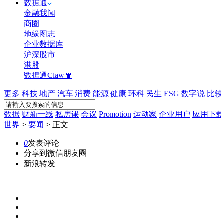
数据通
金融我闻
商圈
地缘图志
企业数据库
沪深股市
港股
数据通Claw🦞
更多
科技
地产
汽车
消费
能源
健康
环科
民生
ESG
数字说
比
数据
财新一线
私房课
会议
Promotion
运动家
企业用户
应用下
世界
>
要闻
>
正文
0
发表评论
分享到微信朋友圈
新浪转发