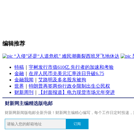
编辑推荐
“入侵”还是“人道危机” 难民潮撕裂西班牙飞地休达
特稿
｜
宇树发行市值610亿 先行者的加速和考验
金融
｜
在岸人民币兑美元汇率连日升破6.75
金融我闻
｜
艾路明及多名股东被拘
世界
｜
特朗普再签两份行政令限制出生公民权
财新周刊
｜
【封面报道】电力现货市场元年突进
财新网主编精选版电邮
财新网新闻版电邮全新升级！财新网主编精心编写，每个工作日定时投递，
订阅