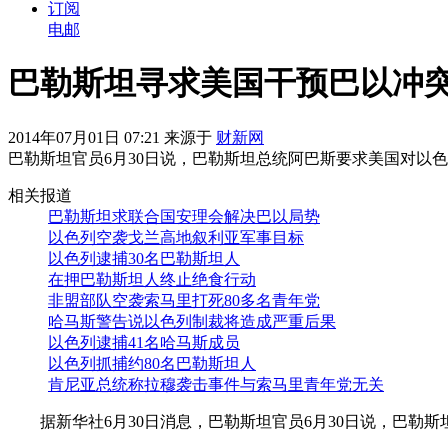
订阅
电邮
巴勒斯坦寻求美国干预巴以冲
2014年07月01日 07:21 来源于
财新网
巴勒斯坦官员6月30日说，巴勒斯坦总统阿巴斯要求美国对以
相关报道
巴勒斯坦求联合国安理会解决巴以局势
以色列空袭戈兰高地叙利亚军事目标
以色列逮捕30名巴勒斯坦人
在押巴勒斯坦人终止绝食行动
非盟部队空袭索马里打死80多名青年党
哈马斯警告说以色列制裁将造成严重后果
以色列逮捕41名哈马斯成员
以色列抓捕约80名巴勒斯坦人
肯尼亚总统称拉穆袭击事件与索马里青年党无关
据新华社6月30日消息，巴勒斯坦官员6月30日说，巴勒斯