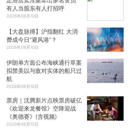
足浴店卖淫案牵出多名警员
有人当股东有人打招呼
2026年08月10日
【大盘脉搏】沪指翻红 大消
费成今日“避风港”？
2026年08月10日
伊朗单方面公布海峡通行草案
拟禁美以与敌对实体的船只过
航
2026年08月10日
票房｜沈腾新片点映票房破亿
《欢迎来龙餐馆》空降迎战
《奥德赛》(含视频)
2026年08月10日