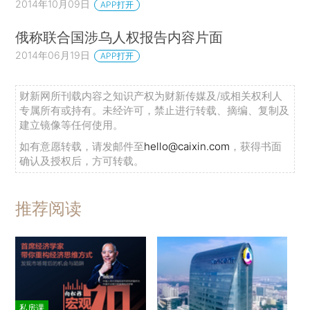
2014年10月09日
APP打开
俄称联合国涉乌人权报告内容片面
2014年06月19日
APP打开
财新网所刊载内容之知识产权为财新传媒及/或相关权利人
专属所有或持有。未经许可，禁止进行转载、摘编、复制及
建立镜像等任何使用。
如有意愿转载，请发邮件至
hello@caixin.com
，获得书面
确认及授权后，方可转载。
推荐阅读
私房课