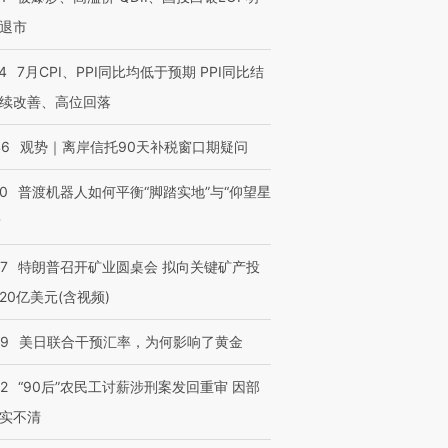
退市
4
7月CPI、PPI同比均低于预期 PPI同比结
续改善、高位回落
46
观势｜离岸信托90天补税窗口期疑问
00
普渡机器人如何平衡“脚踏实地”与“仰望星
？
57
特朗普召开矿业圆桌会 拟向关键矿产投
20亿美元(含视频)
09
美日联合干预汇率，为何影响了黄金
32
“90后”农民工讨薪涉刑案发回重审 因部
实不清