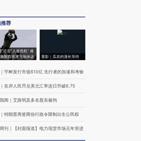
辑推荐
侵”还是“人道危机” 难
撕裂西班牙飞地休达
显影｜瓜农的漫长等待
｜
宇树发行市值610亿 先行者的加速和考验
｜
在岸人民币兑美元汇率连日升破6.75
我闻
｜
艾路明及多名股东被拘
｜
特朗普再签两份行政令限制出生公民权
周刊
｜
【封面报道】电力现货市场元年突进