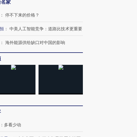
新名家
：
停不下来的价格？
恒
：
中美人工智能竞争：道路比技术更重要
：
海外能源供给缺口对中国的影响
频
”还是“人道危
湖北宜昌局部短时降雨
哈尔滨遭遇短时极端强降
撕裂西班牙
128毫米 紧急转移近
雨 3小时累计雨量超80毫
秘鲁纳斯
4000人
米
13人遇难
客
：
多看少动
进第四届链博
【商旅对话】华住集团
技“链”接产
【特别呈现】寻找100种
CFO：不靠规模取胜，华
【特别呈