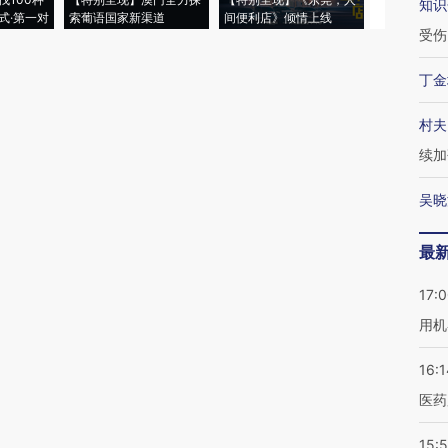
知识
式·第一对
索葡语国家新渠道
间便利店》倾情上线
业
受伤
丁金
村夫
续加
吴晓
最
17:
用机
16:1
医药
15:5