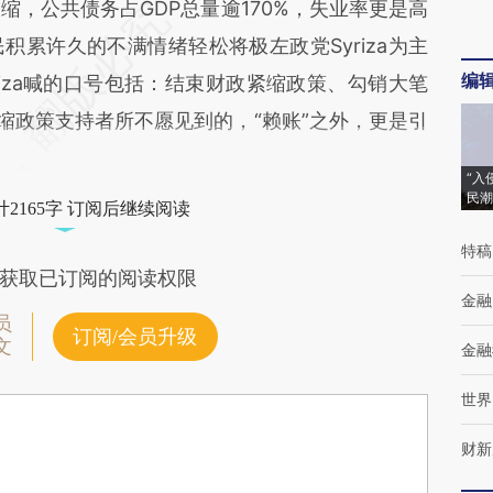
缩，公共债务占GDP总量逾170%，失业率更是高
累许久的不满情绪轻松将极左政党Syriza为主
编
iza喊的口号包括：结束财政紧缩政策、勾销大笔
缩政策支持者所不愿见到的，“赖账”之外，更是引
“入
民潮
2165字 订阅后继续阅读
特稿
获取已订阅的阅读权限
金融
员
订阅/会员升级
文
金融
世界
财新