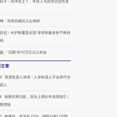
分子
：
AI冲击之下，年轻人与高学历女性更
有意思的生活方式·第三对
住三大增长引擎是什么？
有意思的
坤
：
耳闻目睹的几位律师
日记
：
长护险覆盖全国 筹资和服务给予将持
码
波
：
“沉睡”的10万亿元公积金
新文章
00
普渡机器人张涛：人形机器人不会替代专
器人
4
创新药再活跃，龙头上调全年业绩指引｜
股周报
1
被爆炒、高溢价 QDII、国投白银LOF明