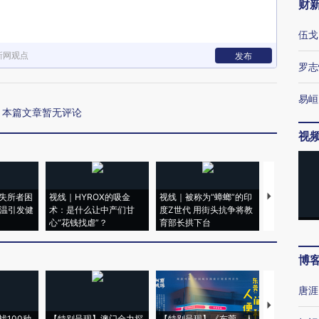
财
伍戈
新网观点
发布
罗志
易峘
本篇文章暂无评论
视
失所者困
视线｜HYROX的吸金
视线｜被称为“蟑螂”的印
视线｜“入侵
高温引发健
术：是什么让中产们甘
度Z世代 用街头抗争将教
机”？难民潮
心“花钱找虐”？
育部长拱下台
飞地休达
博
唐涯
【推广】走
找100种
【特别呈现】澳门全力探
【特别呈现】《东莞，人
会，让数智科