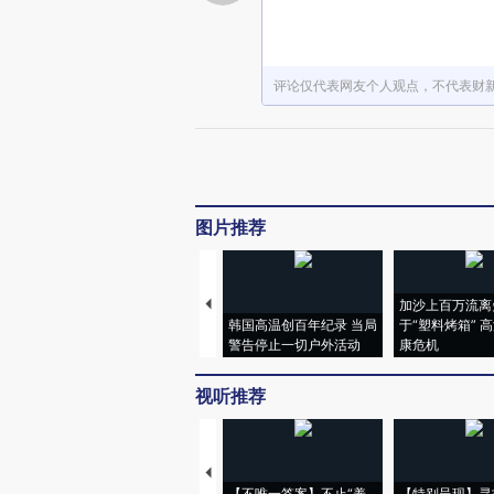
评论仅代表网友个人观点，不代表财
图片推荐
加沙上百万流离
韩国高温创百年纪录 当局
于“塑料烤箱” 
警告停止一切户外活动
康危机
视听推荐
【不唯一答案】不止“养
【特别呈现】寻