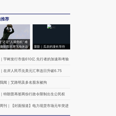
辑推荐
侵”还是“人道危机” 难
撕裂西班牙飞地休达
显影｜瓜农的漫长等待
｜
宇树发行市值610亿 先行者的加速和考验
｜
在岸人民币兑美元汇率连日升破6.75
我闻
｜
艾路明及多名股东被拘
｜
特朗普再签两份行政令限制出生公民权
周刊
｜
【封面报道】电力现货市场元年突进