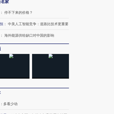
新名家
：
停不下来的价格？
恒
：
中美人工智能竞争：道路比技术更重要
跨国走私7万
视线｜被称为“蟑螂”的印
视线｜“入侵”还是“人道危
：
海外能源供给缺口对中国的影响
检体内含3种
度Z世代 用街头抗争将教
机”？难民潮撕裂西班牙
秘鲁纳斯
育部长拱下台
飞地休达
13人遇难
频
进第四届链博
【商旅对话】华住集团
技“链”接产
【特别呈现】寻找100种
CFO：不靠规模取胜，华
【特别呈
有意思的生活方式·第三对
住三大增长引擎是什么？
有意思的
客
：
多看少动