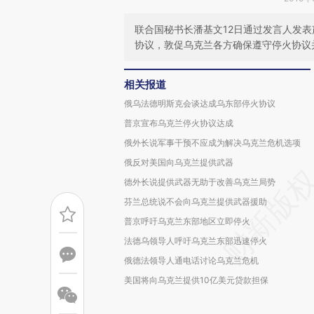
联合国秘书长潘基文12日通过发言人发
协议，敦促乌克兰各方确保遵守停火协议
相关报道
俄乌法德明斯克会谈达成乌东部停火协议
普京宣布乌克兰停火协议达成
俄外长说军事干预不应成为解决乌克兰危机选项
俄反对美国向乌克兰提供武器
德外长说提供武器无助于改善乌克兰局势
芬兰总统说不会向乌克兰提供武器援助
普京呼吁乌克兰东部地区立即停火
法德乌领导人呼吁乌克兰东部迅速停火
俄德法领导人通电话讨论乌克兰危机
美国将向乌克兰提供10亿美元贷款担保