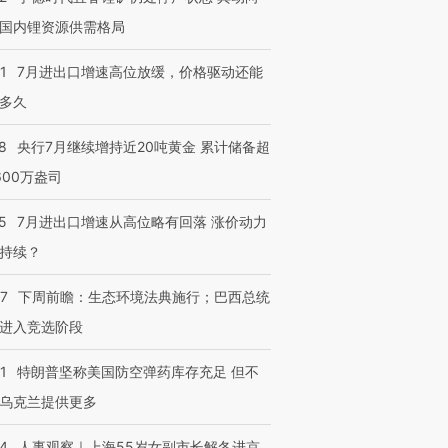
国内锂资源供需格局
1
7月进出口增速高位放缓，价格驱动还能
多久
8
央行7月继续增持近20吨黄金 累计储备超
600万盎司
5
7月进出口增速从高位略有回落 涨价动力
持续？
07
下周前瞻：生态环境法典施行；巴西总统
进入竞选阶段
1
特朗普坚称美国防空弹药库存充足 但不
乌克兰提供更多
24
人事观察｜上海55岁女副市长解冬进京