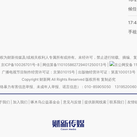
候任
17:
手祖
权为财新传媒及/或相关权利人专属所有或持有。未经许可，禁止进行转载、摘编、
京ICP备10026701号-8
|
网信算备110105862729401250013号
|
京公网安备 11
广播电视节目制作经营许可证：京第01015号
|
出版物经营许可证：第直100013号
Copyright 财新网 All Rights Reserved 版权所有 复制必究
害信息举报、未成年人举报、谣言信息）：010-85905050 13195200605 举报邮
于我们
|
加入我们
|
啄木鸟公益基金会
|
意见与反馈
|
提供新闻线索
|
联系我们
|
友情