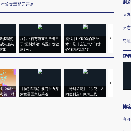
财
本篇文章暂无评论
伍戈
罗志
致多瑙河
加沙上百万流离失所者困
视线｜HYROX的吸金
马航飞行员
易峘
二战沉船与
于“塑料烤箱” 高温引发健
术：是什么让中产们甘
粒摇头丸 尿
露出
康危机
心“花钱找虐”？
毒品
视
【推广】走
找100种
【特别呈现】澳门全力探
【特别呈现】《东莞，人
会，让数智科
式·第一对
索葡语国家新渠道
间便利店》倾情上线
业
博
唐涯