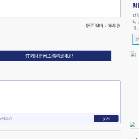
财
财
写
版面编辑：陈希影
引
订阅财新网主编精选电邮
新网观点
发布