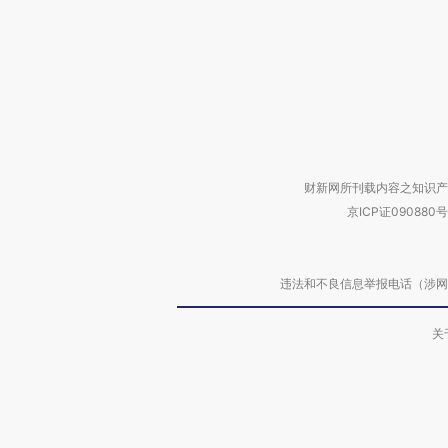
财新网所刊载内容之知识产
京ICP证090880号
违法和不良信息举报电话（涉网络暴力有
关