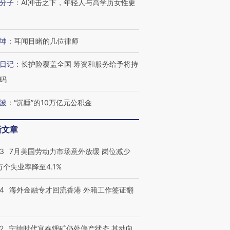
分子
：
AI冲击之下，年轻人与高学历女性更
坤
：
耳闻目睹的几位律师
日记
：
长护险覆盖全国 筹资和服务给予将持
码
波
：
“沉睡”的10万亿元公积金
新文章
43
7月美国劳动力市场意外放缓 岗位减少
3万个失业率降至4.1%
14
海外金融专才回流香港 外籍工作签证翻
2
宁德时代宜春锂矿仍处停产状态 其动向