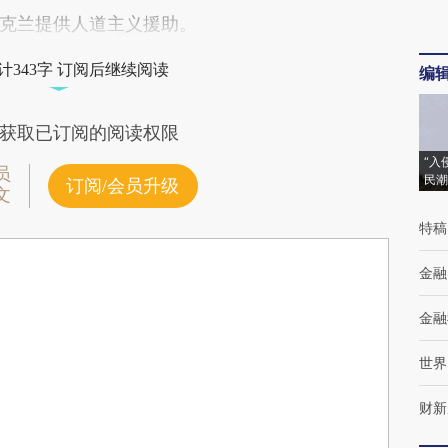
克兰提供人道主义援助。
计343字 订阅后继续阅读
编
获取已订阅的阅读权限
“入
员
民潮
订阅/会员升级
文
特稿
金融
金融
世界
财新