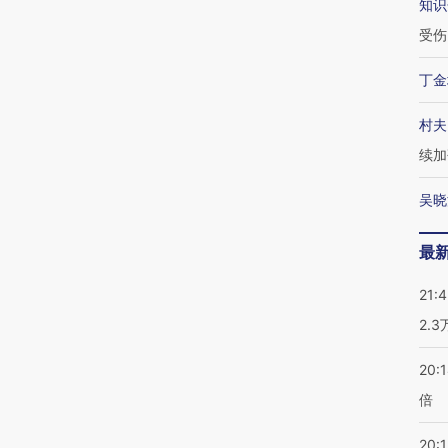
知识
受伤
丁金
村夫
续加
吴晓
最
21:
2.
20:
倍
20:1