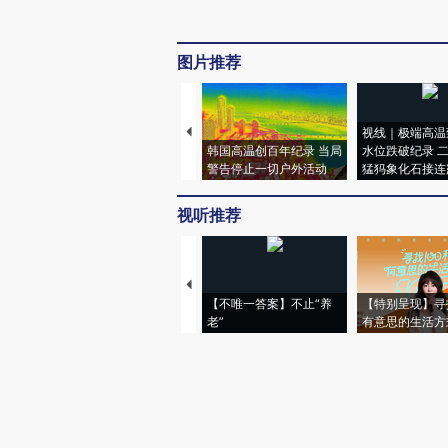
图片推荐
视线｜极端高温
韩国高温创百年纪录 当局
水位跌破纪录 
警告停止一切户外活动
猛犸象化石接连
视听推荐
【不唯一答案】不止“养
【特别呈现】寻
老”
有意思的生活方